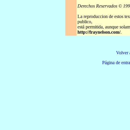
Derechos Reservados © 19
La reproduccion de estos tex
publico,
está permitida, aunque solame
http://fraynelson.com/
.
Volver 
Página de e