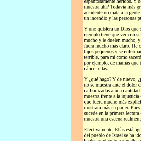
espantosamente heridos. Y d
muestra ahí? Todavía más gra
accidente no mata a la gente
un incendio y las personas p
Y uno quisiera un Dios que 
ejemplo tiene que ver con si
mucho y le duelen mucho, y 
fuera mucho más claro. He c
hijos pequeños y se enferman
terrible, para mí como sacerd
por ejemplo, de mamás que t
cáncer ellas.
Y ¿qué hago? Y de nuevo, ¿p
no se muestra ante el dolor 
carbonizadas a una cantidad 
muestra frente a la injustic
que fuera mucho más explíci
mostrara más su poder. Pues s
sucede en la primera lectura
muestra una escena realment
Efectivamente, Elías está ag
del pueblo de Israel se ha ido
baales es el culto a aquellos