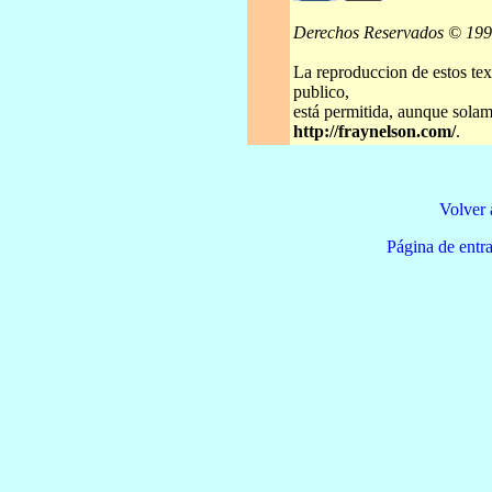
Derechos Reservados © 19
La reproduccion de estos tex
publico,
está permitida, aunque solame
http://fraynelson.com/
.
Volver 
Página de e