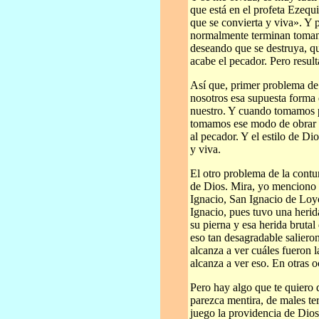
que está en el profeta Ezequ
que se convierta y viva». Y p
normalmente terminan tomand
deseando que se destruya, qu
acabe el pecador. Pero result
Así que, primer problema d
nosotros esa supuesta forma
nuestro. Y cuando tomamos p
tomamos ese modo de obrar d
al pecador. Y el estilo de Di
y viva.
El otro problema de la cont
de Dios. Mira, yo menciono 
Ignacio, San Ignacio de Loyo
Ignacio, pues tuvo una herid
su pierna y esa herida brutal
eso tan desagradable saliero
alcanza a ver cuáles fueron 
alcanza a ver eso. En otras o
Pero hay algo que te quiero 
parezca mentira, de males te
juego la providencia de Dio