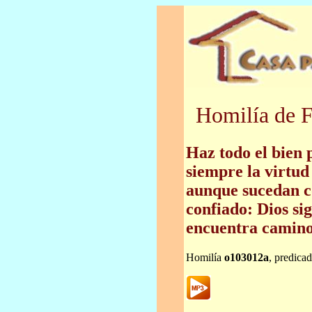
Homilía de F
Haz todo el bien p
siempre la virtud 
aunque sucedan c
confiado: Dios si
encuentra camino
Homilía
o103012a
, predica