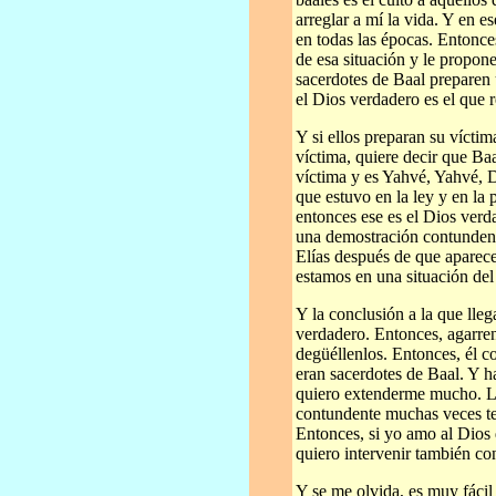
arreglar a mí la vida. Y en e
en todas las épocas. Entonce
de esa situación y le propon
sacerdotes de Baal preparen 
el Dios verdadero es el que 
Y si ellos preparan su vícti
víctima, quiere decir que Baa
víctima y es Yahvé, Yahvé, D
que estuvo en la ley y en la 
entonces ese es el Dios ver
una demostración contundent
Elías después de que aparec
estamos en una situación de
Y la conclusión a la que lleg
verdadero. Entonces, agarren
degüéllenlos. Entonces, él c
eran sacerdotes de Baal. Y h
quiero extenderme mucho. La
contundente muchas veces te
Entonces, si yo amo al Dios 
quiero intervenir también con
Y se me olvida, es muy fácil