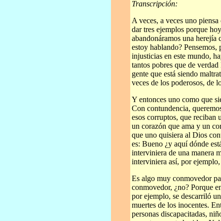
Transcripción:
A veces, a veces uno piensa 
dar tres ejemplos porque hoy
abandonáramos una herejía q
estoy hablando? Pensemos, po
injusticias en este mundo, h
tantos pobres que de verdad
gente que está siendo maltrat
veces de los poderosos, de lo
Y entonces uno como que sie
Con contundencia, queremos 
esos corruptos, que reciban 
un corazón que ama y un co
que uno quisiera al Dios con
es: Bueno ¿y aquí dónde est
interviniera de una manera m
interviniera así, por ejempl
Es algo muy conmovedor par
conmovedor, ¿no? Porque en
por ejemplo, se descarriló u
muertes de los inocentes. Ent
personas discapacitadas, niñ