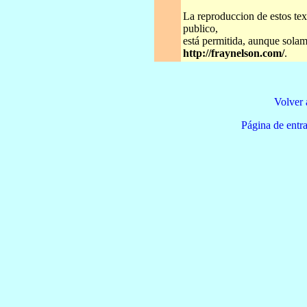
La reproduccion de estos tex
publico,
está permitida, aunque solame
http://fraynelson.com/
.
Volver 
Página de e