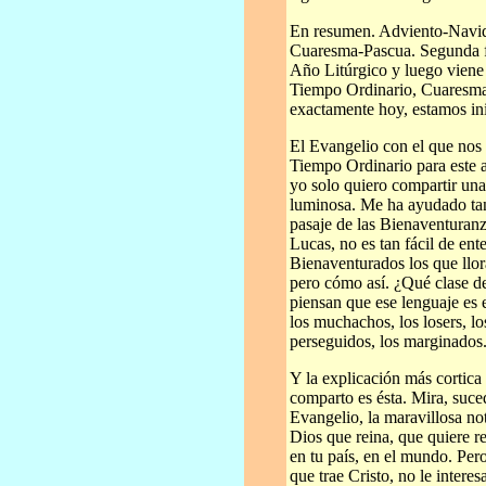
En resumen. Adviento-Navid
Cuaresma-Pascua. Segunda fa
Año Litúrgico y luego viene
Tiempo Ordinario, Cuaresma
exactamente hoy, estamos in
El Evangelio con el que nos 
Tiempo Ordinario para este 
yo solo quiero compartir una
luminosa. Me ha ayudado tan
pasaje de las Bienaventuran
Lucas, no es tan fácil de en
Bienaventurados los que llo
pero cómo así. ¿Qué clase de
piensan que ese lenguaje es 
los muchachos, los losers, lo
perseguidos, los marginados.
Y la explicación más cortica
comparto es ésta. Mira, suced
Evangelio, la maravillosa not
Dios que reina, que quiere re
en tu país, en el mundo. Pe
que trae Cristo, no le intere