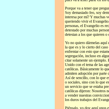
Porque va a tener que preg
Soy demasiado feo, soy dema
interesa por mí? Y muchas ve
queriendo vivir el Evangeli
personas, el Evangelio es r
detestado por muchas persona
detestan a los que quieren o
Yo no quiero dármelas aquí d
la que es y lo cierto del caso
enfrentar con esto que estam
segregación, incluso en alg
citar solamente un ejemplo. 
Unido con el tema de las ag
católicas. Básicamente lo que
admiten adopción por parte d
Así de sencillo, con lo que
o sociales, sino con lo que 
un servicio que se estaba pr
católicas dijeron: Nosotros 
a vender nuestras conviccion
los duros trabajos del Evange
Piénsalo, yo doy aquí unos e