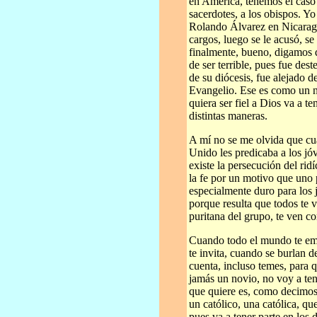
en América, tenemos el caso
sacerdotes, a los obispos. Y
Rolando Álvarez en Nicaragu
cargos, luego se le acusó, s
finalmente, bueno, digamos 
de ser terrible, pues fue des
de su diócesis, fue alejado d
Evangelio. Ese es como un n
quiera ser fiel a Dios va a t
distintas maneras.
A mí no se me olvida que cu
Unido les predicaba a los jó
existe la persecución del rid
la fe por un motivo que uno 
especialmente duro para los
porque resulta que todos te
puritana del grupo, te ven c
Cuando todo el mundo te emp
te invita, cuando se burlan d
cuenta, incluso temes, para 
jamás un novio, no voy a te
que quiere es, como decimos
un católico, una católica, qu
pues va a tener parte en los 