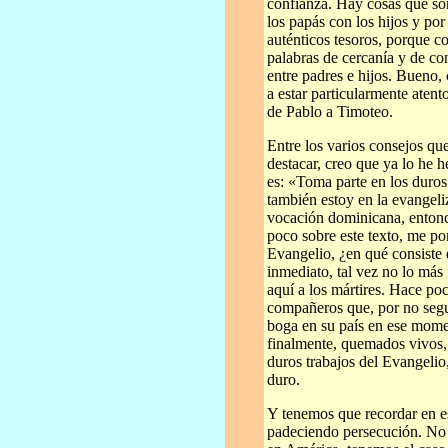
confianza. Hay cosas que so
los papás con los hijos y por
auténticos tesoros, porque co
palabras de cercanía y de c
entre padres e hijos. Bueno
a estar particularmente atent
de Pablo a Timoteo.
Entre los varios consejos qu
destacar, creo que ya lo he 
es: «Toma parte en los duro
también estoy en la evangeliz
vocación dominicana, entonc
poco sobre este texto, me po
Evangelio, ¿en qué consiste 
inmediato, tal vez no lo más
aquí a los mártires. Hace p
compañeros que, por no segui
boga en su país en ese momen
finalmente, quemados vivos, 
duros trabajos del Evangelio,
duro.
Y tenemos que recordar en es
padeciendo persecución. No 