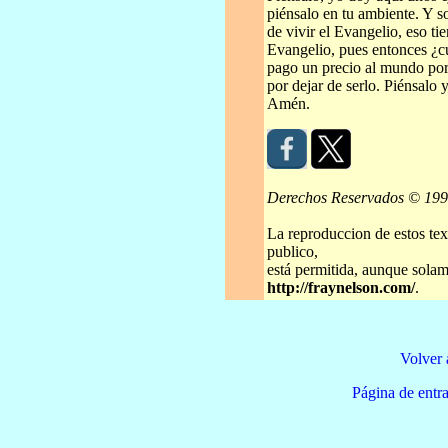
piénsalo en tu ambiente. Y so
de vivir el Evangelio, eso t
Evangelio, pues entonces ¿cu
pago un precio al mundo por s
por dejar de serlo. Piénsalo 
Amén.
Derechos Reservados © 19
La reproduccion de estos tex
publico,
está permitida, aunque solame
http://fraynelson.com/
.
Volver 
Página de e