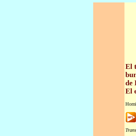
El 
bur
de 
El 
Homi
Trans