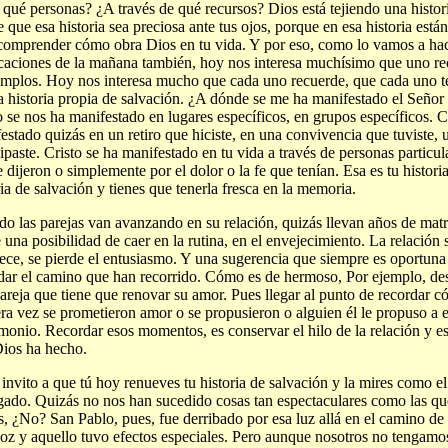
qué personas? ¿A través de qué recursos? Dios está tejiendo una histor
e que esa historia sea preciosa ante tus ojos, porque en esa historia está
comprender cómo obra Dios en tu vida. Y por eso, como lo vamos a hac
caciones de la mañana también, hoy nos interesa muchísimo que uno re
emplos. Hoy nos interesa mucho que cada uno recuerde, que cada uno t
a historia propia de salvación. ¿A dónde se me ha manifestado el Seño
o se nos ha manifestado en lugares específicos, en grupos específicos. Cr
estado quizás en un retiro que hiciste, en una convivencia que tuviste, 
cipaste. Cristo se ha manifestado en tu vida a través de personas particu
e dijeron o simplemente por el dolor o la fe que tenían. Esa es tu histori
ria de salvación y tienes que tenerla fresca en la memoria.
o las parejas van avanzando en su relación, quizás llevan años de mat
e una posibilidad de caer en la rutina, en el envejecimiento. La relación s
ece, se pierde el entusiasmo. Y una sugerencia que siempre es oportuna 
dar el camino que han recorrido. Cómo es de hermoso, Por ejemplo, de
areja que tiene que renovar su amor. Pues llegar al punto de recordar 
ra vez se prometieron amor o se propusieron o alguien él le propuso a 
monio. Recordar esos momentos, es conservar el hilo de la relación y es
ios ha hecho.
 invito a que tú hoy renueves tu historia de salvación y la mires como el
gado. Quizás no nos han sucedido cosas tan espectaculares como las q
s, ¿No? San Pablo, pues, fue derribado por esa luz allá en el camino 
oz y aquello tuvo efectos especiales. Pero aunque nosotros no tengamos 