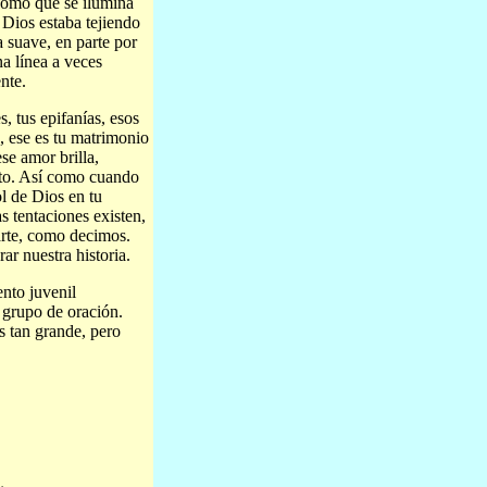
 como que se ilumina
 Dios estaba tejiendo
 suave, en parte por
a línea a veces
nte.
, tus epifanías, esos
, ese es tu matrimonio
se amor brilla,
nto. Así como cuando
sol de Dios en tu
s tentaciones existen,
arte, como decimos.
ar nuestra historia.
ento juvenil
n grupo de oración.
s tan grande, pero