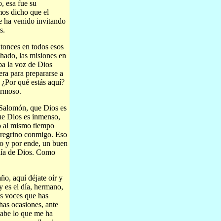
, esa fue su
mos dicho que el
te ha venido invitando
s.
tonces en todos esos
chado, las misiones en
ba la voz de Dios
ra para prepararse a
 ¿Por qué estás aquí?
ermoso.
 Salomón, que Dios es
e Dios es inmenso,
o al mismo tiempo
eregrino conmigo. Eso
no y por ende, un buen
anía de Dios. Como
o, aquí déjate oír y
y es el día, hermano,
as voces que has
has ocasiones, ante
abe lo que me ha