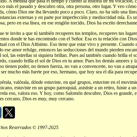
ido. A medida que pasa el tiempo y cuento la historia de mi vocación,
co más el pasado y descubro otra, otra persona, otro lugar. Y veo cómo
da, cómo Dios me iba llevando poco a poco. Claro, no ha sido una línea
nstancias externas y en parte por imperfección y mediocridad mía. Es un
osa, pero en esa línea, en ese renglón torcido, Dios ha escrito derechame
ue te invito a que tú también recuperes tus templos, recuperes tus lugares
tos donde te has encontrado con el Señor. Esa es tu relación con Dios
itual con el Dios Altísimo. Eso tiene que estar vivo y presente. Cuando e
o ese amor refulge, entonces las seducciones del mundo pierden enca
l sol, las estrellas ni siquiera brillan. Pues así también cuando brilla el 
rdo, cuando brilla el sol de Dios en tu amor. Pues los demás amores y la
no tienen poder, no tienen fuerza, no van a convencerte, no van a atrap
 ser mucho más fuerte por eso, hermano, que hoy sea el día para recuper
érala, valórala, dónde estuviste, en qué grupos, estuviste en el movimi
icano, estuviste en un grupo parroquial, asististe a un retiro, fuiste a u
rda eso, valora eso. Y hoy, como Salomón descubre, Dios es grande, e
es cercano, Dios es muy, muy cercano.
chos Reservados © 1997-2025