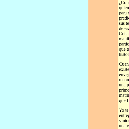
¿Con 
quier
para 
predi
sus t
de es
Crist
manif
parti
que t
histo
Cuand
exist
envej
recor
una p
prime
matri
que D
Yo te
entre
santo
una v