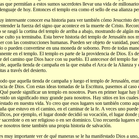
las que permitían a estos sumos sacerdotes llevar una vida de millonario
 lenguaje de hoy. Entonces el templo era como el sello de esa alianza pe
y interesante conocer esa historia para ver también cómo Jesucristo de
entender la fuerza del signo que acontece en la muerte de Cristo. Reco
o se rasgó la cortina del templo de arriba a abajo, mostrando de algún 
se culto ya terminaba. Esta breve historia del templo de Jerusalén nos 
er con las construcciones humanas. Pueden ser objeto de vanidad, pued
lo o pueden convertirse en una moneda de soborno. Pero de todas mane
nente en el templo. El templo es parte de la providencia de Dios. Es dec
le del camino que Dios hace con su pueblo. El antecesor del templo fue 
le, aquella tienda de campaña en la que estaba el Arca de la Alianza y 
itas a través del desierto.
do que aquella tienda de campaña y luego el templo de Jerusalén, eran 
ncia de Dios. Con estas ideas tomadas de la Escritura, pasemos al caso 
 Qué puede significar un templo en nosotros. Pues en primer lugar hay l
enido un significado muy grande para nosotros. Hay sitios en los cuales
estado en nuestra vida. Yo creo que esos lugares son también como aqu
ña que estuvo en el camino, en el caminar de la fe. A veces uno puede 
íficos, por ejemplo, el lugar donde decidió su vocación, el lugar donde
r sacerdote o en ser religioso o en ser dominico. Uno recuerda lugares e
e nosotros tiene también una propia historia de salvación.
es muy importante ver de qué maneras se le ha manifestado Dios a uno