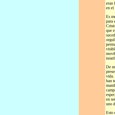
eran 
en el
Es mu
para 
Crist
que e
suced
orgul
perma
visib
movib
israel
De mo
prese
vida.
han t
manif
campa
espec
en se
uno d
Esto 