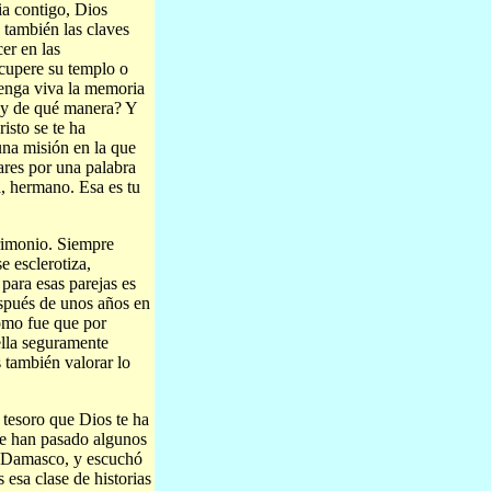
ia contigo, Dios
n también las claves
er en las
cupere su templo o
enga viva la memoria
r y de qué manera? Y
isto se te ha
una misión en la que
lares por una palabra
a, hermano. Esa es tu
rimonio. Siempre
e esclerotiza,
para esas parejas es
spués de unos años en
cómo fue que por
ella seguramente
 también valorar lo
 tesoro que Dios te ha
ue han pasado algunos
de Damasco, y escuchó
esa clase de historias