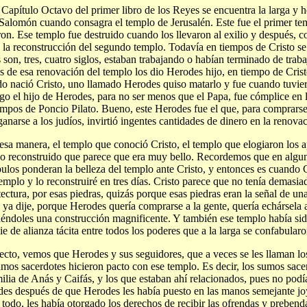
 Capítulo Octavo del primer libro de los Reyes se encuentra la larga y
Salomón cuando consagra el templo de Jerusalén. Este fue el primer te
ron. Ese templo fue destruido cuando los llevaron al exilio y después, c
ó la reconstrucción del segundo templo. Todavía en tiempos de Cristo se
s son, tres, cuatro siglos, estaban trabajando o habían terminado de trab
es de esa renovación del templo los dio Herodes hijo, en tiempo de Cri
o nació Cristo, uno llamado Herodes quiso matarlo y fue cuando tuvier
go el hijo de Herodes, para no ser menos que el Papa, fue cómplice en l
empos de Poncio Pilato. Bueno, este Herodes fue el que, para comprarse
ganarse a los judíos, invirtió ingentes cantidades de dinero en la renova
esa manera, el templo que conoció Cristo, el templo que elogiaron los a
o reconstruido que parece que era muy bello. Recordemos que en algun
pulos ponderan la belleza del templo ante Cristo, y entonces es cuando C
templo y lo reconstruiré en tres días. Cristo parece que no tenía demasi
tectura, por esas piedras, quizás porque esas piedras eran la señal de un
ya dije, porque Herodes quería comprarse a la gente, quería echársela a
iéndoles una construcción magnificente. Y también ese templo había si
ie de alianza tácita entre todos los poderes que a la larga se confabularo
ecto, vemos que Herodes y sus seguidores, que a veces se les llaman lo
umos sacerdotes hicieron pacto con ese templo. Es decir, los sumos sacer
milia de Anás y Caifás, y los que estaban ahí relacionados, pues no podí
es después de que Herodes les había puesto en las manos semejante joy
 todo, les había otorgado los derechos de recibir las ofrendas y prebend