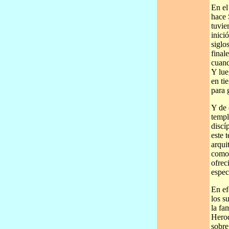
En el
hace 
tuvie
inici
siglo
final
cuand
Y lue
en ti
para 
Y de 
templ
discí
este 
arqui
como 
ofrec
espec
En ef
los s
la fa
Herod
sobre