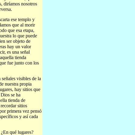
s, diríamos nosotros
rversa.
scarta ese templo y
rdamos que al morir
modo que esa etapa,
muestra lo que puede
en ser objeto de
ras hay un valor
ir, es una señal
aquella tienda
que fue junto con los
señales visibles de la
de nuestra propia
ugares, hay sitios que
 Dios se ha
ella tienda de
recordar sitios
 por primera vez pensó
specíficos y así cada
, ¿En qué lugares?