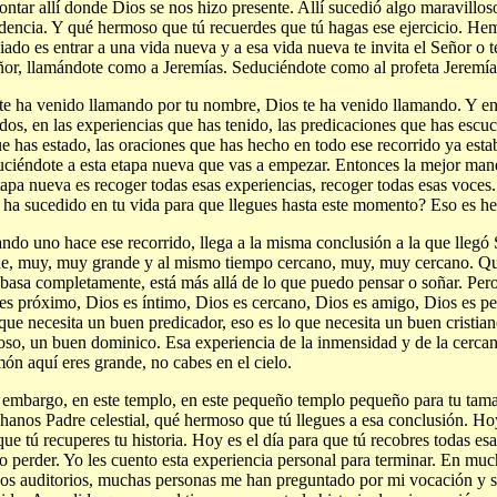
ontar allí donde Dios se nos hizo presente. Allí sucedió algo maravilloso
dencia. Y qué hermoso que tú recuerdes que tú hagas ese ejercicio. He
iado es entrar a una vida nueva y a esa vida nueva te invita el Señor o 
ñor, llamándote como a Jeremías. Seduciéndote como al profeta Jeremía
te ha venido llamando por tu nombre, Dios te ha venido llamando. Y en
dos, en las experiencias que has tenido, las predicaciones que has escu
ue has estado, las oraciones que has hecho en todo ese recorrido ya esta
ciéndote a esta etapa nueva que vas a empezar. Entonces la mejor mane
tapa nueva es recoger todas esas experiencias, recoger todas esas voces.
ha sucedido en tu vida para que llegues hasta este momento? Eso es h
ndo uno hace ese recorrido, llega a la misma conclusión a la que llegó
e, muy, muy grande y al mismo tiempo cercano, muy, muy cercano. Qu
basa completamente, está más allá de lo que puedo pensar o soñar. Per
es próximo, Dios es íntimo, Dios es cercano, Dios es amigo, Dios es p
 que necesita un buen predicador, eso es lo que necesita un buen cristia
ioso, un buen dominico. Esa experiencia de la inmensidad y de la cerc
ón aquí eres grande, no cabes en el cielo.
 embargo, en este templo, en este pequeño templo pequeño para tu tamañ
hanos Padre celestial, qué hermoso que tú llegues a esa conclusión. Ho
que tú recuperes tu historia. Hoy es el día para que tú recobres todas es
o perder. Yo les cuento esta experiencia personal para terminar. En muc
s auditorios, muchas personas me han preguntado por mi vocación y s