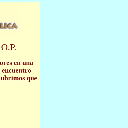
 O.P.
dores en una
l encuentro
scubrimos que