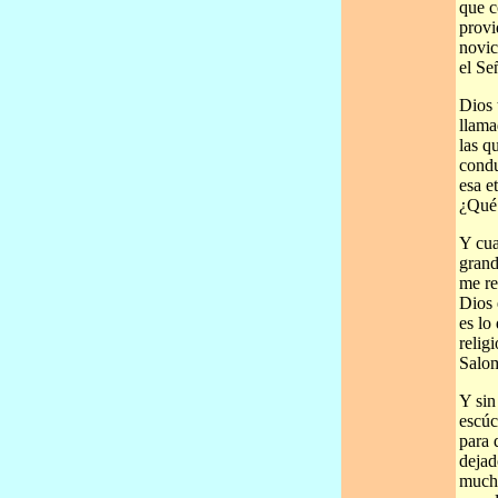
que c
provi
novic
el Se
Dios 
llama
las q
condu
esa e
¿Qué 
Y cua
grand
me re
Dios 
es lo
relig
Salom
Y sin
escúc
para 
dejad
mucho