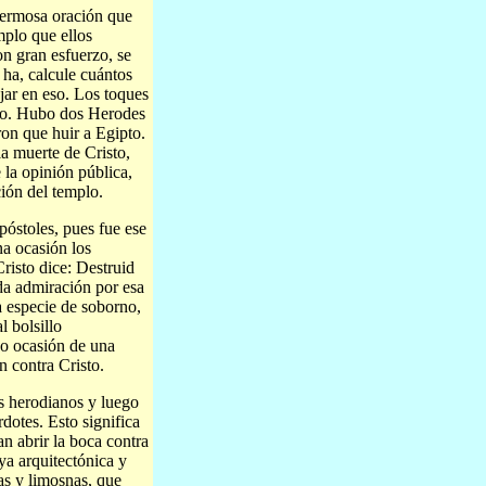
 hermosa oración que
mplo que ellos
on gran esfuerzo, se
 ha, calcule cuántos
ajar en eso. Los toques
sto. Hubo dos Herodes
on que huir a Egipto.
a muerte de Cristo,
 la opinión pública,
ción del templo.
póstoles, pues fue ese
a ocasión los
risto dice: Destruid
ada admiración por esa
a especie de soborno,
l bolsillo
do ocasión de una
n contra Cristo.
s herodianos y luego
dotes. Esto significa
an abrir la boca contra
a arquitectónica y
as y limosnas, que