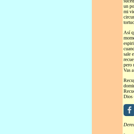
suced
un po
mi vi
circu
tortu
Así q
momen
espir
cuand
sale e
recue
pero 
Vas a
Recup
domin
Recue
Dios 
Dere