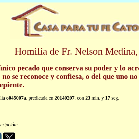
Homilía de Fr. Nelson Medina,
único pecado que conserva su poder y lo acr
 no se reconoce y confiesa, o del que uno no
epiente.
lía
o045007a
, predicada en
20140207
, con
23
min. y
17
seg.
cripción: