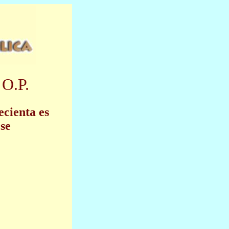
 O.P.
ecienta es
 se