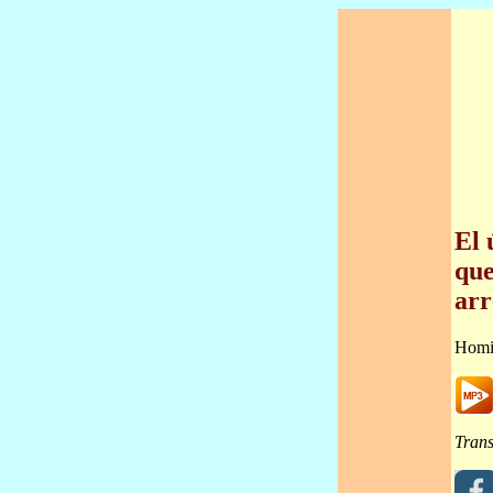
El 
que
arr
Homi
Trans