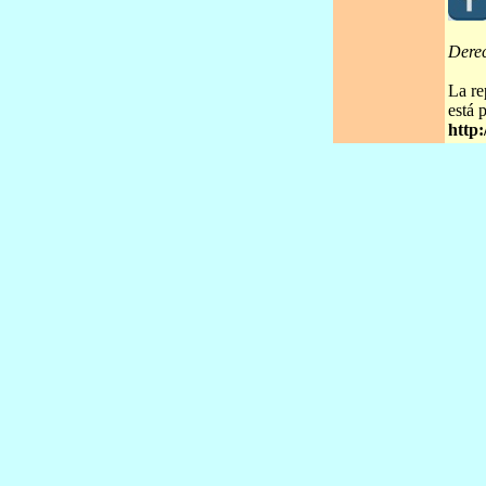
Dere
La re
está 
http: