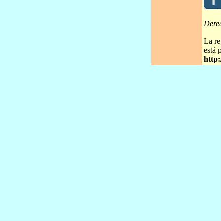
Dere
La re
está 
http: