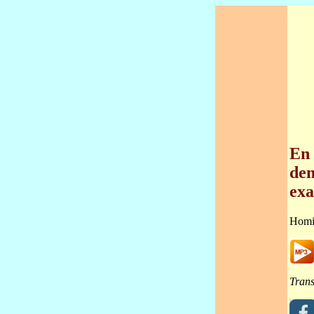
En 
dem
exa
Homi
Trans