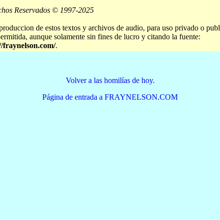
chos Reservados © 1997-2025
produccion de estos textos y archivos de audio, para uso privado o publ
permitida, aunque solamente sin fines de lucro y citando la fuente:
//fraynelson.com/
.
Volver a las homilías de hoy.
Página de entrada a FRAYNELSON.COM