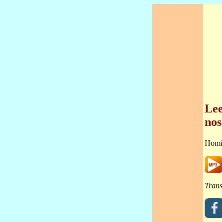
Lee
nos
Homi
Trans