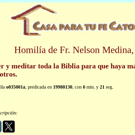
Homilía de Fr. Nelson Medina,
r y meditar toda la Biblia para que haya m
otros.
lía
o035001a
, predicada en
19980130
, con
6
min. y
21
seg.
cripción: