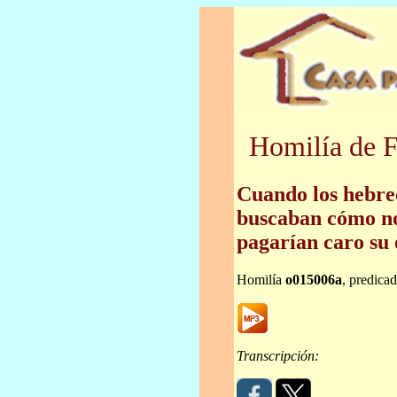
Homilía de F
Cuando los hebreo
buscaban cómo no
pagarían caro su 
Homilía
o015006a
, predica
Transcripción: