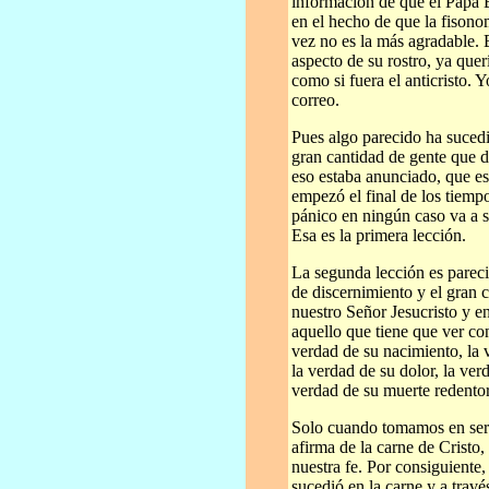
información de que el Papa 
en el hecho de que la fisono
vez no es la más agradable. 
aspecto de su rostro, ya que
como si fuera el anticristo.
correo.
Pues algo parecido ha suced
gran cantidad de gente que d
eso estaba anunciado, que es 
empezó el final de los tiempo
pánico en ningún caso va a s
Esa es la primera lección.
La segunda lección es pareci
de discernimiento y el gran c
nuestro Señor Jesucristo y e
aquello que tiene que ver con 
verdad de su nacimiento, la 
la verdad de su dolor, la ver
verdad de su muerte redento
Solo cuando tomamos en seri
afirma de la carne de Cristo
nuestra fe. Por consiguiente
sucedió en la carne y a travé