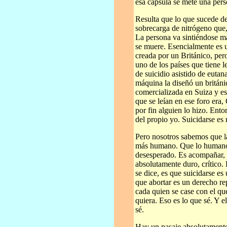
esa cápsula se mete una pers
Resulta que lo que sucede de
sobrecarga de nitrógeno que,
La persona va sintiéndose ma
se muere. Esencialmente es 
creada por un Británico, pe
uno de los países que tiene l
de suicidio asistido de euta
máquina la diseñó un británi
comercializada en Suiza y es
que se leían en ese foro era
por fin alguien lo hizo. Ent
del propio yo. Suicidarse es
Pero nosotros sabemos que 
más humano. Que lo humano no
desesperado. Es acompañar, a
absolutamente duro, crítico.
se dice, es que suicidarse e
que abortar es un derecho re
cada quien se case con el qu
quiera. Eso es lo que sé. Y e
sé.
Hay un pasaje absolutamente