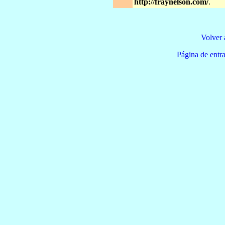
http://fraynelson.com/
.
Volver 
Página de e