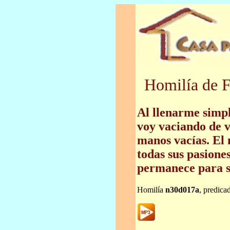
Homilía de F
Al llenarme simp
voy vaciando de 
manos vacías. El
todas sus pasione
permanece para 
Homilía
n30d017a
, predica