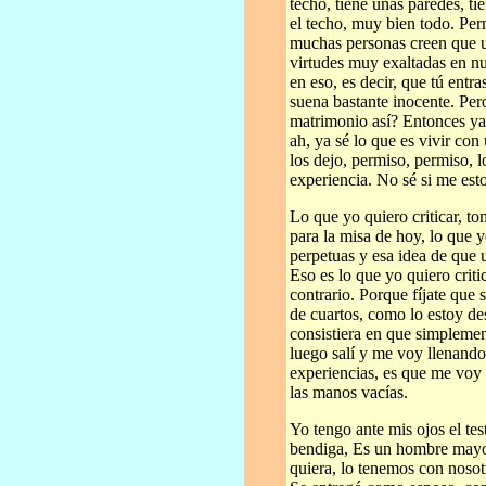
techo, tiene unas paredes, ti
el techo, muy bien todo. Per
muchas personas creen que un
virtudes muy exaltadas en nu
en eso, es decir, que tú entra
suena bastante inocente. Per
matrimonio así? Entonces ya 
ah, ya sé lo que es vivir con
los dejo, permiso, permiso, 
experiencia. No sé si me est
Lo que yo quiero criticar, 
para la misa de hoy, lo que y
perpetuas y esa idea de que 
Eso es lo que yo quiero criti
contrario. Porque fíjate que 
de cuartos, como lo estoy de
consistiera en que simplement
luego salí y me voy llenand
experiencias, es que me voy
las manos vacías.
Yo tengo ante mis ojos el te
bendiga, Es un hombre mayor,
quiera, lo tenemos con nosotr