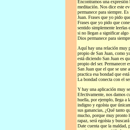
Encontramos una expresión ha
meditación. Nos dice este ev
permanece para siempre. Es u
Juan. Frases que yo pido que
Frases que yo pido que cone
sentido simplemente leerlas 
si no llegan a significar alg
Dios permanece para siempr
Aquí hay una relación muy p
propio de San Juan, como ya
está diciendo San Juan es que
propio del ser. Permanecer es
San Juan que el que se une a
practica esa bondad que está 
La bondad conecta con el ser
Y hay una aplicación muy sen
Efectivamente, nos damos cu
huella, por ejemplo, llega a 
indigno y egoísta que únicam
sus ganancias, ¿Qué tanto q
mucho, porque muy pronto le
rapaz, será egoísta y buscar
Date cuenta que la maldad, p