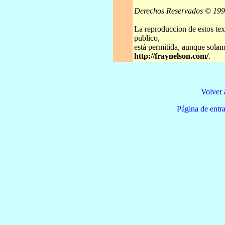
Derechos Reservados © 19
La reproduccion de estos tex
publico,
está permitida, aunque solame
http://fraynelson.com/
.
Volver 
Página de e