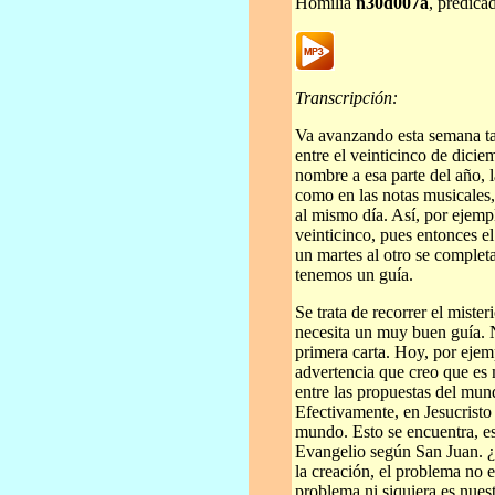
Homilía
n30d007a
, predica
Transcripción:
Va avanzando esta semana tan
entre el veinticinco de dicie
nombre a esa parte del año, 
como en las notas musicales,
al mismo día. Así, por ejempl
veinticinco, pues entonces el
un martes al otro se complet
tenemos un guía.
Se trata de recorrer el mister
necesita un muy buen guía. N
primera carta. Hoy, por eje
advertencia que creo que es 
entre las propuestas del mun
Efectivamente, en Jesucristo
mundo. Esto se encuentra, est
Evangelio según San Juan. ¿
la creación, el problema no e
problema ni siquiera es nuest