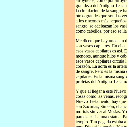
arroyuelos, como por arroyue
grandeza del Antiguo Testam
la circulación de la sangre h
otros grandes que son las ven
a los rincones más pequeños 
sangre, se adelgazan los vasi
como cabellos, por eso se ll
Me dicen que hay unos tan de
son vasos capilares. En el ce
esos vasos capilares es así. E
menores, aunque hilos y cabe
esos vasos capilares circula
corazón. La aorta es la arter
de sangre. Pero es la misma 
capilares. Es la misma sang
profetas del Antiguo Testame
Y que al llegar a este Nuevo
cosas como las venas, recoge
Nuevo Testamento, hay que pa
son Zacarías, Simeón, el an
morirás sin ver al Mesías. Y 
parecía casi a una estatua. P
templo. Tan pegada estaba a 
pero Dios sí la notaba. Y a t