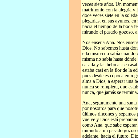
veces siete años. Un momento
matrimonio con la alegría y 
doce veces siete en la soleda
plegarias, en sus ayunos, en 
hacia el tiempo de la boda f
mirando el pasado gozoso, a
Nos enseña Ana. Nos enseña a
Dios. No sabemos hasta dónd
ella misma no sabía cuando 
misma no sabía hasta dónde le
casada y las hebreas se casa
estaba casi en la flor de la
pues desde esa época entregó
alma a Dios, a esperar una b
nunca se rompiera, que estab
nunca, que jamás se termina.
Ana, seguramente una santa 
por nosotros para que nosotr
últimos rincones y sepamos p
vuelve y Dios está preparand
como Ana, que sabe esperar, 
mirando a un pasado gozoso t
adelante, hacia el futuro. 