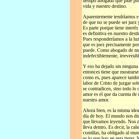
tiempo abogado que pide por 
vida y nuestro destino.
Aparentemente tendríamos en
de que no se puede ser juez y
Es parte porque tiene interés
es definitiva en nuestro des
Pues responderíamos a la luz 
que es juez precisamente porq
puede. Como abogado de nue
indefectiblemente, irreversi
Y eso ha dejado sin ninguna 
entonces tiene que mostrarse
como es, pues aparece tambié
labor de Cristo de juzgar sob
se contradicen, sino todo lo
amor es el que da cuenta de 
nuestro amor.
Ahora bien, es la misma idea
día de hoy. El mundo nos dic
que llevamos leyendo. Nos d
lleva dentro. Es decir, la ca
comillas, ha obligado al mun
es lo que hay en esta tierra. 