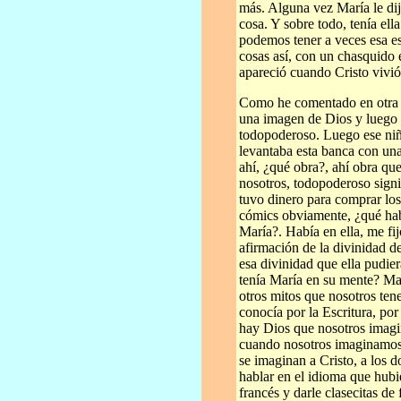
más. Alguna vez María le dijo
cosa. Y sobre todo, tenía el
podemos tener a veces esa e
cosas así, con un chasquido 
apareció cuando Cristo vivió,
Como he comentado en otra o
una imagen de Dios y luego ap
todopoderoso. Luego ese niño
levantaba esta banca con una
ahí, ¿qué obra?, ahí obra q
nosotros, todopoderoso sign
tuvo dinero para comprar lo
cómics obviamente, ¿qué hab
María?. Había en ella, me fij
afirmación de la divinidad d
esa divinidad que ella pudie
tenía María en su mente? Ma
otros mitos que nosotros ten
conocía por la Escritura, po
hay Dios que nosotros ima
cuando nosotros imaginamos
se imaginan a Cristo, a los 
hablar en el idioma que hubi
francés y darle clasecitas de 