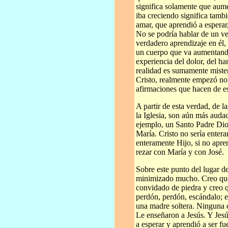
significa solamente que aume
iba creciendo significa tamb
amar, que aprendió a esperar
No se podría hablar de un ve
verdadero aprendizaje en él
un cuerpo que va aumentando
experiencia del dolor, del ha
realidad es sumamente miste
Cristo, realmente empezó no
afirmaciones que hacen de es
A partir de esta verdad, de l
la Iglesia, son aún más auda
ejemplo, un Santo Padre Dios
María. Cristo no sería entera
enteramente Hijo, si no apren
rezar con María y con José.
Sobre este punto del lugar d
minimizado mucho. Creo que
convidado de piedra y creo 
perdón, perdón, escándalo; e
una madre soltera. Ninguna d
Le enseñaron a Jesús. Y Jesú
a esperar y aprendió a ser fu