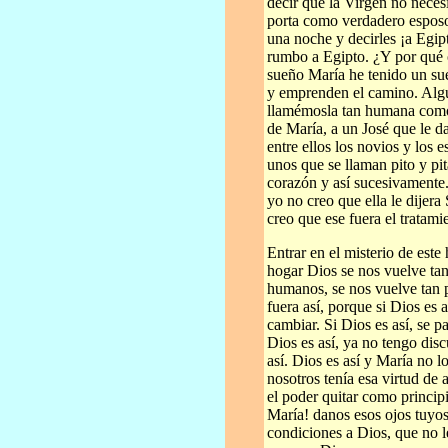
decir que la Virgen no neces
porta como verdadero esposo 
una noche y decirles ¡a Egi
rumbo a Egipto. ¿Y por qué o
sueño María he tenido un su
y emprenden el camino. Alg
llamémosla tan humana como
de María, a un José que le d
entre ellos los novios y los
unos que se llaman pito y pit
corazón y así sucesivamente.
yo no creo que ella le dijera
creo que ese fuera el tratami
Entrar en el misterio de este
hogar Dios se nos vuelve tan
humanos, se nos vuelve tan 
fuera así, porque si Dios es 
cambiar. Si Dios es así, se p
Dios es así, ya no tengo dis
así. Dios es así y María no l
nosotros tenía esa virtud de a
el poder quitar como principi
María! danos esos ojos tuyo
condiciones a Dios, que no l