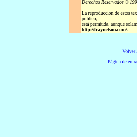
Derechos Reservados © 19
La reproduccion de estos tex
publico,
está permitida, aunque solame
http://fraynelson.com/
.
Volver 
Página de e