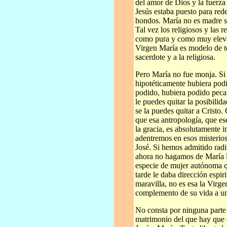
del amor de Dios y la fuerza
Jesús estaba puesto para red
hondos. María no es madre s
Tal vez los religiosos y las 
como pura y como muy eleva
Virgen María es modelo de to
sacerdote y a la religiosa.
Pero María no fue monja. Si
hipotéticamente hubiera pod
podido, hubiera podido pecar
le puedes quitar la posibilid
se la puedes quitar a Crist
que esa antropología, que es
la gracia, es absolutamente 
adentremos en esos misterio
José. Si hemos admitido radic
ahora no hagamos de María 
especie de mujer autónoma q
tarde le daba dirección espi
maravilla, no es esa la Virg
complemento de su vida a u
No consta por ninguna parte
matrimonio del que hay que d