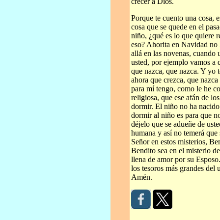
crecer a Dios.
Porque te cuento una cosa, e
cosa que se quede en el pasa
niño, ¿qué es lo que quiere r
eso? Ahorita en Navidad no l
allá en las novenas, cuando u
usted, por ejemplo vamos a 
que nazca, que nazca. Y yo t
ahora que crezca, que nazca 
para mí tengo, como le he c
religiosa, que ese afán de lo
dormir. El niño no ha nacid
dormir al niño es para que n
déjelo que se adueñe de ust
humana y así no temerá que s
Señor en estos misterios, Ben
Bendito sea en el misterio de
llena de amor por su Esposo.
los tesoros más grandes del 
Amén.