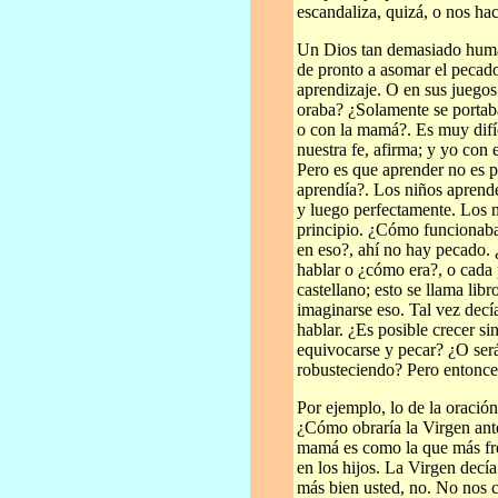
escandaliza, quizá, o nos ha
Un Dios tan demasiado human
de pronto a asomar el pecado
aprendizaje. O en sus juego
oraba? ¿Solamente se portab
o con la mamá?. Es muy difíc
nuestra fe, afirma; y yo con
Pero es que aprender no es 
aprendía?. Los niños aprend
y luego perfectamente. Los n
principio. ¿Cómo funcionaba
en eso?, ahí no hay pecado. 
hablar o ¿cómo era?, o cada
castellano; esto se llama libr
imaginarse eso. Tal vez decía 
hablar. ¿Es posible crecer s
equivocarse y pecar? ¿O será
robusteciendo? Pero entonc
Por ejemplo, lo de la oración
¿Cómo obraría la Virgen ante
mamá es como la que más fre
en los hijos. La Virgen decí
más bien usted, no. No nos 