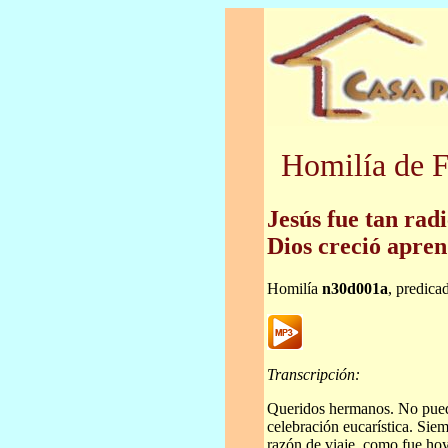
Homilía de F
Jesús fue tan rad
Dios creció apren
Homilía
n30d001a
, predica
Transcripción:
Queridos hermanos. No puedo
celebración eucarística. Siem
razón de viaje, como fue hoy 