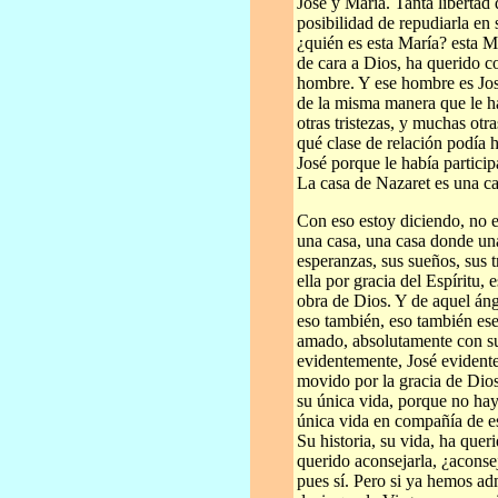
José y María. Tanta liberta
posibilidad de repudiarla en
¿quién es esta María? esta M
de cara a Dios, ha querido c
hombre. Y ese hombre es José
de la misma manera que le h
otras tristezas, y muchas ot
qué clase de relación podía h
José porque le había particip
La casa de Nazaret es una cas
Con eso estoy diciendo, no e
una casa, una casa donde una
esperanzas, sus sueños, sus 
ella por gracia del Espíritu,
obra de Dios. Y de aquel án
eso también, eso también es
amado, absolutamente con su 
evidentemente, José evident
movido por la gracia de Dios,
su única vida, porque no hay
única vida en compañía de es
Su historia, su vida, ha que
querido aconsejarla, ¿aconse
pues sí. Pero si ya hemos a