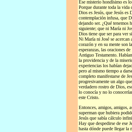
Ese misterio hondísimo es lo
Porque durante toda la vida 
Dios es Jesús, que Jesús es 
contemplación infusa, que Di
dejando ser. ¿Qué tenemos h
siguiente; que ni María ni Jo
Dios tiene que ser para ver si
Ni María ni José se acercan a
corazón y en su mente son la
esperanzas, las oraciones de 
Antiguo Testamento. Habían 
la providencia y de la miseri
experiencias los habían dejad
pero al mismo tiempo a darse
completo manifestarse de Jes
progresivamente un algo que 
verdadero rostro de Dios, es
lo conocía y no lo conoceríam
este Cristo.
Entonces, amigos, amigos, a
superman que hubiera podido
Jesús que sabía cálculo infin
Hay que despedirse de ese J
hasta dónde puede llegar la