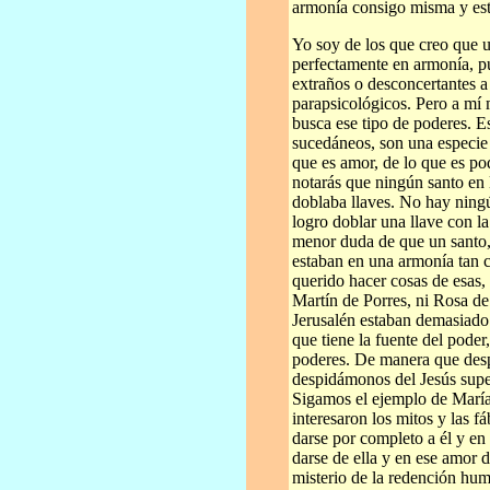
armonía consigo misma y est
Yo soy de los que creo que 
perfectamente en armonía, pu
extraños o desconcertantes a
parapsicológicos. Pero a mí 
busca ese tipo de poderes. E
sucedáneos, son una especie
que es amor, de lo que es pod
notarás que ningún santo en 
doblaba llaves. No hay ningú
logro doblar una llave con l
menor duda de que un santo,
estaban en una armonía tan c
querido hacer cosas de esas,
Martín de Porres, ni Rosa de
Jerusalén estaban demasiado 
que tiene la fuente del poder
poderes. De manera que desp
despidámonos del Jesús sup
Sigamos el ejemplo de María.
interesaron los mitos y las fá
darse por completo a él y en 
darse de ella y en ese amor d
misterio de la redención hum