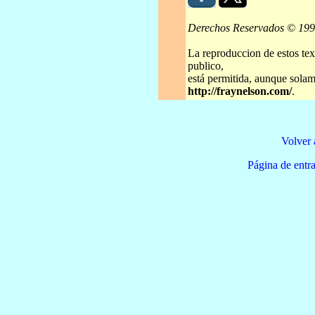
Derechos Reservados © 19
La reproduccion de estos tex
publico,
está permitida, aunque solame
http://fraynelson.com/
.
Volver 
Página de e