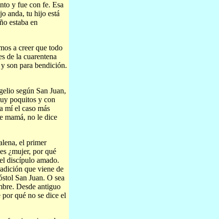
nto y fue con fe. Esa
o anda, tu hijo está
iño estaba en
amos a creer que todo
es de la cuarentena
 y son para bendición.
ngelio según San Juan,
uy poquitos y con
ra mí el caso más
ce mamá, no le dice
lena, el primer
 es ¿mujer, por qué
el discípulo amado.
radición que viene de
óstol San Juan. O sea
mbre. Desde antiguo
 por qué no se dice el