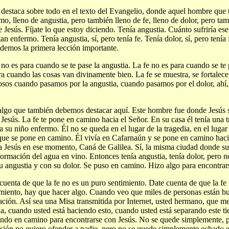
 destaca sobre todo en el texto del Evangelio, donde aquel hombre que t
mo, lleno de angustia, pero también lleno de fe, lleno de dolor, pero tam
 Jesús. Fíjate lo que estoy diciendo. Tenía angustia. Cuánto sufriría es
tan enfermo. Tenía angustia, sí, pero tenía fe. Tenía dolor, sí, pero tenía 
demos la primera lección importante.
 no es para cuando se te pase la angustia. La fe no es para cuando se te 
ra cuando las cosas van divinamente bien. La fe se muestra, se fortalece
osos cuando pasamos por la angustia, cuando pasamos por el dolor, ahí, 
lgo que también debemos destacar aquí. Este hombre fue donde Jesús 
 Jesús. La fe te pone en camino hacia el Señor. En su casa él tenía una t
 a su niño enfermo. Él no se queda en el lugar de la tragedia, en el luga
que se pone en camino. Él vivía en Cafarnaún y se pone en camino hac
a Jesús en ese momento, Caná de Galilea. Sí, la misma ciudad donde suc
formación del agua en vino. Entonces tenía angustia, tenía dolor, pero 
u angustia y con su dolor. Se puso en camino. Hizo algo para encontrar
cuenta de que la fe no es un puro sentimiento. Date cuenta de que la fe
iento, hay que hacer algo. Cuando veo que miles de personas están bu
ación. Así sea una Misa transmitida por Internet, usted hermano, que me
ia, cuando usted está haciendo esto, cuando usted está separando este ti
ndo en camino para encontrarse con Jesús. No se quede simplemente, 
sión no quiero ofender a nadie, pero no se quede simplemente echado 