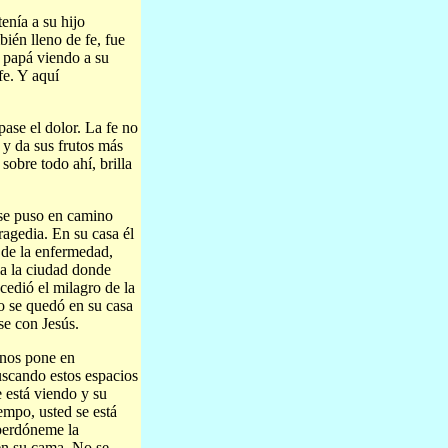
enía a su hijo
bién lleno de fe, fue
e papá viendo a su
fe. Y aquí
pase el dolor. La fe no
 y da sus frutos más
sobre todo ahí, brilla
se puso en camino
ragedia. En su casa él
r de la enfermedad,
ia la ciudad donde
edió el milagro de la
no se quedó en su casa
se con Jesús.
 nos pone en
scando estos espacios
 está viendo y su
empo, usted se está
perdóneme la
en su cama. No se