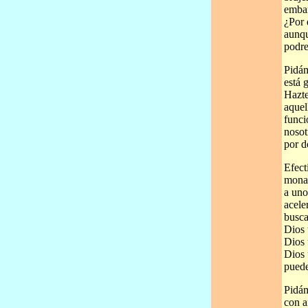
embar
¿Por 
aunqu
podre
Pidám
está 
Hazte
aquel
funci
nosot
por d
Efect
monas
a uno
acele
busca
Dios 
Dios 
Dios 
puede
Pidám
con a