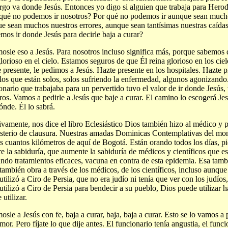
go va donde Jesús. Entonces yo digo si alguien que trabaja para Herod
qué no podemos ir nosotros? Por qué no podemos ir aunque sean much
e sean muchos nuestros errores, aunque sean tantísimas nuestras caída
mos ir donde Jesús para decirle baja a curar?
osle eso a Jesús. Para nosotros incluso significa más, porque sabemos
glorioso en el cielo. Estamos seguros de que Él reina glorioso en los ciel
 presente, le pedimos a Jesús. Hazte presente en los hospitales. Hazte p
los que están solos, solos sufriendo la enfermedad, algunos agonizando. 
onario que trabajaba para un pervertido tuvo el valor de ir donde Jesú
ros. Vamos a pedirle a Jesús que baje a curar. El camino lo escogerá Je
ónde. Él lo sabrá.
ivamente, nos dice el libro Eclesiástico Dios también hizo al médico y
terio de clausura. Nuestras amadas Dominicas Contemplativas del mona
s cuantos kilómetros de aquí de Bogotá. Están orando todos los días, p
re la sabiduría, que aumente la sabiduría de médicos y científicos que e
ndo tratamientos eficaces, vacuna en contra de esta epidemia. Esa tamb
también obra a través de los médicos, de los científicos, incluso aunque
utilizó a Ciro de Persia, que no era judío ni tenía que ver con los judíos
utilizó a Ciro de Persia para bendecir a su pueblo, Dios puede utilizar ha
 utilizar.
osle a Jesús con fe, baja a curar, baja, baja a curar. Esto se lo vamos a 
mor. Pero fíjate lo que dije antes. El funcionario tenía angustia, el funci