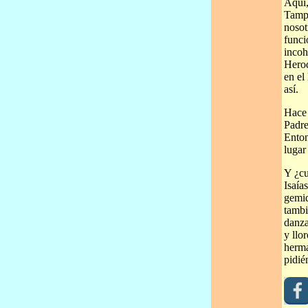
Aquí,
Tampo
nosot
funci
incoh
Herod
en el
así.
Hace 
Padre
Enton
lugar
Y ¿cu
Isaía
gemid
tambi
danza
y llo
herma
pidié