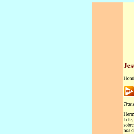
Jes
Homi
Trans
Herma
la fe
sobre
nos d