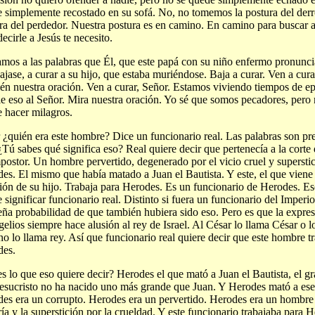
 simplemente recostado en su sofá. No, no tomemos la postura del der
ra del perdedor. Nuestra postura es en camino. En camino para buscar 
decirle a Jesús te necesito.
mos a las palabras que Él, que este papá con su niño enfermo pronuncia,
ajase, a curar a su hijo, que estaba muriéndose. Baja a curar. Ven a cura
én nuestra oración. Ven a curar, Señor. Estamos viviendo tiempos de 
le eso al Señor. Mira nuestra oración. Yo sé que somos pecadores, pero 
 hacer milagros.
 ¿quién era este hombre? Dice un funcionario real. Las palabras son pr
 ¿Tú sabes qué significa eso? Real quiere decir que pertenecía a la corte 
postor. Un hombre pervertido, degenerado por el vicio cruel y supersti
es. El mismo que había matado a Juan el Bautista. Y este, el que viene a
ión de su hijo. Trabaja para Herodes. Es un funcionario de Herodes. Es
 significar funcionario real. Distinto si fuera un funcionario del Impe
ña probabilidad de que también hubiera sido eso. Pero es que la expres
elios siempre hace alusión al rey de Israel. Al César lo llama César o 
no lo llama rey. Así que funcionario real quiere decir que este hombre t
des.
s lo que eso quiere decir? Herodes el que mató a Juan el Bautista, el gr
Jesucristo no ha nacido uno más grande que Juan. Y Herodes mató a ese,
es era un corrupto. Herodes era un pervertido. Herodes era un hombre
ría y la superstición por la crueldad. Y este funcionario trabajaba para 