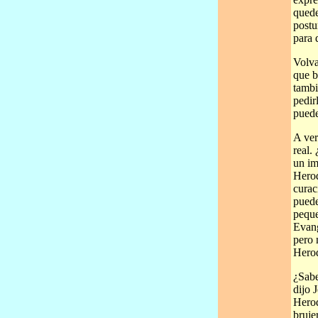
quede
postu
para 
Volva
que b
tambi
pedir
puede
A ver
real.
un im
Herod
curac
puede
peque
Evang
pero 
Hero
¿Sabe
dijo 
Herod
bruje