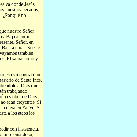
es va donde Jesús,
os nuestros pecados,
s. ¿Por qué no
 que nuestro Señor
os. Baja a curar.
resente, Señor, en
Baja a curar. Si este
s, vayamos también
sús. Él sabrá cómo y
 por eso yo conozco un
sterio de Santa Inés,
idiéndole a Dios que
stán trabajando,
ién es obra de Dios.
 no sean creyentes. Si
, ni creía en Yahvé. Si
sta a los ateos los
pedir con insistencia,
onario tenía dolor,