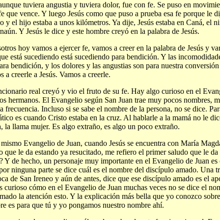
aunque tuviera angustia y tuviera dolor, fue con fe. Se puso en movimie
 fe que vence. Y luego Jesús como que puso a prueba esa fe porque le dij
o y el hijo estaba a unos kilómetros. Ya dije, Jesús estaba en Caná, el n
naún. Y Jesús le dice y este hombre creyó en la palabra de Jesús.
otros hoy vamos a ejercer fe, vamos a creer en la palabra de Jesús y v
que está sucediendo está sucediendo para bendición. Y las incomodidad
ara bendición, y los dolores y las angustias son para nuestra conversión
 a creerle a Jesús. Vamos a creerle.
ncionario real creyó y vio el fruto de su fe. Hay algo curioso en el Eva
s hermanos. El Evangelio según San Juan trae muy pocos nombres, m
 frecuencia. Incluso si se sabe el nombre de la persona, no se dice. Pa
tico es cuando Cristo estaba en la cruz. Al hablarle a la mamá no le di
, la llama mujer. Es algo extraño, es algo un poco extraño.
 mismo Evangelio de Juan, cuando Jesús se encuentra con María Magda
o que le da estando ya resucitado, me refiero el primer saludo que le da
s? Y de hecho, un personaje muy importante en el Evangelio de Juan es 
por ninguna parte se dice cuál es el nombre del discípulo amado. Una t
oca de San Ireneo y aún de antes, dice que ese discípulo amado es el ap
s curioso cómo en el Evangelio de Juan muchas veces no se dice el no
amado la atención esto. Y la explicación más bella que yo conozco sobre
e es para que tú y yo pongamos nuestro nombre ahí.