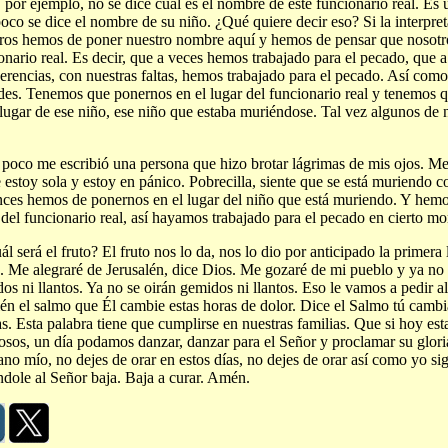
 por ejemplo, no se dice cuál es el nombre de este funcionario real. Es 
co se dice el nombre de su niño. ¿Qué quiere decir eso? Si la interpret
ros hemos de poner nuestro nombre aquí y hemos de pensar que nosotr
onario real. Es decir, que a veces hemos trabajado para el pecado, que 
erencias, con nuestras faltas, hemos trabajado para el pecado. Así como
es. Tenemos que ponernos en el lugar del funcionario real y tenemos 
 lugar de ese niño, ese niño que estaba muriéndose. Tal vez algunos de 
poco me escribió una persona que hizo brotar lágrimas de mis ojos. Me 
 estoy sola y estoy en pánico. Pobrecilla, siente que se está muriendo
ces hemos de ponernos en el lugar del niño que está muriendo. Y hemo
 del funcionario real, así hayamos trabajado para el pecado en cierto m
ál será el fruto? El fruto nos lo da, nos lo dio por anticipado la primera 
s. Me alegraré de Jerusalén, dice Dios. Me gozaré de mi pueblo y ya no s
os ni llantos. Ya no se oirán gemidos ni llantos. Eso le vamos a pedir a
én el salmo que Él cambie estas horas de dolor. Dice el Salmo tú cambi
s. Esta palabra tiene que cumplirse en nuestras familias. Que si hoy es
rosos, un día podamos danzar, danzar para el Señor y proclamar su gloria
no mío, no dejes de orar en estos días, no dejes de orar así como yo si
ndole al Señor baja. Baja a curar. Amén.