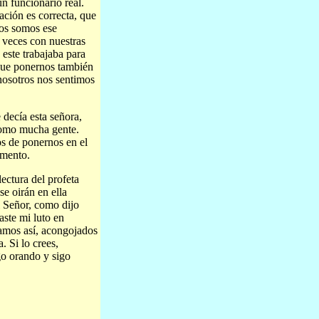
un funcionario real.
ación es correcta, que
os somos ese
a veces con nuestras
 este trabajaba para
que ponernos también
nosotros nos sentimos
decía esta señora,
 como mucha gente.
s de ponernos en el
omento.
lectura del profeta
e oirán en ella
l Señor, como dijo
aste mi luto en
tamos así, acongojados
. Si lo crees,
go orando y sigo