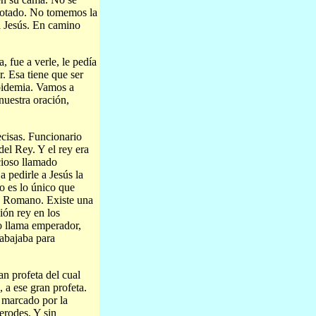
rotado. No tomemos la
a Jesús. En camino
 fue a verle, le pedía
r. Esa tiene que ser
epidemia. Vamos a
nuestra oración,
ecisas. Funcionario
del Rey. Y el rey era
cioso llamado
 pedirle a Jesús la
o es lo único que
rio Romano. Existe una
ión rey en los
lo llama emperador,
rabajaba para
an profeta del cual
 a ese gran profeta.
 marcado por la
Herodes. Y sin