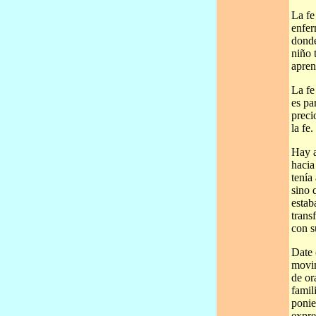
La fe
enfer
donde
niño 
apren
La fe
es pa
preci
la fe.
Hay a
hacia
tenía
sino 
estab
trans
con s
Date 
movim
de or
famil
ponie
expre