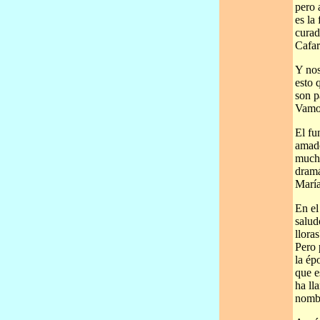
pero 
es la
curad
Cafar
Y nos
esto 
son p
Vamos
El fu
amado
mucha
dramá
María
En el
salud
llora
Pero 
la ép
que e
ha ll
nombr