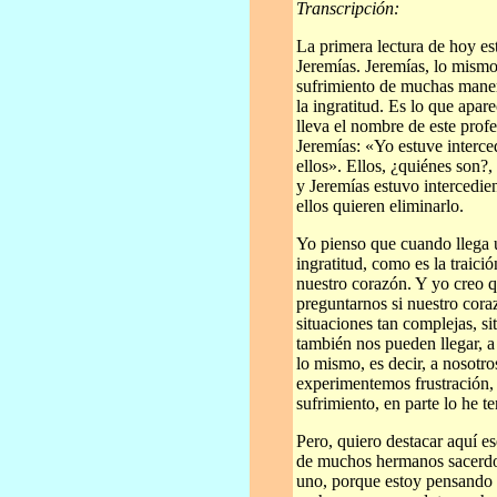
Transcripción:
La primera lectura de hoy es
Jeremías. Jeremías, lo mismo
sufrimiento de muchas manera
la ingratitud. Es lo que apar
lleva el nombre de este prof
Jeremías: «Yo estuve interce
ellos». Ellos, ¿quiénes son?,
y Jeremías estuvo intercedien
ellos quieren eliminarlo.
Yo pienso que cuando llega u
ingratitud, como es la traici
nuestro corazón. Y yo creo qu
preguntarnos si nuestro coraz
situaciones tan complejas, si
también nos pueden llegar, 
lo mismo, es decir, a nosotr
experimentemos frustración, i
sufrimiento, en parte lo he t
Pero, quiero destacar aquí e
de muchos hermanos sacerdot
uno, porque estoy pensando