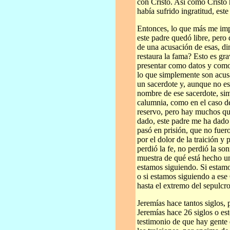
con Cristo. Así como Cristo 
había sufrido ingratitud, est
Entonces, lo que más me impa
este padre quedó libre, pero
de una acusación de esas, di
restaura la fama? Esto es gr
presentar como datos y como 
lo que simplemente son acusa
un sacerdote y, aunque no es
nombre de ese sacerdote, si
calumnia, como en el caso d
reservo, pero hay muchos que
dado, este padre me ha dado 
pasó en prisión, que no fue
por el dolor de la traición y
perdió la fe, no perdió la so
muestra de qué está hecho un
estamos siguiendo. Si estamo
o si estamos siguiendo a ese 
hasta el extremo del sepulcro
Jeremías hace tantos siglos,
Jeremías hace 26 siglos o es
testimonio de que hay gente