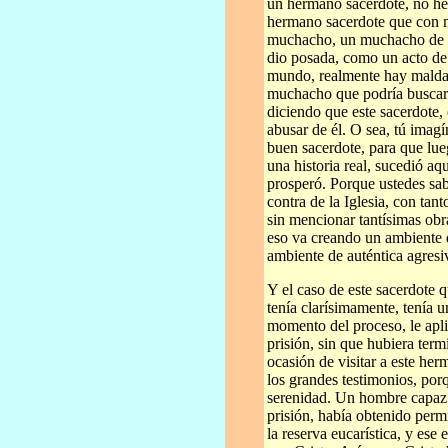
un hermano sacerdote, no he
hermano sacerdote que con 
muchacho, un muchacho de la 
dio posada, como un acto de
mundo, realmente hay maldad
muchacho que podría buscar 
diciendo que este sacerdote,
abusar de él. O sea, tú imagí
buen sacerdote, para que lu
una historia real, sucedió a
prosperó. Porque ustedes sa
contra de la Iglesia, con tan
sin mencionar tantísimas obra
eso va creando un ambiente 
ambiente de auténtica agresi
Y el caso de este sacerdote
tenía clarísimamente, tenía u
momento del proceso, le apli
prisión, sin que hubiera term
ocasión de visitar a este her
los grandes testimonios, por
serenidad. Un hombre capaz 
prisión, había obtenido perm
la reserva eucarística, y ese