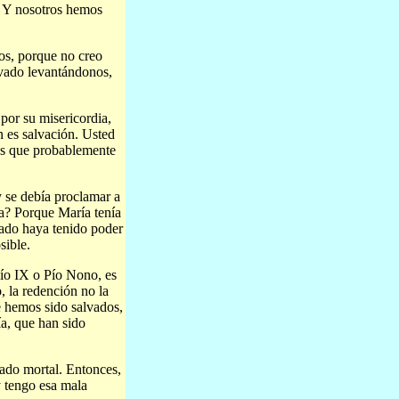
. Y nosotros hemos
os, porque no creo
lvado levantándonos,
 por su misericordia,
n es salvación. Usted
las que probablemente
 se debía proclamar a
a? Porque María tenía
cado haya tenido poder
sible.
Pío IX o Pío Nono, es
, la redención no la
 hemos sido salvados,
a, que han sido
ado mortal. Entonces,
y tengo esa mala