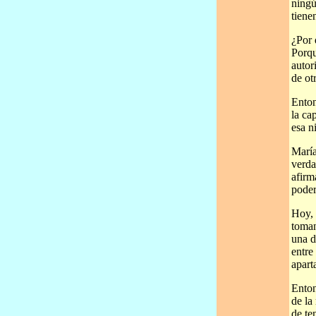
ningú
tiene
¿Por 
Porqu
autor
de ot
Enton
la ca
esa n
María
verda
afirm
poder
Hoy, 
toman
una d
entre
apart
Enton
de la
de te