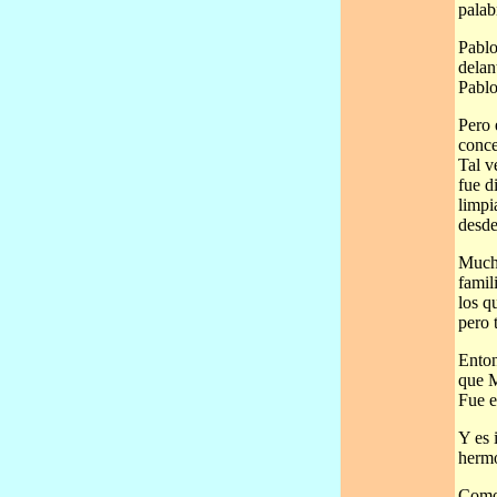
palab
Pablo
delan
Pablo
Pero 
conce
Tal v
fue d
limpi
desde
Mucho
famil
los q
pero 
Enton
que M
Fue e
Y es 
hermo
Como 