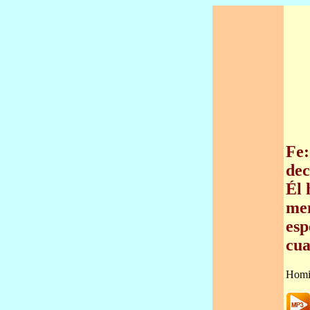
Fe:
dec
Él 
men
esp
cua
Homi