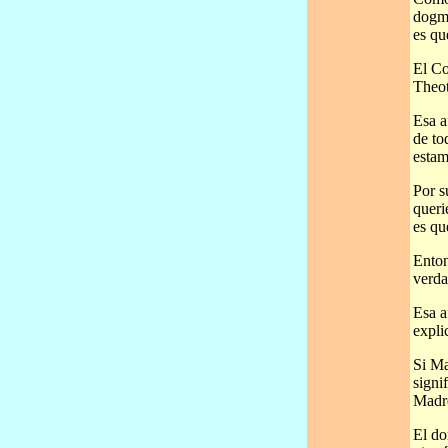
dogma
es qu
El Co
Theot
Esa a
de to
estam
Por s
queri
es qu
Enton
verda
Esa a
expli
Si Ma
signi
Madre
El do