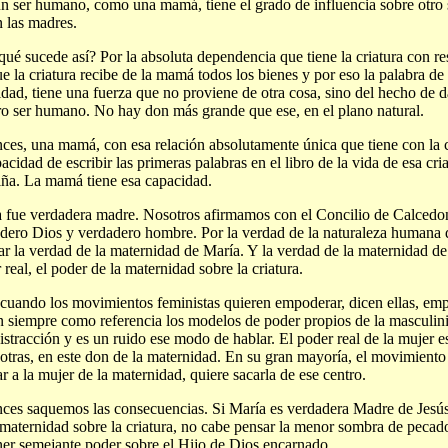
n ser humano, como una mamá, tiene el grado de influencia sobre otro
n las madres.
qué sucede así? Por la absoluta dependencia que tiene la criatura con r
e la criatura recibe de la mamá todos los bienes y por eso la palabra d
idad, tiene una fuerza que no proviene de otra cosa, sino del hecho de da
ro ser humano. No hay don más grande que ese, en el plano natural.
ces, una mamá, con esa relación absolutamente única que tiene con la c
pacidad de escribir las primeras palabras en el libro de la vida de esa cri
iña. La mamá tiene esa capacidad.
 fue verdadera madre. Nosotros afirmamos con el Concilio de Calcedon
dero Dios y verdadero hombre. Por la verdad de la naturaleza humana 
ar la verdad de la maternidad de María. Y la verdad de la maternidad d
 real, el poder de la maternidad sobre la criatura.
cuando los movimientos feministas quieren empoderar, dicen ellas, emp
 siempre como referencia los modelos de poder propios de la masculini
istracción y es un ruido ese modo de hablar. El poder real de la mujer es
 otras, en este don de la maternidad. En su gran mayoría, el movimiento
ar a la mujer de la maternidad, quiere sacarla de ese centro.
ces saquemos las consecuencias. Si María es verdadera Madre de Jesús,
 maternidad sobre la criatura, no cabe pensar la menor sombra de pecad
ner semejante poder sobre el Hijo de Dios encarnado.