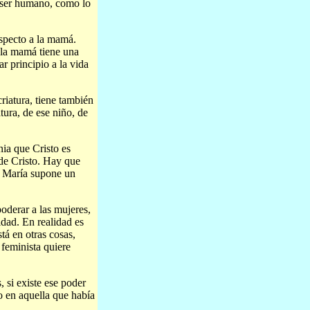
 ser humano, como lo
especto a la mamá.
e la mamá tiene una
r principio a la vida
riatura, tiene también
atura, de ese niño, de
ia que Cristo es
de Cristo. Hay que
e María supone un
oderar a las mujeres,
dad. En realidad es
tá en otras cosas,
 feminista quiere
 si existe ese poder
o en aquella que había