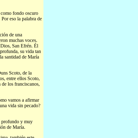
o como fondo oscuro
. Por eso la palabra de
ación de una
ieron muchas voces.
 Dios, San Efrén. Él
profunda, su vida tan
 la santidad de María
Duns Scoto, de la
s, entre ellos Scoto,
 de los franciscanos,
¿Cómo vamos a afirmar
 una vida sin pecado?
uy profundo y muy
ión de María.
sima, también este