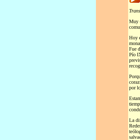
Trans
Muy e
comun
Hoy e
monas
Fue d
Pío I
previ
recog
Porqu
coraz
por l
Estam
tiemp
condu
La di
Reden
teólo
salva