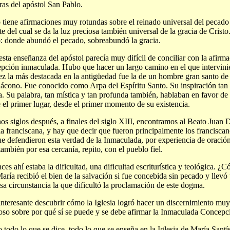
ras del apóstol San Pablo.
 tiene afirmaciones muy rotundas sobre el reinado universal del pecad
te del cual se da la luz preciosa también universal de la gracia de Cristo
: donde abundó el pecado, sobreabundó la gracia.
esta enseñanza del apóstol parecía muy difícil de conciliar con la afirm
pción inmaculada. Hubo que hacer un largo camino en el que intervin
ez la más destacada en la antigüedad fue la de un hombre gran santo de
iácono. Fue conocido como Arpa del Espíritu Santo. Su inspiración tan 
a. Su palabra, tan mística y tan profunda también, hablaban en favor de
 el primer lugar, desde el primer momento de su existencia.
s siglos después, a finales del siglo XIII, encontramos al Beato Juan 
ia franciscana, y hay que decir que fueron principalmente los franciscano
ue defendieron esta verdad de la Inmaculada, por experiencia de oración
también por esa cercanía, repito, con el pueblo fiel.
ces ahí estaba la dificultad, una dificultad escriturística y teológica. 
aría recibió el bien de la salvación si fue concebida sin pecado y llevó
sa circunstancia la que dificultó la proclamación de este dogma.
interesante descubrir cómo la Iglesia logró hacer un discernimiento m
so sobre por qué sí se puede y se debe afirmar la Inmaculada Concepc
todo lo que se dice, todo lo que se enseña en la Iglesia de María Santí