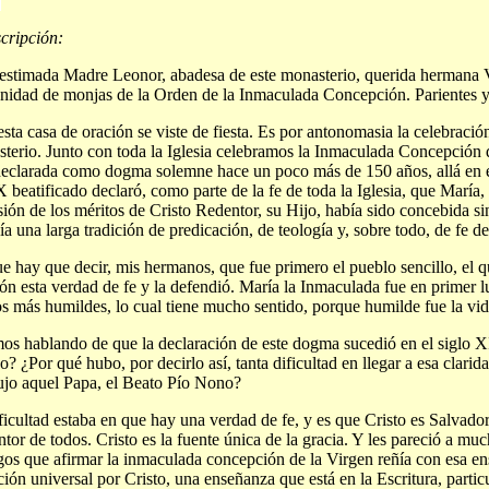
cripción:
stimada Madre Leonor, abadesa de este monasterio, querida hermana 
idad de monjas de la Orden de la Inmaculada Concepción. Parientes y
sta casa de oración se viste de fiesta. Es por antonomasia la celebració
terio. Junto con toda la Iglesia celebramos la Inmaculada Concepción 
eclarada como dogma solemne hace un poco más de 150 años, allá en 
X beatificado declaró, como parte de la fe de toda la Iglesia, que María,
sión de los méritos de Cristo Redentor, su Hijo, había sido concebida si
ía una larga tradición de predicación, de teología y, sobre todo, de fe de
e hay que decir, mis hermanos, que fue primero el pueblo sencillo, el q
ón esta verdad de fe y la defendió. María la Inmaculada fue en primer 
os más humildes, lo cual tiene mucho sentido, porque humilde fue la vi
os hablando de que la declaración de este dogma sucedió en el siglo X
o? ¿Por qué hubo, por decirlo así, tanta dificultad en llegar a esa clarid
jo aquel Papa, el Beato Pío Nono?
ficultad estaba en que hay una verdad de fe, y es que Cristo es Salvador
tor de todos. Cristo es la fuente única de la gracia. Y les pareció a mu
gos que afirmar la inmaculada concepción de la Virgen reñía con esa en
ción universal por Cristo, una enseñanza que está en la Escritura, partic