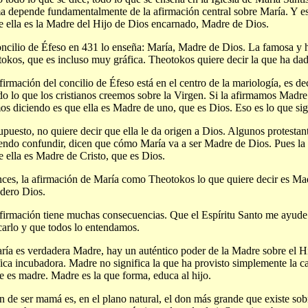
 depende fundamentalmente de la afirmación central sobre María. Y es
e ella es la Madre del Hijo de Dios encarnado, Madre de Dios.
ncilio de Éfeso en 431 lo enseña: María, Madre de Dios. La famosa y
okos, que es incluso muy gráfica. Theotokos quiere decir la que ha dad
firmación del concilio de Éfeso está en el centro de la mariología, es dec
do lo que los cristianos creemos sobre la Virgen. Si la afirmamos Madre
os diciendo es que ella es Madre de uno, que es Dios. Eso es lo que si
upuesto, no quiere decir que ella le da origen a Dios. Algunos protestan
endo confundir, dicen que cómo María va a ser Madre de Dios. Pues la r
e ella es Madre de Cristo, que es Dios.
ces, la afirmación de María como Theotokos lo que quiere decir es Ma
dero Dios.
firmación tiene muchas consecuencias. Que el Espíritu Santo me ayude 
carlo y que todos lo entendamos.
ría es verdadera Madre, hay un auténtico poder de la Madre sobre el H
fica incubadora. Madre no significa la que ha provisto simplemente la ca
 es madre. Madre es la que forma, educa al hijo.
n de ser mamá es, en el plano natural, el don más grande que existe sobr