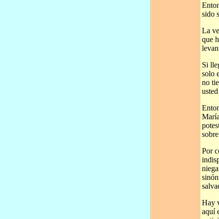
Enton
sido 
La ve
que h
levan
Si ll
solo 
no ti
usted
Enton
María
potes
sobre
Por c
indis
niega
sinón
salva
Hay v
aquí 