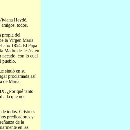
Viviana Haydé,
 amigos, todos.
n propia del
de la Virgen María.
el año 1854. El Papa
 la Madre de Jesús, en
n pecado, con lo cual
l pueblo.
ue sintió en su
lugar proclamada así
da de María.
IX. ¿Por qué tanto
ad a la que nos
 de todos. Cristo es
chos predicadores y
señanza de la
ularmente en las