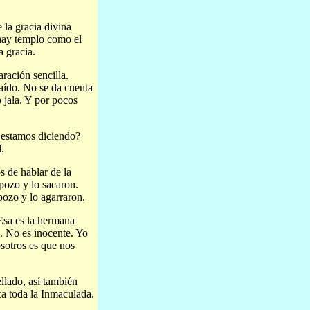
 la gracia divina
 hay templo como el
a gracia.
ración sencilla.
aído. No se da cuenta
 jala. Y por pocos
 estamos diciendo?
.
 de hablar de la
pozo y lo sacaron.
pozo y lo agarraron.
Esa es la hermana
e. No es inocente. Yo
sotros es que nos
llado, así también
ca toda la Inmaculada.