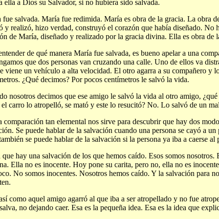
a ella a Dios su Salvador, si no hubiera sido salvada.
 fue salvada. María fue redimida. María es obra de la gracia. La obra de
ó y realizó, hizo verdad, construyó el corazón que había diseñado. No
ón de María, diseñado y realizado por la gracia divina. Ella es obra de l
entender de qué manera María fue salvada, es bueno apelar a una compa
gamos que dos personas van cruzando una calle. Uno de ellos va distr
e viene un vehículo a alta velocidad. El otro agarra a su compañero y lo
metros. ¿Qué decimos? Por pocos centímetros le salvó la vida.
o nosotros decimos que ese amigo le salvó la vida al otro amigo, ¿qué
el carro lo atropelló, se mató y este lo resucitó? No. Lo salvó de un mal
a comparación tan elemental nos sirve para descubrir que hay dos modos
ción. Se puede hablar de la salvación cuando una persona se cayó a un 
también se puede hablar de la salvación si la persona ya iba a caerse al 
 que hay una salvación de los que hemos caído. Esos somos nosotros. 
na. Ella no es inocente. Hoy pone su carita, pero no, ella no es inocent
co. No somos inocentes. Nosotros hemos caído. Y la salvación para no
ten.
así como aquel amigo agarró al que iba a ser atropellado y no fue atrope
salva, no dejando caer. Esa es la pequeña idea. Esa es la idea que expli