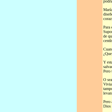
podrí
María
diseñ
coraz
Para 
Supon
de qu
centí
Cuand
¿Que 
Y est
salva
Pero 
O sea
Vivia
tampo
levan
Pero 
Dios 