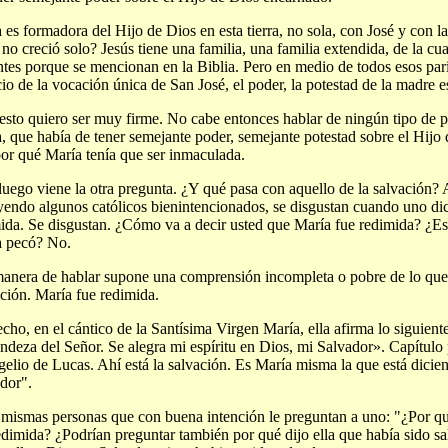
 es formadora del Hijo de Dios en esta tierra, no sola, con José y con la
 no creció solo? Jesús tiene una familia, una familia extendida, de la c
ntes porque se mencionan en la Biblia. Pero en medio de todos esos pari
cio de la vocación única de San José, el poder, la potestad de la madre e
esto quiero ser muy firme. No cabe entonces hablar de ningún tipo de 
, que había de tener semejante poder, semejante potestad sobre el Hijo
or qué María tenía que ser inmaculada.
luego viene la otra pregunta. ¿Y qué pasa con aquello de la salvación?
yendo algunos católicos bienintencionados, se disgustan cuando uno di
ida. Se disgustan. ¿Cómo va a decir usted que María fue redimida? ¿Es
a pecó? No.
anera de hablar supone una comprensión incompleta o pobre de lo que s
ción. María fue redimida.
cho, en el cántico de la Santísima Virgen María, ella afirma lo siguien
andeza del Señor. Se alegra mi espíritu en Dios, mi Salvador». Capítulo
elio de Lucas. Ahí está la salvación. Es María misma la que está dicie
dor".
 mismas personas que con buena intención le preguntan a uno: "¿Por qu
edimida? ¿Podrían preguntar también por qué dijo ella que había sido 