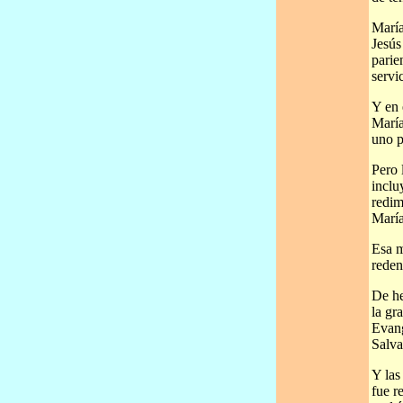
María
Jesús
parie
servi
Y en 
María
uno p
Pero 
inclu
redim
Marí
Esa m
reden
De he
la gr
Evang
Salva
Y las
fue r