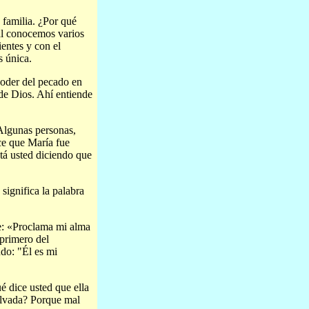
 familia. ¿Por qué
ual conocemos varios
entes y con el
s única.
poder del pecado en
 de Dios. Ahí entiende
 Algunas personas,
ce que María fue
tá usted diciendo que
ignifica la palabra
te: «Proclama mi alma
 primero del
ndo: "Él es mi
é dice usted que ella
salvada? Porque mal