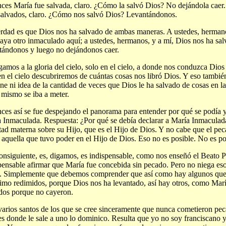
ces María fue salvada, claro. ¿Cómo la salvó Dios? No dejándola caer
salvados, claro. ¿Cómo nos salvó Dios? Levantándonos.
rdad es que Dios nos ha salvado de ambas maneras. A ustedes, herman
aya otro inmaculado aquí; a ustedes, hermanos, y a mí, Dios nos ha sa
tándonos y luego no dejándonos caer.
egamos a la gloria del cielo, solo en el cielo, a donde nos conduzca Dios
en el cielo descubriremos de cuántas cosas nos libró Dios. Y eso tambié
ene ni idea de la cantidad de veces que Dios le ha salvado de cosas en 
 mismo se iba a meter.
ces así se fue despejando el panorama para entender por qué se podía y
 Inmaculada. Respuesta: ¿Por qué se debía declarar a María Inmaculad
tad materna sobre su Hijo, que es el Hijo de Dios. Y no cabe que el pe
 aquella que tuvo poder en el Hijo de Dios. Eso no es posible. No es po
onsiguiente, es, digamos, es indispensable, como nos enseñó el Beato 
pensable afirmar que María fue concebida sin pecado. Pero no niega eso
. Simplemente que debemos comprender que así como hay algunos que
imo redimidos, porque Dios nos ha levantado, así hay otros, como Marí
dos porque no cayeron.
arios santos de los que se cree sinceramente que nunca cometieron pec
es donde le sale a uno lo dominico. Resulta que yo no soy franciscano 