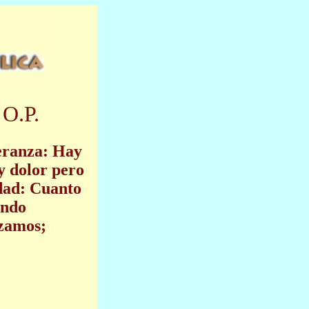
 O.P.
peranza: Hay
y dolor pero
dad: Cuanto
ando
izamos;