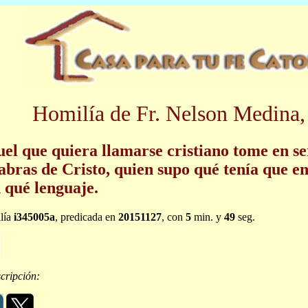
Homilía de Fr. Nelson Medina,
el que quiera llamarse cristiano tome en se
abras de Cristo, quien supo qué tenía que e
 qué lenguaje.
lía
i345005a
, predicada en
20151127
, con
5
min. y
49
seg.
cripción: