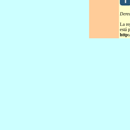
Dere
La re
está 
http: