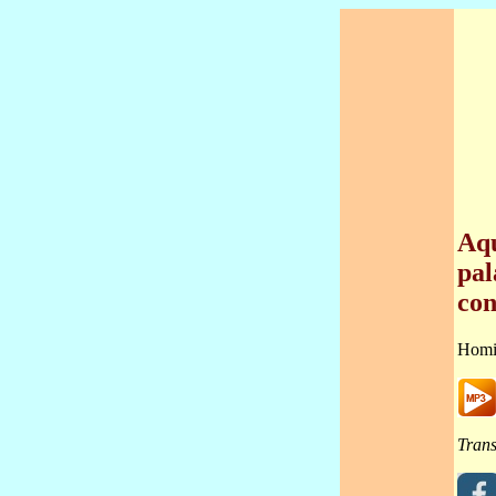
Aqu
pal
con
Homi
Trans