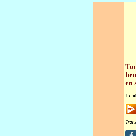
Tom
hem
en 
Homi
Trans