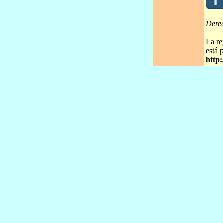
Dere
La re
está 
http: