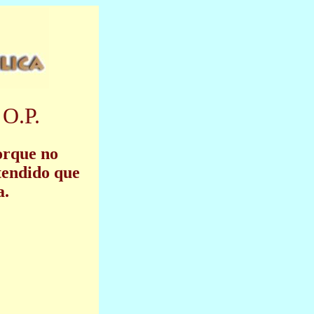
 O.P.
orque no
tendido que
a.