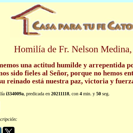
Homilía de Fr. Nelson Medina,
emos una actitud humilde y arrepentida p
os sido fieles al Señor, porque no hemos en
su reinado está nuestra paz, victoria y fuerz
lía
i334009a
, predicada en
20211118
, con
4
min. y
50
seg.
cripción: