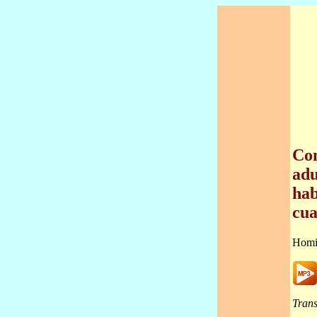
Con
adu
hab
cua
Homi
Trans