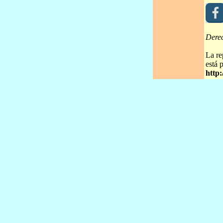
Dere
La re
está 
http: