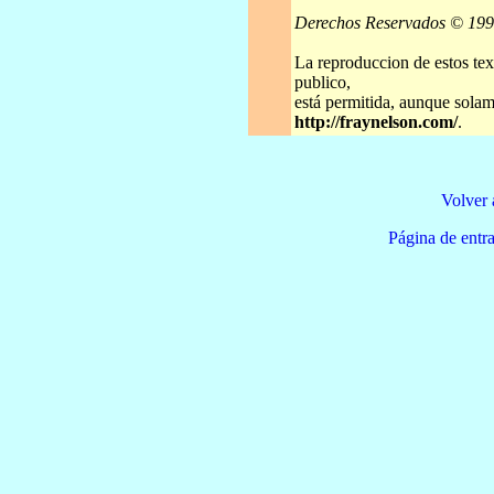
Derechos Reservados © 19
La reproduccion de estos tex
publico,
está permitida, aunque solame
http://fraynelson.com/
.
Volver 
Página de e