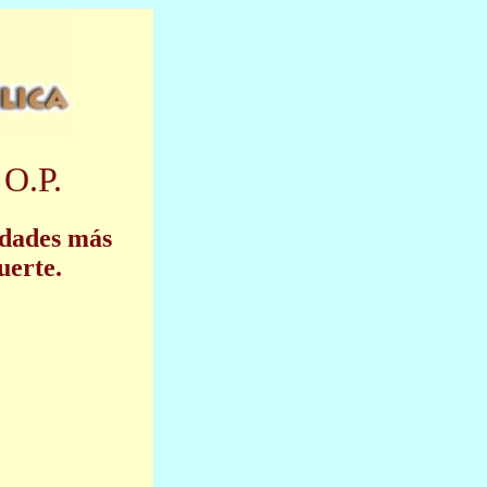
 O.P.
idades más
uerte.