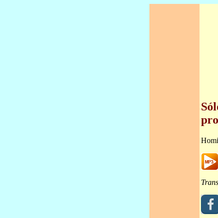
Sól
pro
Homi
Trans