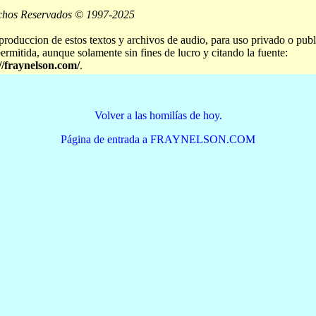
chos Reservados © 1997-2025
produccion de estos textos y archivos de audio, para uso privado o publ
permitida, aunque solamente sin fines de lucro y citando la fuente:
//fraynelson.com/
.
Volver a las homilías de hoy.
Página de entrada a FRAYNELSON.COM