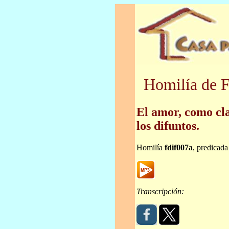
Homilía de F
El amor, como cla
los difuntos.
Homilía
fdif007a
, predicad
Transcripción: