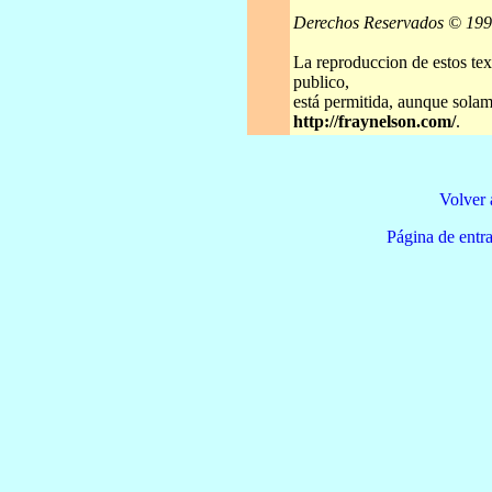
Derechos Reservados © 19
La reproduccion de estos tex
publico,
está permitida, aunque solame
http://fraynelson.com/
.
Volver 
Página de e