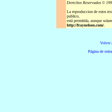
Derechos Reservados © 19
La reproduccion de estos tex
publico,
está permitida, aunque solame
http://fraynelson.com/
.
Volver 
Página de e