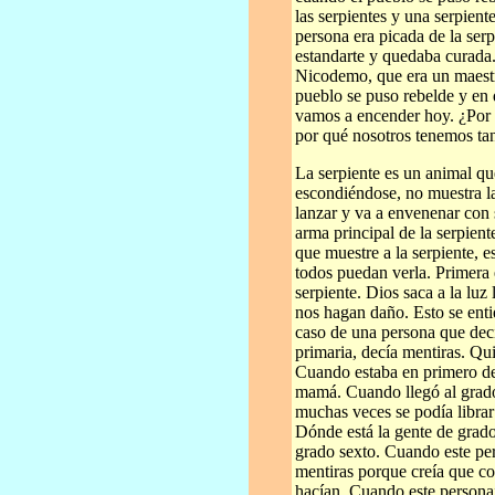
las serpientes y una serpien
persona era picada de la serp
estandarte y quedaba curada.
Nicodemo, que era un maestr
pueblo se puso rebelde y en 
vamos a encender hoy. ¿Por 
por qué nosotros tenemos tan
La serpiente es un animal qu
escondiéndose, no muestra la
lanzar y va a envenenar con 
arma principal de la serpien
que muestre a la serpiente, e
todos puedan verla. Primera
serpiente. Dios saca a la luz
nos hagan daño. Esto se ent
caso de una persona que dec
primaria, decía mentiras. Qu
Cuando estaba en primero de 
mamá. Cuando llegó al grado
muchas veces se podía librar
Dónde está la gente de grado
grado sexto. Cuando este per
mentiras porque creía que co
hacían. Cuando este personaj