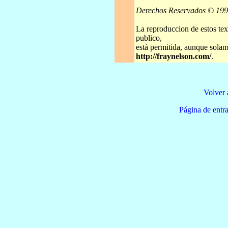
Derechos Reservados © 19
La reproduccion de estos tex
publico,
está permitida, aunque solame
http://fraynelson.com/
.
Volver 
Página de e