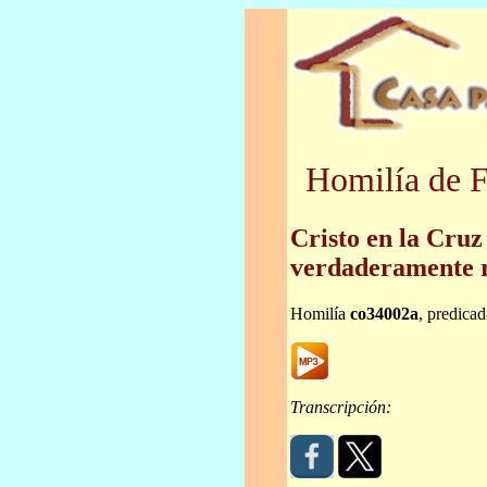
Homilía de F
Cristo en la Cruz 
verdaderamente r
Homilía
co34002a
, predica
Transcripción: