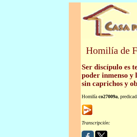
Homilía de F
Ser discípulo es t
poder inmenso y l
sin caprichos y ob
Homilía
co27009a
, predica
Transcripción: