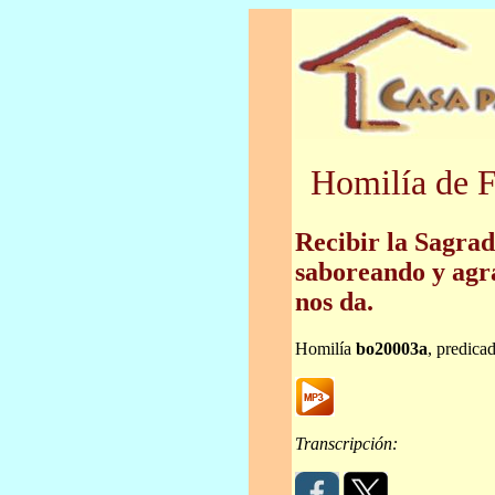
Homilía de F
Recibir la Sagra
saboreando y agr
nos da.
Homilía
bo20003a
, predica
Transcripción: