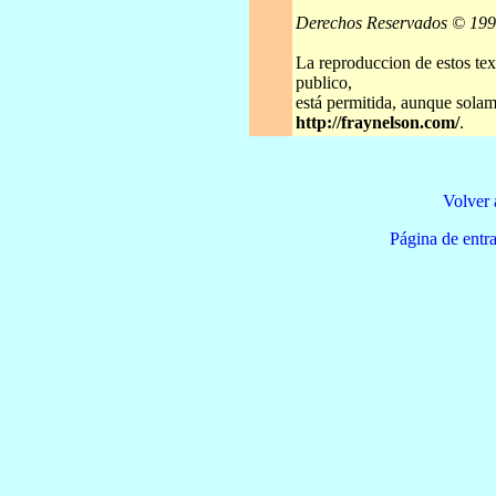
Derechos Reservados © 19
La reproduccion de estos tex
publico,
está permitida, aunque solame
http://fraynelson.com/
.
Volver 
Página de e