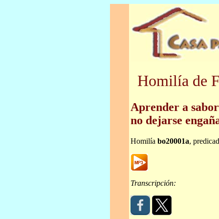
Homilía de F
Aprender a sabore
no dejarse engaña
Homilía
bo20001a
, predica
Transcripción: