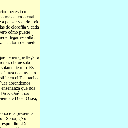
ción necesita un
no me acuerdo cuál
 a pensar viendo todo
las de clorofila y cada
¿Pero cómo puede
ede llegar eso allá?
llega su átomo y puede
ue tienen que llegar a
ios es el que sabe
o solamente mío. Esa
señanza nos invita o
isible en el Evangelio
. Pues aprendemos
ra enseñanza que nos
e Dios. Qué Dios
viene de Dios. O sea,
conoce la presencia
mo: -Señor, ¿No
 respondió: -De