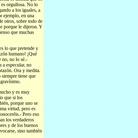
 es orgullosa. No lo
ando a los iguales, a
or ejemplo, en una
e otros, sobre todo de
ue porque le dijeron. Y
o pienso que muchas
 es lo que pretende y
orazón humano! ¡Qué
 no, no lo sé.-
 a especular, no
razón. Ora y medita.
o siempre tiene que
r gravísimo.
 mucho y es muy
do que si los
mbién, porque uno se
ima virtud, pero es
conoceréis.- Pero eso
can los verdaderos
dores y de los buenos
vocarse, sino también