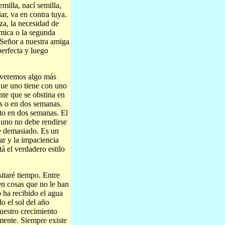
milla, nací semilla,
ar, va en contra tuya.
za, la necesidad de
mica o la segunda
 Señor a nuestra amiga
perfecta y luego
 veremos algo más
que uno tiene con uno
te que se obstina en
as o en dos semanas.
to en dos semanas. El
e uno no debe rendirse
se demasiado. Es un
ar y la impaciencia
á el verdadero estilo
itaré tiempo. Entre
uen cosas que no le han
 ha recibido el agua
o el sol del año
nuestro crecimiento
mente. Siempre existe