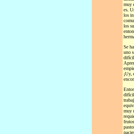
muy d
es. U
los i
comun
los s
enton
herma
Se ha
uno s
difíc
Apren
empie
¡Uy, 
encon
Enton
difíc
traba
equiv
muy n
requi
fruto
pasto
pacie