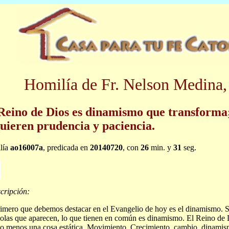
Homilía de Fr. Nelson Medina,
Reino de Dios es dinamismo que transforma;
uieren prudencia y paciencia.
lía
ao16007a
, predicada en
20140720
, con
26
min. y
31
seg.
cripción:
imero que debemos destacar en el Evangelio de hoy es el dinamismo. S
olas que aparecen, lo que tienen en común es dinamismo. El Reino de 
 menos una cosa estática. Movimiento. Crecimiento, cambio, dinamis