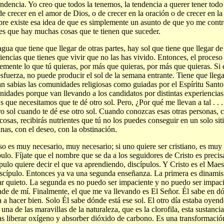
endencia. Yo creo que todos la tenemos, la tendencia a querer tener todo 
 de crecer en el amor de Dios, o de crecer en la oración o de crecer en la
re existe esa idea de que es simplemente un asunto de que yo me contr
es que hay muchas cosas que te tienen que suceder.
gua que tiene que llegar de otras partes, hay sol que tiene que llegar de
iencias que tienes que vivir que no las has vivido. Entonces, el proces
emente lo que tú quieras, por más que quieras, por más que quieras. Si e
esfuerza, no puede producir el sol de la semana entrante. Tiene que llega
an sabias las comunidades religiosas como guiadas por el Espíritu Santo.
idades porque van llevando a los candidatos por distintas experiencias.
Es que necesitamos que te dé otro sol. Pero, ¿Por qué me llevan a tal . .
ro sol cuando te dé ese otro sol. Cuando conozcas esas otras personas, 
 cosas, recibirás nutrientes que tú no los puedes conseguir en un solo si
anas, con el deseo, con la obstinación.
so es muy necesario, muy necesario; si uno quiere ser cristiano, es muy 
pulo. Fíjate que el nombre que se da a los seguidores de Cristo es preci
pulo quiere decir el que va aprendiendo, discípulos. Y Cristo es el Mae
iscípulo. Entonces ya va una segunda enseñanza. La primera es dinam
r quieto. La segunda es no puedo ser impaciente y no puedo ser impac
de de mí. Finalmente, el que me va llevando es El Señor. Él sabe en dó
 a hacer bien. Solo Él sabe dónde está ese sol. El otro día estaba oyen
 una de las maravillas de la naturaleza, que es la clorofila, esta sustanci
as liberar oxígeno y absorber dióxido de carbono. Es una transformaci