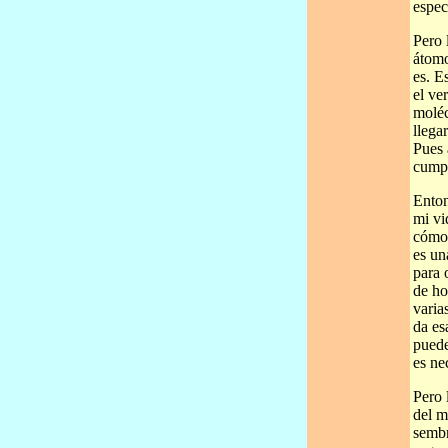
espec
Pero 
átomo
es. E
el ve
moléc
llega
Pues 
cumpl
Enton
mi vi
cómo 
es un
para 
de ho
varia
da es
puede
es ne
Pero 
del m
sembr