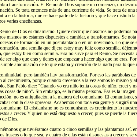
labra transformación. El Reino de Dios supone un comienzo, un desarrol
nación. Se trata entonces más de una corriente de vida. Se trata de una
ntra en la historia, que se hace parte de la historia y que hace distinta la
os varias enseñanzas.
 Reino de Dios es dinamismo. Quiere decir que nosotros no podemos part
ros mismos no estamos dispuestos a cambiar, a transformarnos. Se nota
rocesos de formación en un postulantado o en un noviciado. Lo que se 
formación, una semilla que dijera estoy muy feliz como semilla, déjenm
a, que estoy bien como semilla. Esa no sirve para el Reino, Se necesita
 de ser algo que eras y tienes que empezar a hacer algo que no eras. Po
 simple aniquilación de lo que estaba y creación de la nada para lo que n
ontinuidad, pero también hay transformación. Por eso las parábolas de
n al crecimiento, porque cuando crecemos a la vez somos lo mismo y a
lo, San Pablo dice: "Cuando yo era niño tenía cosas de niño, crecí y 
las cosas de niño". Sin embargo, es la misma persona. Esa es la imagen 
ucción, no es aniquilación a la manera del comunismo. El comunismo, si
cabar con la clase opresora. Acabemos con toda esa gente y surgirá un
 comunismo. El cristianismo no es comunismo, es crecimiento lo nuestro
estos a crecer. Y quien no está dispuesto a crecer, pues se pierde la fue
 de Dios.
némonos que tuviéramos cuatro o cinco semillas y las plantamos así, en 
os frascos o lo que sea, y cuatro de ellas están dispuestas a crecer y s