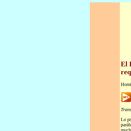
El 
req
Homi
Trans
Lo pr
paráb
mucho