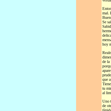
verda
Enton
mal. 
Bueno
Se sa
Sabid
hermo
delic
mensa
hoy n
Realm
dimen
de la
porqu
apare
prude
que a
Tiene
tu mi
al li
Uno t
de ot
tímid