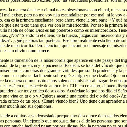
deras posesiones. Eso existe, pero, las verdaderas posesiones, son un 
ces, la manera de atacar el mal no es obsesionarse con el mal, ni es esc
El mal existe, pero no me voy ni a escandalizar por ese mal, ni le voy a
, esa es la primera enseñanza, pero ahora viene la otra parte. ¿Y qué 
be que este texto tiene que ver con la misericordia. Por eso la primera le
uría habla de cómo Dios es tan poderoso como es misericordioso. Tien
sas. ¿No? "Siendo tú el dueño de la fuerza, juzgas con misericordia y
adeza". ¡Qué palabras tan poéticas! Ese libro realmente está lleno de su
je de misericordia. Pero atención, que encontrar el mensaje de miserico
o es tan obvio como parece.
ente la dimensión de la misericordia que aparece en este pasaje del trigo
sión de la prudencia y la paciencia. Es decir, se trata del vínculo que t
 misericordia con otras dos grandes virtudes que son la prudencia y la p
e uno se equivoca fácilmente sobre qué es trigo y qué cizaña. Ojo con
ce la manera como nosotros nos solemos equivocar al juzgar de otras p
ncia está en una especie de autocrítica. El buen cristiano, el buen discíp
prender a ser muy crítico de sus ojos. Acuérdate lo que nos dijo el Señor
s una viga en tu ojo y ¿Quieres sacarle una motita del ojo del otro?- Apr
rada crítico de tus ojos. ¿Estaré viendo bien? Uno tiene que aprender a 
mitar muchísimo sus opiniones.
iende a equivocarse demasiado porque uno desconoce demasiados elem
ras personas. Un ejemplo que me gusta dar es el de las personas que so
as con mucha facilidad pasan por orgullosas. No, la persona no es orgull