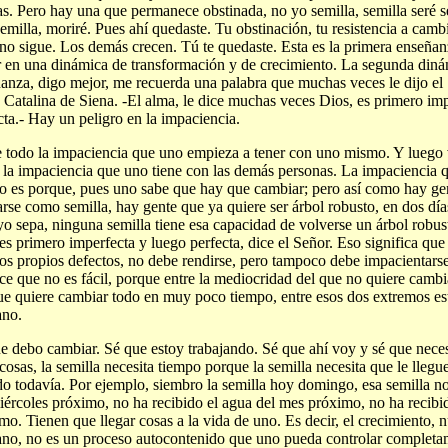
as. Pero hay una que permanece obstinada, no yo semilla, semilla seré se
semilla, moriré. Pues ahí quedaste. Tu obstinación, tu resistencia a cambi
ino sigue. Los demás crecen. Tú te quedaste. Esta es la primera enseñan
r en una dinámica de transformación y de crecimiento. La segunda diná
anza, digo mejor, me recuerda una palabra que muchas veces le dijo el
 Catalina de Siena. -El alma, le dice muchas veces Dios, es primero im
cta.- Hay un peligro en la impaciencia.
 todo la impaciencia que uno empieza a tener con uno mismo. Y luego
 la impaciencia que uno tiene con las demás personas. La impaciencia 
 es porque, pues uno sabe que hay que cambiar; pero así como hay gen
rse como semilla, hay gente que ya quiere ser árbol robusto, en dos dí
o sepa, ninguna semilla tiene esa capacidad de volverse un árbol robus
es primero imperfecta y luego perfecta, dice el Señor. Eso significa qu
los propios defectos, no debe rendirse, pero tampoco debe impacientar
ce que no es fácil, porque entre la mediocridad del que no quiere cambi
ue quiere cambiar todo en muy poco tiempo, entre esos dos extremos est
ano.
e debo cambiar. Sé que estoy trabajando. Sé que ahí voy y sé que neces
 cosas, la semilla necesita tiempo porque la semilla necesita que le lleg
do todavía. Por ejemplo, siembro la semilla hoy domingo, esa semilla no
iércoles próximo, no ha recibido el agua del mes próximo, no ha recibid
mo. Tienen que llegar cosas a la vida de uno. Es decir, el crecimiento, 
iano, no es un proceso autocontenido que uno pueda controlar completa