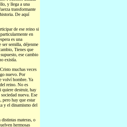
lo, y llega a una
 fuerza transformante
 historia. De aquí
icipar de ese reino si
 particularmente en
espera es una
e ser semilla, déjenme
 cambio, Tienes que
r supuesto, ese cambio
o existía.
 Cristo muchas veces
lgo nuevo. Por
me volví hombre. Ya
del reino. No es
 quiere destruir, hay
a sociedad nueva. Ese
, pero hay que estar
rza y el dinamismo del
distintas materas, o
e vuelven hermosas