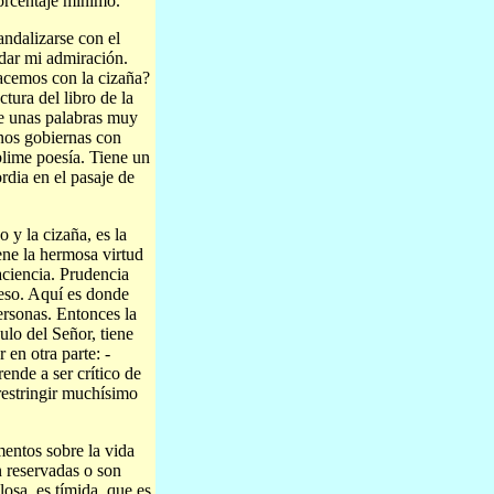
porcentaje mínimo.
andalizarse con el
 dar mi admiración.
hacemos con la cizaña?
ctura del libro de la
e unas palabras muy
 nos gobiernas con
blime poesía. Tiene un
rdia en el pasaje de
 y la cizaña, es la
iene la hermosa virtud
aciencia. Prudencia
 eso. Aquí es donde
ersonas. Entonces la
ulo del Señor, tiene
 en otra parte: -
ende a ser crítico de
restringir muchísimo
entos sobre la vida
n reservadas o son
osa, es tímida, que es