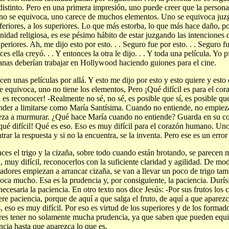
istinto. Pero en una primera impresión, uno puede creer que la persona
no se equivoca, uno carece de muchos elementos. Uno se equivoca juzg
nferiores, a los superiores. Lo que más estorba, lo que más hace daño, p
idad religiosa, es ese pésimo hábito de estar juzgando las intenciones d
uperiores. Ah, me dijo esto por esto. . . Seguro fue por esto. . . Seguro f
ces ella creyó. . . Y entonces la otra le dijo. . . Y toda una película. Y
nas deberían trabajar en Hollywood haciendo guiones para el cine.
cen unas películas por allá. Y esto me dijo por esto y esto quiere y esto
e equivoca, uno no tiene los elementos, Pero ¡Qué difícil es para el c
il es reconocer! -Realmente no sé, no sé, es posible que sí, es posible que
der a limitarse como María Santísima. Cuando no entiende, no empieza
za a murmurar. ¿Qué hace María cuando no entiende? Guarda en su co
qué difícil! Qué es eso. Eso es muy difícil para el corazón humano. Un
trar la respuesta y si no la encuentra, se la inventa. Pero ese es un erro
ces el trigo y la cizaña, sobre todo cuando están brotando, se parecen
il, muy difícil, reconocerlos con la suficiente claridad y agilidad. De mo
jadores empiezan a arrancar cizaña, se van a llevar un poco de trigo ta
oca mucho. Esa es la prudencia y, por consiguiente, la paciencia. Durís
ecesaria la paciencia. En otro texto nos dice Jesús: -Por sus frutos los 
ere paciencia, porque de aquí a que salga el fruto, de aquí a que aparez
s, eso es muy difícil. Por eso es virtud de los superiores y de los forma
res tener no solamente mucha prudencia, ya que saben que pueden equi
ncia hasta que aparezca lo que es.