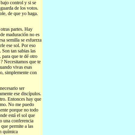
bajo control y si se
 guarda de los votos.
ole, de que yo haga.
 otras partes. Hay
o de maduración no es
sa semilla se esfuerza
rle ese sol. Por eso
 Son tan sabias las
 para que te dé otro
 . ? Necesitamos que te
cuando vivas esas
tio, simplemente con
necesario ser
samente ese discípulos.
stro. Entonces hay que
ismo. No me puedo
iente porque no todo
nde está el sol que
do una conferencia
a que permite a las
ón química