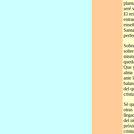
plant
seré 
El re
entra
enseñ
Santa
perfe
Sobre
sobre
mismo
queda
Que y
alma 
ante 
balan
del q
cristi
Sé qu
otras
llega
del m
próxi
crist