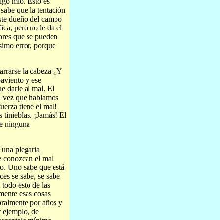
igo mío. Esto es
sabe que la tentación
este dueño del campo
ica, pero no le da el
rores que se pueden
ísimo error, porque
garrarse la cabeza ¿Y
aviento y ese
e darle al mal. El
da vez que hablamos
uerza tiene el mal!
 tinieblas. ¡Jamás! El
de ninguna
 una plegaria
ue conozcan el mal
lo. Uno sabe que está
ces se sabe, se sabe
todo esto de las
amente esas cosas
oralmente por años y
r ejemplo, de