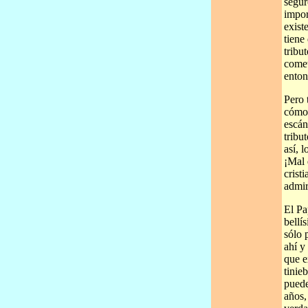
segur
impor
exist
tiene
tribu
comet
enton
Pero 
cómo 
escán
tribu
así, 
¡Mal 
crist
admir
El Pa
bellí
sólo 
ahí y
que e
tinie
puede
años,