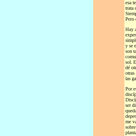
esa t
trata
Siemp
Pero 
Hay a
exper
simpl
y se 
son t
comun
sol. 
dé ot
otras
las g
Por e
discí
Discí
ser d
queda
depen
me va
sobre
plant