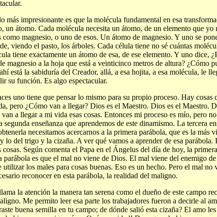
tacular.
lo más impresionante es que la molécula fundamental en esa transforma
, un átomo. Cada molécula necesita un átomo, de un elemento que yo 
s como magnesio, o uno de esos. Un átomo de magnesio. Y uno se pone
rde, viendo el pasto, los árboles. Cada célula tiene no sé cuántas molécu
ula tiene exactamente un átomo de esa, de ese elemento. Y uno dice, 
rle magnesio a la hoja que está a veinticinco metros de altura? ¿Cómo pu
ahí está la sabiduría del Creador, allá, a esa hojita, a esa molécula, le 
ir su función. Es algo espectacular.
ces uno tiene que pensar lo mismo para su propio proceso. Hay cosas q
da, pero ¿Cómo van a llegar? Dios es el Maestro. Dios es el Maestro. D
van a llegar a mi vida esas cosas. Entonces mi proceso es mío, pero n
a segunda enseñanza que aprendemos de este dinamismo. La tercera en
obtenerla necesitamos acercarnos a la primera parábola, que es la más v
y lo del trigo y la cizaña. A ver qué vamos a aprender de esa parábola
s cosas. Según comenta el Papa en el Ángelus del día de hoy, la prime
a parábola es que el mal no viene de Dios. El mal viene del enemigo d
 utilizar los males para cosas buenas. Eso es un hecho. Pero el mal no 
cesario reconocer en esta parábola, la realidad del maligno.
llama la atención la manera tan serena como el dueño de este campo re
aligno. Me permito leer esa parte los trabajadores fueron a decirle al a
aste buena semilla en tu campo; de dónde salió esta cizaña? El amo les