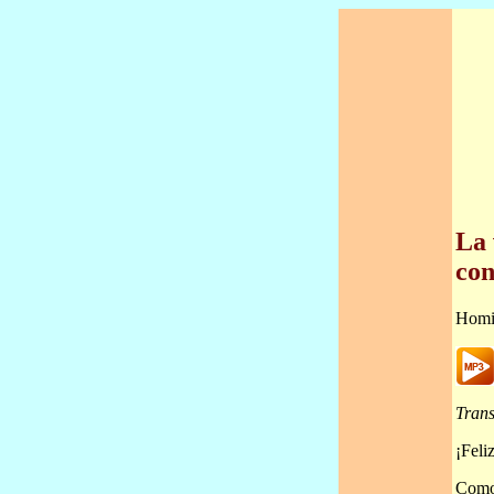
La 
con
Homi
Trans
¡Feli
Como 