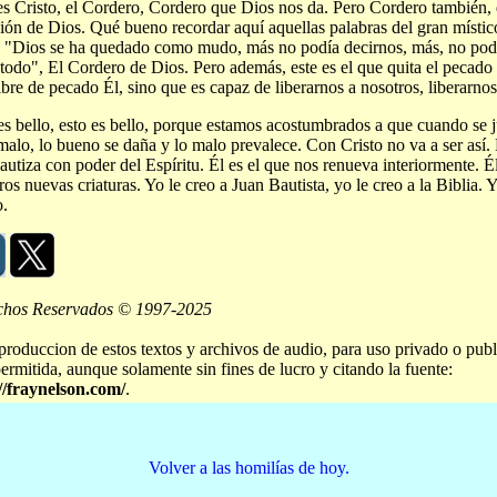
es Cristo, el Cordero, Cordero que Dios nos da. Pero Cordero también, 
ión de Dios. Qué bueno recordar aquí aquellas palabras del gran místic
 "Dios se ha quedado como mudo, más no podía decirnos, más, no podí
todo", El Cordero de Dios. Pero además, este es el que quita el pecad
libre de pecado Él, sino que es capaz de liberarnos a nosotros, liberarno
es bello, esto es bello, porque estamos acostumbrados a que cuando se 
malo, lo bueno se daña y lo malo prevalece. Con Cristo no va a ser así.
autiza con poder del Espíritu. Él es el que nos renueva interiormente. É
ros nuevas criaturas. Yo le creo a Juan Bautista, yo le creo a la Biblia. 
o.
chos Reservados © 1997-2025
produccion de estos textos y archivos de audio, para uso privado o publ
permitida, aunque solamente sin fines de lucro y citando la fuente:
//fraynelson.com/
.
Volver a las homilías de hoy.