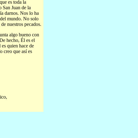
que es toda la
o San Juan de la
a darnos. Nos lo ha
o del mundo. No solo
s de nuestros pecados.
junta algo bueno con
 De hecho, Él es el
l es quien hace de
Yo creo que así es
ico,