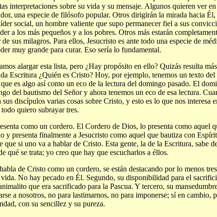
ntas interpretaciones sobre su vida y su mensaje. Algunos quieren ver e
dor, una especie de filósofo popular. Otros dirigirán la mirada hacia Él
líder social, un hombre valiente que supo permanecer fiel a sus convic
der a los más pequeños y a los pobres. Otros más estarán completament
 de sus milagros. Para ellos, Jesucristo es ante todo una especie de méd
der muy grande para curar. Eso sería lo fundamental.
amos alargar esta lista, pero ¿Hay propósito en ello? Quizás resulta más 
da Escritura ¿Quién es Cristo? Hoy, por ejemplo, tenemos un texto de
 que es algo así como un eco de la lectura del domingo pasado. El dom
go del bautismo del Señor y ahora tenemos un eco de esa lectura. Cuan
a sus discípulos varias cosas sobre Cristo, y esto es lo que nos interesa
 todo quiero subrayar tres.
esenta como un cordero. El Cordero de Dios, lo presenta como aquel qu
 y presenta finalmente a Jesucristo como aquel que bautiza con Espíri
e que si uno va a hablar de Cristo. Esta gente, la de la Escritura, sabe 
de qué se trata; yo creo que hay que escucharlos a éllos.
 habla de Cristo como un cordero, se están destacando por lo menos tres
 vida. No hay pecado en Él. Segundo, su disponibilidad para el sacrific
 animalito que era sacrificado para la Pascua. Y tercero, su mansedumbr
arse a nosotros, no para lastimarnos, no para imponerse; sí en cambio, 
ndad, con su sencillez y su pureza.