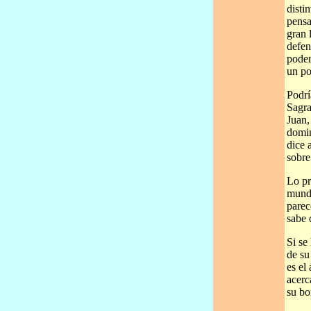
disti
pensa
gran 
defen
poder
un po
Podrí
Sagra
Juan,
domin
dice 
sobre
Lo pr
mundo
parec
sabe 
Si se
de su
es el
acerc
su bo