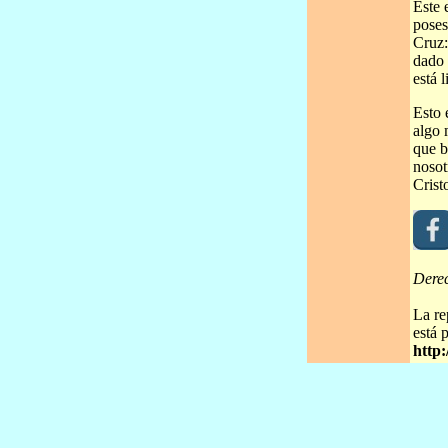
Este 
poses
Cruz:
dado 
está 
Esto 
algo 
que b
nosot
Crist
Dere
La re
está 
http: