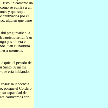
n Cristo únicamente un
, como se admira a un
ciones y que supo
e cautivados por el
ico, alguien que tiene
útil preguntarle a la
l Evangelio según San
ingo pasado era el
do Juan el Bautista
 en este momento,
e quita el pecado del
tu Santo. A mí me
de qué está hablando,
 cosas: la inocencia
io; porque el Cordero
e, su capacidad de
para cautivarnos con