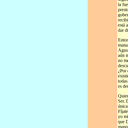
la fu
prest
gober
recib
está 
dar d
Enton
manan
Agust
aún m
no me
descu
¿Por 
exist
todas
es de
Quier
Ser. 
única
Fíjat
yo mi
que D
manos