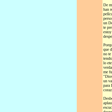
De mu
han r
pelíc
perso
un Do
te pr
estoy
despe
Porqu
que d
no te
tendr
lo et
verda
me fu
"Dios
un va
para 
coraz
Desbo
aplau
escuc
despe