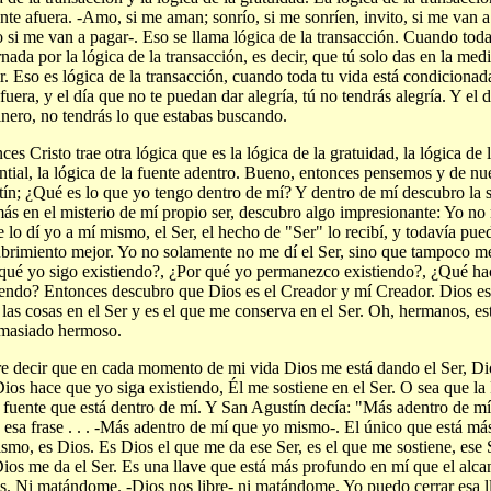
ente afuera. -Amo, si me aman; sonrío, si me sonríen, invito, si me van a
o si me van a pagar-. Eso se llama lógica de la transacción. Cuando toda
nada por la lógica de la transacción, es decir, que tú solo das en la med
ir. Eso es lógica de la transacción, cuando toda tu vida está condicionad
afuera, y el día que no te puedan dar alegría, tú no tendrás alegría. Y el
inero, no tendrás lo que estabas buscando.
ces Cristo trae otra lógica que es la lógica de la gratuidad, la lógica de l
tial, la lógica de la fuente adentro. Bueno, entonces pensemos y de n
ín; ¿Qué es lo que yo tengo dentro de mí? Y dentro de mí descubro la s
ás en el misterio de mí propio ser, descubro algo impresionante: Yo no 
 lo dí yo a mí mismo, el Ser, el hecho de "Ser" lo recibí, y todavía pue
brimiento mejor. Yo no solamente no me dí el Ser, sino que tampoco me
qué yo sigo existiendo?, ¿Por qué yo permanezco existiendo?, ¿Qué ha
iendo? Entonces descubro que Dios es el Creador y mí Creador. Dios es
 las cosas en el Ser y es el que me conserva en el Ser. Oh, hermanos, e
masiado hermoso.
e decir que en cada momento de mi vida Dios me está dando el Ser, Di
Dios hace que yo siga existiendo, Él me sostiene en el Ser. O sea que la 
 fuente que está dentro de mí. Y San Agustín decía: "Más adentro de m
e esa frase . . . -Más adentro de mí que yo mismo-. El único que está m
smo, es Dios. Es Dios el que me da ese Ser, es el que me sostiene, ese S
ios me da el Ser. Es una llave que está más profundo en mí que el alca
. Ni matándome. -Dios nos libre- ni matándome. Yo puedo cerrar esa ll