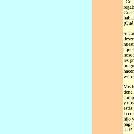
"Cris
regal
Crist
habla
¡Qué 
Si co
deseo
nuest
aquel
nosot
les p
pregu
hacem
with 
Mís h
tiene
compa
y nos
estás
la co
hijo 
paga 
sed?