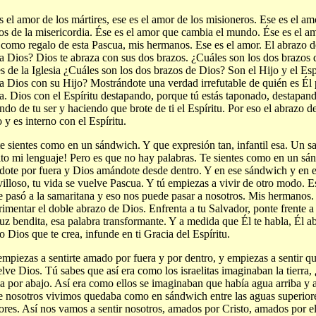
s el amor de los mártires, ese es el amor de los misioneros. Ese es el am
gos de la misericordia. Ése es el amor que cambia el mundo. Ése es el 
 como regalo de esta Pascua, mis hermanos. Ese es el amor. El abrazo 
a Dios? Dios te abraza con sus dos brazos. ¿Cuáles son los dos brazos
s de la Iglesia ¿Cuáles son los dos brazos de Dios? Son el Hijo y el Es
a Dios con su Hijo? Mostrándote una verdad irrefutable de quién es Él 
a. Dios con el Espíritu destapando, porque tú estás taponado, destapand
ndo de tu ser y haciendo que brote de ti el Espíritu. Por eso el abrazo 
o y es interno con el Espíritu.
te sientes como en un sándwich. Y que expresión tan, infantil esa. Un 
to mi lenguaje! Pero es que no hay palabras. Te sientes como en un s
ote por fuera y Dios amándote desde dentro. Y en ese sándwich y en 
illoso, tu vida se vuelve Pascua. Y tú empiezas a vivir de otro modo. Esa
e pasó a la samaritana y eso nos puede pasar a nosotros. Mis hermanos.
imentar el doble abrazo de Dios. Enfrenta a tu Salvador, ponte frente a
uz bendita, esa palabra transformante. Y a medida que Él te habla, Él abr
 Dios que te crea, infunde en ti Gracia del Espíritu.
empiezas a sentirte amado por fuera y por dentro, y empiezas a sentir qu
lve Dios. Tú sabes que así era como los israelitas imaginaban la tierra
a por abajo. Así era como ellos se imaginaban que había agua arriba y ab
 nosotros vivimos quedaba como en sándwich entre las aguas superiore
iores. Así nos vamos a sentir nosotros, amados por Cristo, amados por el