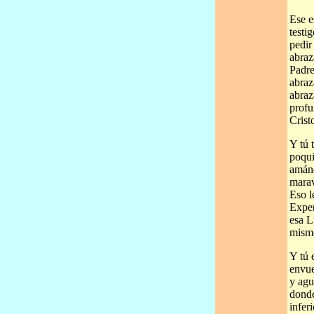
Ese e
testi
pedir
abraz
Padre
abraz
abraz
profu
Crist
Y tú 
poqui
amánd
marav
Eso l
Exper
esa L
mismo
Y tú 
envue
y agu
donde
infer