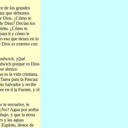
or de los grandes
amor que debemos
de Dios. ¿Cómo te
 de Dios? Decían los
píritu. ¿Cómo te
para ti y cómo te
o eso que tienes en lo
de Dios es externo con
sandwich. ¡Qué
ándwich porque es Dios
ese abrazo
 es la vida cristiana.
 Tarea para la Pascua:
 tu Salvador y recibe
e en ti la Fuente, y el
e te envuelve, te
, ¿No? Agua por arriba
ajo, y que la tierra
s y las aguas
 Espíritu, llenos de