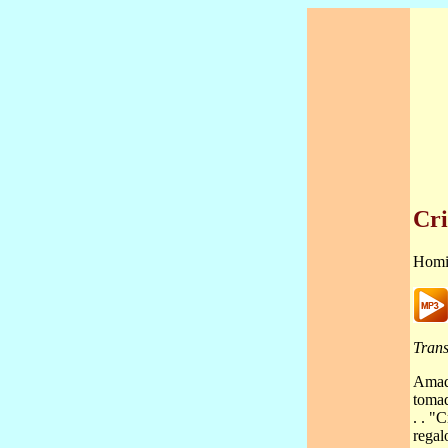
Cri
Homi
Trans
Amado
tomad
. . "
regal