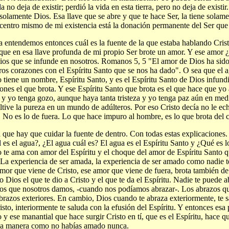
a no deja de existir; perdió la vida en esta tierra, pero no deja de existir
 solamente Dios. Esa llave que se abre y que te hace Ser, la tiene solam
 centro mismo de mi existencia está la donación permanente del Ser qu
 entendemos entonces cuál es la fuente de la que estaba hablando Cristo
que en esa llave profunda de mi propio Ser brote un amor. Y ese amor 
os que se infunde en nosotros. Romanos 5, 5 "El amor de Dios ha sid
ros corazones con el Espíritu Santo que se nos ha dado". O sea que el 
o tiene un nombre, Espíritu Santo, y es el Espíritu Santo de Dios infund
ones el que brota. Y ese Espíritu Santo que brota es el que hace que y
y yo tenga gozo, aunque haya tanta tristeza y yo tenga paz aún en med
ltive la pureza en un mundo de adúlteros. Por eso Cristo decía no le ech
. No es lo de fuera. Lo que hace impuro al hombre, es lo que brota del 
 que hay que cuidar la fuente de dentro. Con todas estas explicaciones
 es el agua?, ¿El agua cuál es? El agua es el Espíritu Santo y ¿Qué es 
o te ama con amor del Espíritu y el choque del amor de Espíritu Santo qu
 La experiencia de ser amada, la experiencia de ser amado como nadie 
mor que viene de Cristo, ese amor que viene de fuera, brota también de 
 Dios el que te dio a Cristo y el que te da el Espíritu. Nadie te puede a
os que nosotros damos, -cuando nos podíamos abrazar-. Los abrazos q
brazos exteriores. En cambio, Dios cuando te abraza exteriormente, te s
isto, interiormente te saluda con la efusión del Espíritu. Y entonces es
o y ese manantial que hace surgir Cristo en tí, que es el Espíritu, hace 
a manera como no habías amado nunca.