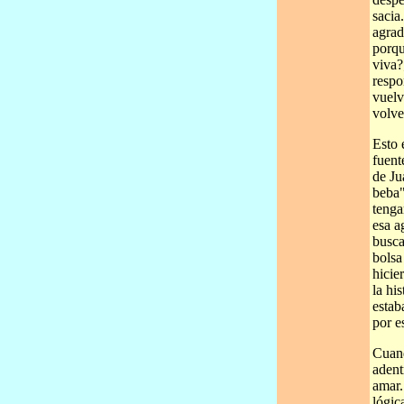
sacia
agrad
porqu
viva?
respo
vuelv
volve
Esto 
fuent
de Ju
beba"
tenga
esa a
buscar
bolsa
hicie
la hi
estab
por e
Cuand
adent
amar.
lógic