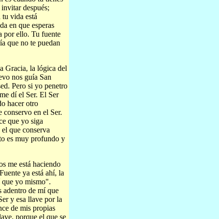
 invitar después;
 tu vida está
ida en que esperas
a por ello. Tu fuente
 día que no te puedan
a Gracia, la lógica del
uevo nos guía San
ed. Pero si yo penetro
me dí el Ser. El Ser
do hacer otro
 conservo en el Ser.
ce que yo siga
 el que conserva
sto es muy profundo y
os me está haciendo
Fuente ya está ahí, la
í que yo mismo".
ás adentro de mí que
er y esa llave por la
nce de mis propias
ave, porque el que se