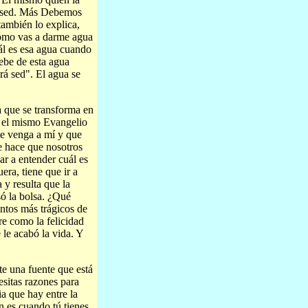
la sed. Más Debemos
también lo explica,
Cómo vas a darme agua
ál es esa agua cuando
bebe de esta agua
rá sed". El agua se
a que se transforma en
n el mismo Evangelio
ue venga a mí y que
e hace que nosotros
ar a entender cuál es
era, tiene que ir a
a y resulta que la
ó la bolsa. ¿Qué
ntos más trágicos de
re como la felicidad
 le acabó la vida. Y
te una fuente que está
esitas razones para
a que hay entre la
ón es cuando tú tienes