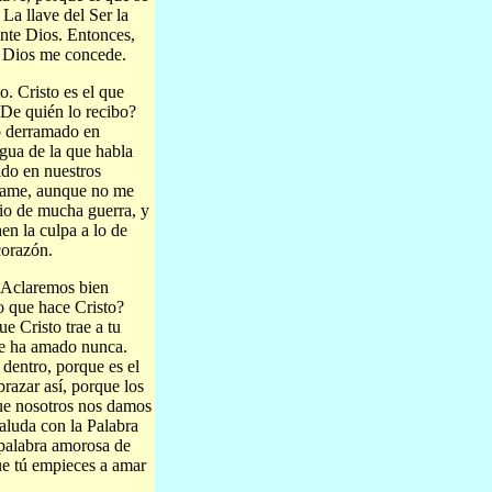
. La llave del Ser la
ente Dios. Entonces,
e Dios me concede.
. Cristo es el que
¿De quién lo recibo?
o derramado en
agua de la que habla
ido en nuestros
o ame, aunque no me
io de mucha guerra, y
en la culpa a lo de
corazón.
. Aclaremos bien
lo que hace Cristo?
e Cristo trae a tu
te ha amado nunca.
dentro, porque es el
brazar así, porque los
ue nosotros nos damos
aluda con la Palabra
a palabra amorosa de
que tú empieces a amar