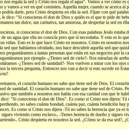
to nos regala la sed y Cristo nos regala el agua". Vamos a ver cómo es 
os y vamos a ver en qué consisten. Aquella mujer, cuando se acerca al 
o podría darle, pero Cristo despierta en ella la sed. Fíjate con qué palabr
, le dice: "Si conocieras el don de Dios y quién es el que te pide de beber
manera tan dulce, tan caritativa, tan amorosa, de despertar la sed en élla
nocieras, si conocieras el don de Dios. Con esas palabras Jesús estaba d
 de un agua que ella no conocía pero que sí necesitaba. Y esto es lo qu
ras vidas. Esto es lo que hace Cristo en nosotros. Cristo en nosotros no
la sed que habíamos olvidado, nos hace descubrir aquella sed que quiz
ros preguntáramos a tantas personas que están en sus negocios por la cal
reguntáramos por ejemplo -¿Tienes sed de cielo?- Nos mirarían de arriba
ntáramos -¿Tienes sed de santidad?- Nos vuelven a mirar con los ojos m
os la tercera pregunta, Entonces nos van a decir si esto sucede en Est
you?
ermanos, el corazón humano no sabe que tiene sed de Dios. El coraz
 sed de santidad. El corazón humano no sabe que tiene sed de Cristo. Pe
sivo que también a nosotros nos habla con esa caridad con que le habl
 dice: "Si conocieras el don de Dios". Es como si Cristo nos dijera: Tú 
 perdiendo, no sabes cuánta bondad, cuánta paz, cuánta bendición hay par
noces. Es como si Cristo nos dijera -Tú no sabes la herencia que ya es t
y sigues viviendo como esclavo-, -Tienes herencia de dueño y sigues v
arriendo-. Cristo despierta en nosotros la sed. ¿Cómo se da esa sed?, ¿