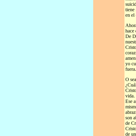
suicid
tiene
en el
Ahora
hace 
De Di
nuest
Crist
coraz
amen 
yo cu
fuera
O sea
¿Cuál
Crist
vida.
Ese a
mismo
abraz
son a
de Cr
Crist
de un