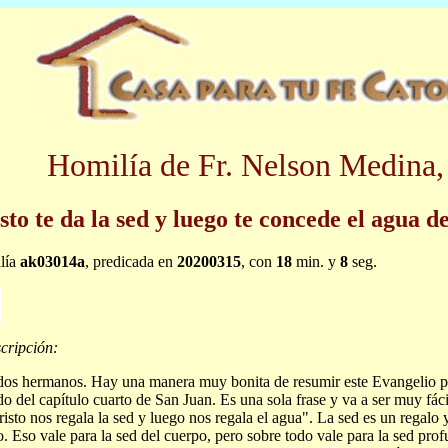
Homilía de Fr. Nelson Medina,
sto te da la sed y luego te concede el agua d
lía
ak03014a
, predicada en
20200315
, con
18
min. y
8
seg.
cripción:
s hermanos. Hay una manera muy bonita de resumir este Evangelio pr
o del capítulo cuarto de San Juan. Es una sola frase y va a ser muy fácil
Cristo nos regala la sed y luego nos regala el agua". La sed es un regalo 
o. Eso vale para la sed del cuerpo, pero sobre todo vale para la sed pro