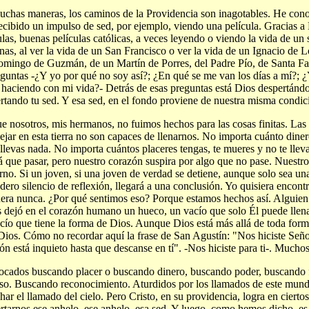
chas maneras, los caminos de la Providencia son inagotables. He con
ecibido un impulso de sed, por ejemplo, viendo una película. Gracias a
ulas, buenas películas católicas, a veces leyendo o viendo la vida de u
nas, al ver la vida de un San Francisco o ver la vida de un Ignacio de L
mingo de Guzmán, de un Martín de Porres, del Padre Pío, de Santa Fau
eguntas -¿Y yo por qué no soy así?; ¿En qué se me van los días a mí?; 
 haciendo con mi vida?- Detrás de esas preguntas está Dios despertándo
rtando tu sed. Y esa sed, en el fondo proviene de nuestra misma condici
e nosotros, mis hermanos, no fuimos hechos para las cosas finitas. La
ejar en esta tierra no son capaces de llenarnos. No importa cuánto diner
 llevas nada. No importa cuántos placeres tengas, te mueres y no te lle
á que pasar, pero nuestro corazón suspira por algo que no pase. Nuestro
erno. Si un joven, si una joven de verdad se detiene, aunque solo sea u
dero silencio de reflexión, llegará a una conclusión. Yo quisiera encon
era nunca. ¿Por qué sentimos eso? Porque estamos hechos así. Alguie
 dejó en el corazón humano un hueco, un vacío que solo Él puede llena
cío que tiene la forma de Dios. Aunque Dios está más allá de toda for
Dios. Cómo no recordar aquí la frase de San Agustín: "Nos hiciste Señor,
ón está inquieto hasta que descanse en tí". -Nos hiciste para ti-. Mucho
cados buscando placer o buscando dinero, buscando poder, buscando
so. Buscando reconocimiento. Aturdidos por los llamados de este mund
har el llamado del cielo. Pero Cristo, en su providencia, logra en ciert
rtarnos ese anhelo, ese anhelo, esa sed. Y luego, como hemos dicho, e