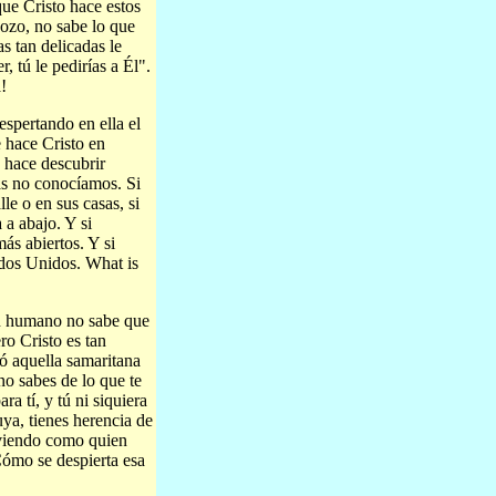
que Cristo hace estos
pozo, no sabe lo que
as tan delicadas le
, tú le pedirías a Él".
!
espertando en ella el
e hace Cristo en
s hace descubrir
ás no conocíamos. Si
le o en sus casas, si
 a abajo. Y si
ás abiertos. Y si
ados Unidos. What is
ón humano no sabe que
ro Cristo es tan
ó aquella samaritana
no sabes de lo que te
a tí, y tú ni siquiera
uya, tienes herencia de
iviendo como quien
Cómo se despierta esa