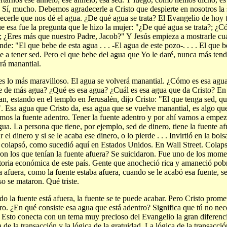
. Sí, mucho. Debemos agradecerle a Cristo que despierte en nosotros 
ecerle que nos dé el agua. ¿De qué agua se trata? El Evangelio de hoy 
e esa fue la pregunta que le hizo la mujer: "¿De qué agua se trata?; ¿
; ¿Eres más que nuestro Padre, Jacob?" Y Jesús empieza a mostrarle cu
nde: "El que bebe de esta agua . . . -El agua de este pozo-. . . . El que 
e a tener sed. Pero el que bebe del agua que Yo le daré, nunca más tend
rá manantial.
es lo más maravilloso. El agua se volverá manantial. ¿Cómo es esa agu
e de más agua? ¿Qué es esa agua? ¿Cuál es esa agua que da Cristo? E
an, estando en el templo en Jerusalén, dijo Cristo: "El que tenga sed, q
. Esa agua que Cristo da, esa agua que se vuelve manantial, es algo qu
mos la fuente adentro. Tener la fuente adentro y por ahí vamos a empez
gua. La persona que tiene, por ejemplo, sed de dinero, tiene la fuente afu
 el dinero y si se le acaba ese dinero, o lo pierde . . . Invirtió en la bols
 colapsó, como sucedió aquí en Estados Unidos. En Wall Street. Colaps
ron los que tenían la fuente afuera? Se suicidaron. Fue uno de los mome
storia económica de este país. Gente que anocheció rica y amaneció pob
a afuera, como la fuente estaba afuera, cuando se le acabó esa fuente, se
so se mataron. Qué triste.
o la fuente está afuera, la fuente se te puede acabar. Pero Cristo prome
ro. ¿En qué consiste esa agua que está adentro? Significa que tú no nec
 Esto conecta con un tema muy precioso del Evangelio la gran diferenci
a de la transacción y la lógica de la gratuidad. La lógica de la transacci