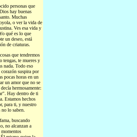
ocido personas que
 Dios hay buenas
n santo. Muchas
oyola, o ver la vida de
stina. Ves esa vida y
¿Yo qué es lo que
te un deseo, está
ón de criaturas.
s cosas que tendremos
o tengas, te mueres y
vas nada. Todo eso
 corazón suspira por
nas pocas horas en un
trar un amor que no se
n decía hermosamente:
r". Hay dentro de ti
ma. Estamos hechos
 para ti, y nuestro
s no lo saben.
 fama, buscando
o, no alcanzan a
os momentos
s Él mismo quien la