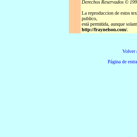
Derechos Reservados © 19
La reproduccion de estos tex
publico,
está permitida, aunque solame
http://fraynelson.com/
.
Volver 
Página de e