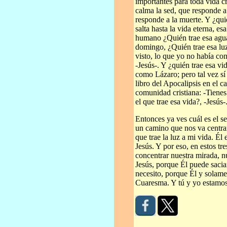
importantes para toda vida cr
calma la sed, que responde a
responde a la muerte. Y ¿qui
salta hasta la vida eterna, e
humano ¿Quién trae esa agua?
domingo, ¿Quién trae esa lu
visto, lo que yo no había co
-Jesús-. Y ¿quién trae esa v
como Lázaro; pero tal vez sí
libro del Apocalipsis en el c
comunidad cristiana: -Tienes
el que trae esa vida?, -Jesús-
Entonces ya ves cuál es el se
un camino que nos va centran
que trae la luz a mi vida. Él
Jesús. Y por eso, en estos t
concentrar nuestra mirada, n
Jesús, porque Él puede sacia
necesito, porque Él y solame
Cuaresma. Y tú y yo estamos 