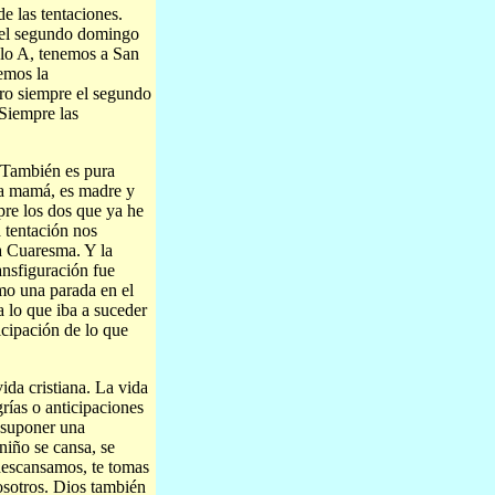
e las tentaciones.
, el segundo domingo
clo A, tenemos a San
emos la
ro siempre el segundo
Siempre las
 También es pura
na mamá, es madre y
re los dos que ya he
a tentación nos
la Cuaresma. Y la
ansfiguración fue
mo una parada en el
 lo que iba a suceder
icipación de lo que
ida cristiana. La vida
rías o anticipaciones
 suponer una
niño se cansa, se
 descansamos, te tomas
sotros. Dios también