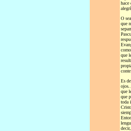
hace 
alegr
O sea
que n
sepam
Pascu
respu
Evang
como 
que l
resul
propi
conte
Es de
ojos.
que l
que p
toda 
Crist
siemp
Enton
lengu
decir