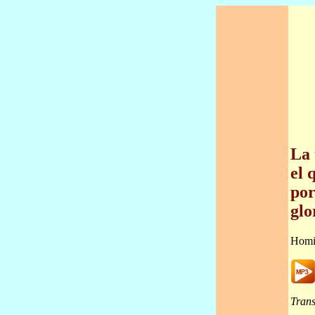
La 
el 
por
glo
Homi
Trans