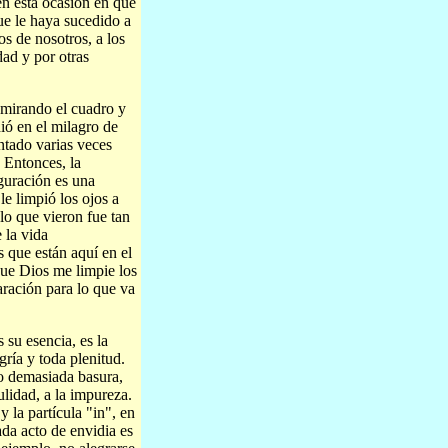
 en esta ocasión en que
ue le haya sucedido a
s de nosotros, a los
dad y por otras
 mirando el cuadro y
ió en el milagro de
ntado varias veces
 Entonces, la
guración es una
le limpió los ojos a
 lo que vieron fue tan
 la vida
s que están aquí en el
que Dios me limpie los
aración para lo que va
su esencia, es la
gría y toda plenitud.
to demasiada basura,
lidad, a la impureza.
 la partícula "in", en
ada acto de envidia es