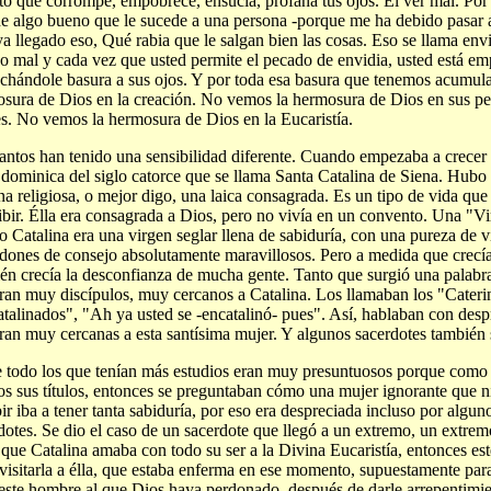
to que corrompe, empobrece, ensucia, profana tus ojos. El ver mal. Por
e algo bueno que le sucede a una persona -porque me ha debido pasar 
ya llegado eso, Qué rabia que le salgan bien las cosas. Eso se llama env
o mal y cada vez que usted permite el pecado de envidia, usted está em
echándole basura a sus ojos. Y por toda esa basura que tenemos acumul
sura de Dios en la creación. No vemos la hermosura de Dios en sus pe
s. No vemos la hermosura de Dios en la Eucaristía.
antos han tenido una sensibilidad diferente. Cuando empezaba a crecer
 dominica del siglo catorce que se llama Santa Catalina de Siena. Hubo
na religiosa, o mejor digo, una laica consagrada. Es un tipo de vida que 
ibir. Élla era consagrada a Dios, pero no vivía en un convento. Una "Vi
 Catalina era una virgen seglar llena de sabiduría, con una pureza de v
dones de consejo absolutamente maravillosos. Pero a medida que crecía
én crecía la desconfianza de mucha gente. Tanto que surgió una palabra
ran muy discípulos, muy cercanos a Catalina. Los llamaban los "Caterin
talinados", "Ah ya usted se -encatalinó- pues". Así, hablaban con desp
ran muy cercanas a esta santísima mujer. Y algunos sacerdotes también s
 todo los que tenían más estudios eran muy presuntuosos porque como 
os sus títulos, entonces se preguntaban cómo una mujer ignorante que ni
bir iba a tener tanta sabiduría, por eso era despreciada incluso por algun
dotes. Se dio el caso de un sacerdote que llegó a un extremo, un extr
 que Catalina amaba con todo su ser a la Divina Eucaristía, entonces es
 visitarla a élla, que estaba enferma en ese momento, supuestamente para 
este hombre al que Dios haya perdonado, después de darle arrepentimie