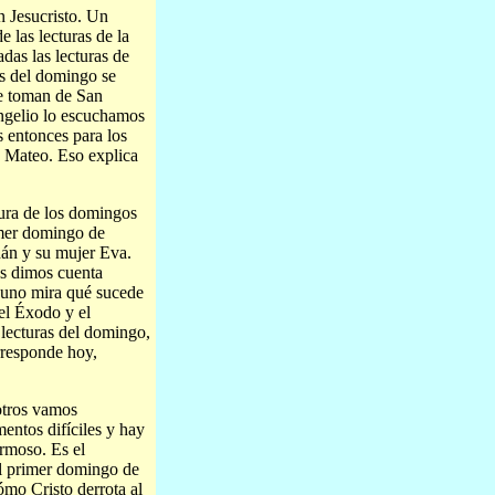
Jesucristo. Un
 las lecturas de la
das las lecturas de
as del domingo se
se toman de San
angelio lo escuchamos
 entonces para los
n Mateo. Eso explica
tura de los domingos
imer domingo de
dán y su mujer Eva.
os dimos cuenta
i uno mira qué sucede
del Éxodo y el
 lecturas del domingo,
rresponde hoy,
otros vamos
ntos difíciles y hay
rmoso. Es el
el primer domingo de
ómo Cristo derrota al