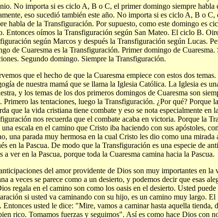
io. No importa si es ciclo A, B o C, el primer domingo siempre habla d
mente, eso sucedió también este año. No importa si es ciclo A, B o C
re habla de la Transfiguración. Por supuesto, como este domingo es ci
. Entonces oímos la Transfiguración según San Mateo. El ciclo B. Oir
figuración según Marcos y después la Transfiguración según Lucas. Pe
go de Cuaresma es la Transfiguración. Primer domingo de Cuaresma. 
ciones. Segundo domingo. Siempre la Transfiguración.
vemos que el hecho de que la Cuaresma empiece con estos dos temas.
ogía de nuestra mamá que se llama la Iglesia Católica. La Iglesia es u
estra, y los temas de los dos primeros domingos de Cuaresma son siemp
. Primero las tentaciones, luego la Transfiguración. ¿Por qué? Porque l
rda que la vida cristiana tiene combate y eso se nota especialmente en 
figuración nos recuerda que el combate acaba en victoria. Porque la Tr
una escala en el camino que Cristo iba haciendo con sus apóstoles, co
o, una parada muy hermosa en la cual Cristo les dio como una mirada a
és en la Pascua. De modo que la Transfiguración es una especie de ant
 a ver en la Pascua, porque toda la Cuaresma camina hacia la Pascua.
anticipaciones del amor providente de Dios son muy importantes en la v
iana a veces se parece como a un desierto, y podemos decir que esas aleg
ios regala en el camino son como los oasis en el desierto. Usted puede
ración si usted va caminando con su hijo, es un camino muy largo. El 
. Entonces usted le dice: "Mire, vamos a caminar hasta aquella tienda,
bien rico. Tomamos fuerzas y seguimos". Así es como hace Dios con no