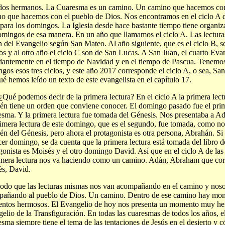
s hermanos. La Cuaresma es un camino. Un camino que hacemos con 
o que hacemos con el pueblo de Dios. Nos encontramos en el ciclo A de
para los domingos. La Iglesia desde hace bastante tiempo tiene organiza
omingos de esa manera. En un año que llamamos el ciclo A. Las lectur
 del Evangelio según San Mateo. Al año siguiente, que es el ciclo B, 
s y al otro año el ciclo C son de San Lucas. A San Juan, el cuarto Ev
antemente en el tiempo de Navidad y en el tiempo de Pascua. Tenemos
gos esos tres ciclos, y este año 2017 corresponde el ciclo A, o sea, Sa
ué hemos leído un texto de este evangelista en el capítulo 17.
¿Qué podemos decir de la primera lectura? En el ciclo A la primera lec
én tiene un orden que conviene conocer. El domingo pasado fue el pr
sma. Y la primera lectura fue tomada del Génesis. Nos presentaba a A
imera lectura de este domingo, que es el segundo, fue tomada, como n
én del Génesis, pero ahora el protagonista es otra persona, Abrahán. S
rcer domingo, se da cuenta que la primera lectura está tomada del libro 
gonista es Moisés y el otro domingo David. Así que en el ciclo A de las
imera lectura nos va haciendo como un camino. Adán, Abraham que co
s, David.
do que las lecturas mismas nos van acompañando en el camino y nos
añando al pueblo de Dios. Un camino. Dentro de ese camino hay mome
tos hermosos. El Evangelio de hoy nos presenta un momento muy he
elio de la Transfiguración. En todas las cuaresmas de todos los años, 
sma siempre tiene el tema de las tentaciones de Jesús en el desierto y c