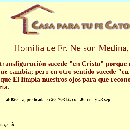
Homilía de Fr. Nelson Medina,
transfiguración sucede "en Cristo" porque e
que cambia; pero en otro sentido sucede "en
que Él limpia nuestros ojos para que recon
ria.
lía
ak02011a
, predicada en
20170312
, con
26
min. y
23
seg.
cripción: