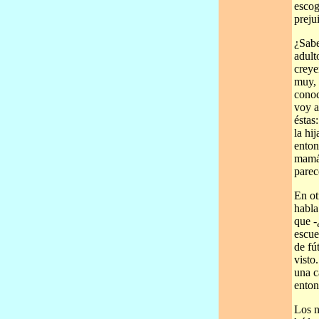
escog
preju
¿Sabe
adult
creye
muy, 
conoc
voy a
éstas
la hi
enton
mamá.
parec
En ot
habla
que -
escue
de fú
visto
una c
enton
Los n