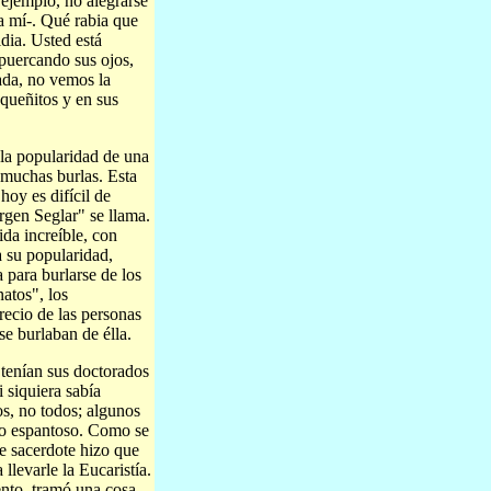
 ejemplo, no alegrarse
a mí-. Qué rabia que
idia. Usted está
puercando sus ojos,
ada, no vemos la
queñitos y en sus
 la popularidad de una
 muchas burlas. Esta
hoy es difícil de
rgen Seglar" se llama.
ida increíble, con
 su popularidad,
 para burlarse de los
atos", los
recio de las personas
e burlaban de élla.
tenían sus doctorados
 siquiera sabía
os, no todos; algunos
emo espantoso. Como se
te sacerdote hizo que
llevarle la Eucaristía.
nto, tramó una cosa