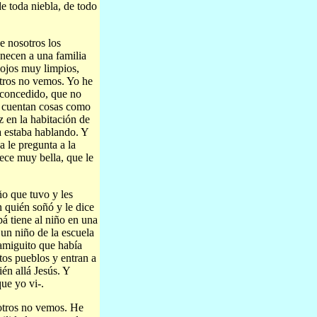
e toda niebla, de todo
e nosotros los
enecen a una familia
 ojos muy limpios,
otros no vemos. Yo he
 concedido, que no
e cuentan cosas como
 en la habitación de
ña estaba hablando. Y
a le pregunta a la
ece muy bella, que le
ño que tuvo y les
 quién soñó y le dice
á tiene al niño en una
 un niño de la escuela
 amiguito que había
tos pueblos y entran a
én allá Jesús. Y
que yo vi-.
otros no vemos. He