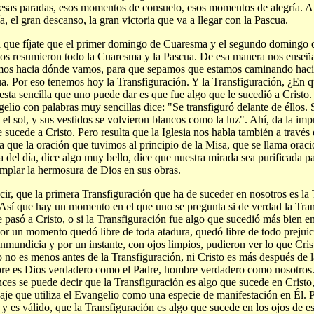
esas paradas, esos momentos de consuelo, esos momentos de alegría. A
ía, el gran descanso, la gran victoria que va a llegar con la Pascua.
 que fíjate que el primer domingo de Cuaresma y el segundo doming
os resumieron todo la Cuaresma y la Pascua. De esa manera nos enseña 
os hacia dónde vamos, para que sepamos que estamos caminando hacia 
a. Por eso tenemos hoy la Transfiguración. Y la Transfiguración, ¿En q
esta sencilla que uno puede dar es que fue algo que le sucedió a Cristo. 
elio con palabras muy sencillas dice: "Se transfiguró delante de éllos. 
el sol, y sus vestidos se volvieron blancos como la luz". Ahí, da la imp
e sucede a Cristo. Pero resulta que la Iglesia nos habla también a través 
ta que la oración que tuvimos al principio de la Misa, que se llama oraci
a del día, dice algo muy bello, dice que nuestra mirada sea purificada
mplar la hermosura de Dios en sus obras.
cir, que la primera Transfiguración que ha de suceder en nosotros es la 
 Así que hay un momento en el que uno se pregunta si de verdad la Tran
e pasó a Cristo, o si la Transfiguración fue algo que sucedió más bien en
or un momento quedó libre de toda atadura, quedó libre de todo prejuic
inmundicia y por un instante, con ojos limpios, pudieron ver lo que Cri
o no es menos antes de la Transfiguración, ni Cristo es más después de l
re es Dios verdadero como el Padre, hombre verdadero como nosotros.
ces se puede decir que la Transfiguración es algo que sucede en Cristo,
aje que utiliza el Evangelio como una especie de manifestación en Él. 
, y es válido, que la Transfiguración es algo que sucede en los ojos de e