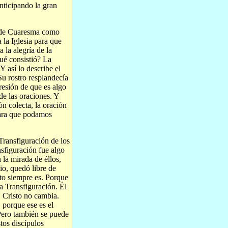
nticipando la gran
o de Cuaresma como
la Iglesia para que
la alegría de la
ué consistió? La
Y así lo describe el
Su rostro resplandecía
resión de que es algo
de las oraciones. Y
ón colecta, la oración
 para que podamos
Transfiguración de los
sfiguración fue algo
 la mirada de éllos,
io, quedó libre de
sto siempre es. Porque
a Transfiguración. Él
 Cristo no cambia.
 porque ese es el
Pero también se puede
stos discípulos