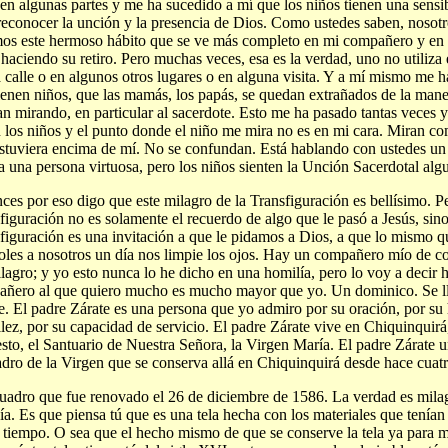
 en algunas partes y me ha sucedido a mí que los niños tienen una sens
reconocer la unción y la presencia de Dios. Como ustedes saben, nosotr
os este hermoso hábito que se ve más completo en mi compañero y en
 haciendo su retiro. Pero muchas veces, esa es la verdad, uno no utiliza 
a calle o en algunos otros lugares o en alguna visita. Y a mí mismo me h
ienen niños, que las mamás, los papás, se quedan extrañados de la man
n mirando, en particular al sacerdote. Esto me ha pasado tantas veces
 los niños y el punto donde el niño me mira no es en mi cara. Miran co
stuviera encima de mí. No se confundan. Está hablando con ustedes un
a una persona virtuosa, pero los niños sienten la Unción Sacerdotal alg
ces por eso digo que este milagro de la Transfiguración es bellísimo. Pe
figuración no es solamente el recuerdo de algo que le pasó a Jesús, sino
figuración es una invitación a que le pidamos a Dios, a que lo mismo q
oles a nosotros un día nos limpie los ojos. Hay un compañero mío de 
lagro; y yo esto nunca lo he dicho en una homilía, pero lo voy a decir 
ñero al que quiero mucho es mucho mayor que yo. Un dominico. Se l
e. El padre Zárate es una persona que yo admiro por su oración, por su
llez, por su capacidad de servicio. El padre Zárate vive en Chiquinquirá
sto, el Santuario de Nuestra Señora, la Virgen María. El padre Zárate 
adro de la Virgen que se conserva allá en Chiquinquirá desde hace cuatr
uadro que fue renovado el 26 de diciembre de 1586. La verdad es mila
ía. Es que piensa tú que es una tela hecha con los materiales que tenían
 tiempo. O sea que el hecho mismo de que se conserve la tela ya para m