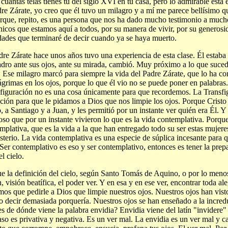
 cuántas telas tienes tú del siglo XVI en tu casa, pero lo admirable está
dre Zárate, yo creo que él tuvo un milagro y a mí me parece bellísimo q
orque, repito, es una persona que nos ha dado mucho testimonio a mucho
icos que estamos aquí a todos, por su manera de vivir, por su generosi
dades que terminaré de decir cuando ya se haya muerto.
dre Zárate hace unos años tuvo una experiencia de esta clase. Él estaba
adro ante sus ojos, ante su mirada, cambió. Muy próximo a lo que suced
 Ese milagro marcó para siempre la vida del Padre Zárate, que lo ha co
ágrimas en los ojos, porque lo que él vio no se puede poner en palabras.
figuración no es una cosa únicamente para que recordemos. La Transfi
ación para que le pidamos a Dios que nos limpie los ojos. Porque Cristo 
, a Santiago y a Juan, y les permitió por un instante ver quién era Él. Y
so que por un instante vivieron lo que es la vida contemplativa. Porque
mplativa, que es la vida a la que han entregado todo su ser estas mujere
terio. La vida contemplativa es una especie de súplica incesante para 
 Ser contemplativo es eso y ser contemplativo, entonces es tener la prep
el cielo.
e la definición del cielo, según Santo Tomás de Aquino, o por lo menos 
n, visión beatífica, el poder ver. Y en esa y en ese ver, encontrar toda ale
os que pedirle a Dios que limpie nuestros ojos. Nuestros ojos han vis
o decir demasiada porquería. Nuestros ojos se han enseñado a la incredu
s de dónde viene la palabra envidia? Envidia viene del latín "invidere" y
aso es privativa y negativa. Es un ver mal. La envidia es un ver mal y c