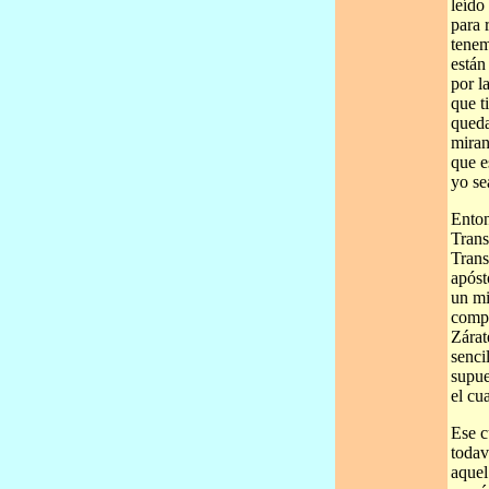
leído
para 
tenem
están
por l
que t
queda
miran
que e
yo se
Enton
Trans
Trans
apóst
un mi
compa
Zárat
senci
supue
el cu
Ese c
todav
aquel