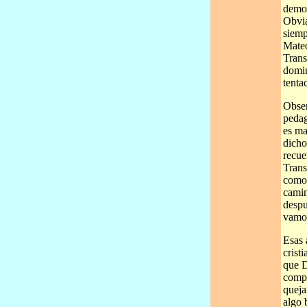
demon
Obvia
siemp
Mateo
Trans
domin
tenta
Obser
pedag
es ma
dicho
recue
Trans
como 
camin
despu
vamos
Esas 
crist
que D
compa
queja
algo 