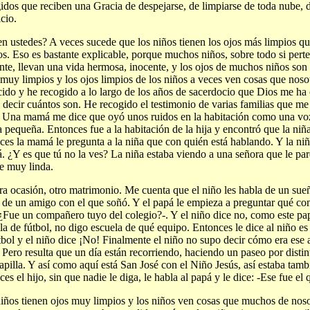
idos que reciben una Gracia de despejarse, de limpiarse de toda nube, d
icio.
n ustedes? A veces sucede que los niños tienen los ojos más limpios qu
os. Eso es bastante explicable, porque muchos niños, sobre todo si pert
nte, llevan una vida hermosa, inocente, y los ojos de muchos niños son
muy limpios y los ojos limpios de los niños a veces ven cosas que nos
ido y he recogido a lo largo de los años de sacerdocio que Dios me ha
 decir cuántos son. He recogido el testimonio de varias familias que m
: Una mamá me dice que oyó unos ruidos en la habitación como una voz
ja pequeña. Entonces fue a la habitación de la hija y encontró que la ni
ces la mamá le pregunta a la niña que con quién está hablando. Y la niñ
 ¿Y es que tú no la ves? La niña estaba viendo a una señora que le par
e muy linda.
ra ocasión, otro matrimonio. Me cuenta que el niño les habla de un sue
 de un amigo con el que soñó. Y el papá le empieza a preguntar qué con
¿Fue un compañero tuyo del colegio?-. Y el niño dice no, como este pap
la de fútbol, no digo escuela de qué equipo. Entonces le dice al niño es
tbol y el niño dice ¡No! Finalmente el niño no supo decir cómo era ese
. Pero resulta que un día están recorriendo, haciendo un paseo por distin
apilla. Y así como aquí está San José con el Niño Jesús, así estaba tambi
ces el hijo, sin que nadie le diga, le habla al papá y le dice: -Ese fue el 
iños tienen ojos muy limpios y los niños ven cosas que muchos de nos