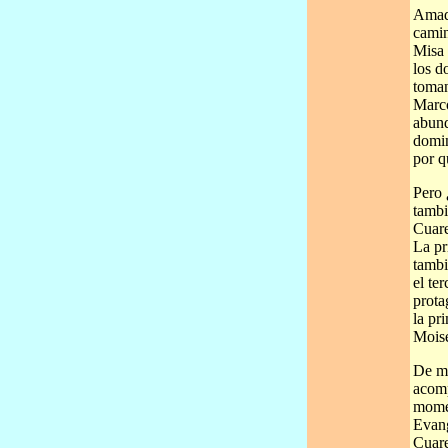
Amado
camin
Misa 
los d
toman
Marco
abund
domin
por q
Pero 
tambi
Cuare
La pr
tambi
el te
prota
la pr
Moisé
De mo
acomp
momen
Evang
Cuare