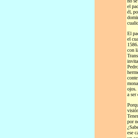
no sé
el pa
él, p
domin
cuali
El pa
el cu
1586.
con l
Trans
invit
Pedro
hermo
conte
monas
ojos.
a ser 
Porqu
visió
Tenem
por n
¿Sabe
ese c