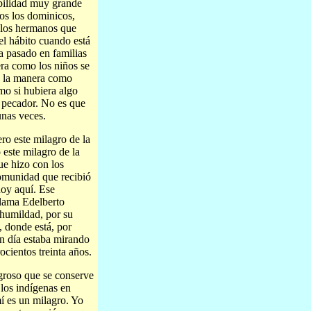
ibilidad muy grande
os los dominicos,
 los hermanos que
el hábito cuando está
a pasado en familias
era como los niños se
 y la manera como
mo si hubiera algo
 pecador. No es que
unas veces.
ro este milagro de la
 este milagro de la
ue hizo con los
comunidad que recibió
hoy aquí. Ese
lama Edelberto
 humildad, por su
, donde está, por
un día estaba mirando
ocientos treinta años.
groso que se conserve
 los indígenas en
í es un milagro. Yo