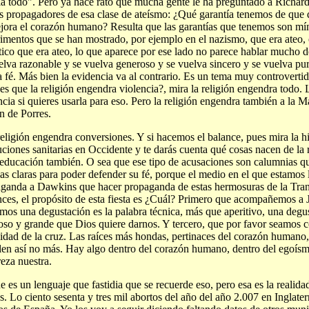
la todo". Pero ya hace rato que mucha gente le ha preguntado a Richar
 propagadores de esa clase de ateísmo: ¿Qué garantía tenemos de que q
jora el corazón humano? Resulta que las garantías que tenemos son mí
imentos que se han mostrado, por ejemplo en el nazismo, que era ateo
tico que era ateo, lo que aparece por ese lado no parece hablar mucho 
elva razonable y se vuelva generoso y se vuelva sincero y se vuelva pur
a fé. Más bien la evidencia va al contrario. Es un tema muy controvertid
es que la religión engendra violencia?, mira la religión engendra todo. 
ncia si quieres usarla para eso. Pero la religión engendra también a la 
n de Porres.
religión engendra conversiones. Y si hacemos el balance, pues mira la hi
tuciones sanitarias en Occidente y te darás cuenta qué cosas nacen de la 
 educación también. O sea que ese tipo de acusaciones son calumnias q
las claras para poder defender su fé, porque el medio en el que estamo
ganda a Dawkins que hacer propaganda de estas hermosuras de la Tran
ces, el propósito de esta fiesta es ¿Cuál? Primero que acompañemos a 
mos una degustación es la palabra técnica, más que aperitivo, una degu
so y grande que Dios quiere darnos. Y tercero, que por favor seamos c
idad de la cruz. Las raíces más hondas, pertinaces del corazón humano,
len así no más. Hay algo dentro del corazón humano, dentro del egoísm
reza nuestra.
e es un lenguaje que fastidia que se recuerde eso, pero esa es la realida
. Lo ciento sesenta y tres mil abortos del año del año 2.007 en Inglaterr