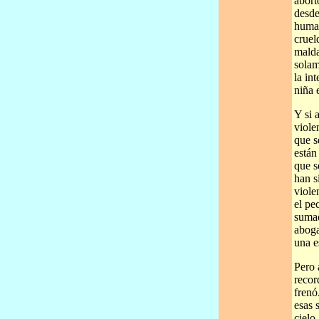
abort
desde
human
cruel
malda
solam
la in
niña 
Y si 
viole
que s
están
que s
han s
viole
el pe
sumad
aboga
una e
Pero 
recor
frenó
esas 
cielo