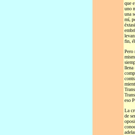
que e
uno m
una s
mí, p
éxtas
embri
levan
fin, 
Pero 
mismo
siemp
llena
compl
contr
mient
Trans
Trans
eso P
La cr
de se
oposi
conoc
adela