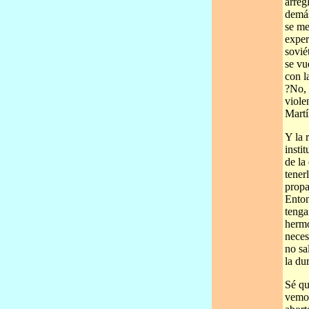
arreg
demás
se me
exper
sovié
se vu
con l
?No, 
viole
Martí
Y la 
insti
de la
tener
propa
Enton
tenga
hermo
neces
no sa
la du
Sé qu
vemos