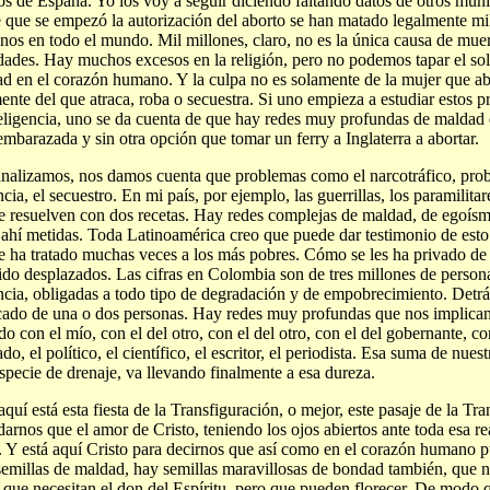
os de España. Yo los voy a seguir diciendo faltando datos de otros muni
 que se empezó la autorización del aborto se han matado legalmente mil
os en todo el mundo. Mil millones, claro, no es la única causa de mue
dades. Hay muchos excesos en la religión, pero no podemos tapar el so
d en el corazón humano. Y la culpa no es solamente de la mujer que ab
ente del que atraca, roba o secuestra. Si uno empieza a estudiar estos p
teligencia, uno se da cuenta de que hay redes muy profundas de maldad 
embarazada y sin otra opción que tomar un ferry a Inglaterra a abortar.
analizamos, nos damos cuenta que problemas como el narcotráfico, pro
ncia, el secuestro. En mi país, por ejemplo, las guerrillas, los paramilit
e resuelven con dos recetas. Hay redes complejas de maldad, de egoísm
 ahí metidas. Toda Latinoamérica creo que puede dar testimonio de esto
e ha tratado muchas veces a los más pobres. Cómo se les ha privado de
ido desplazados. Las cifras en Colombia son de tres millones de person
ncia, obligadas a todo tipo de degradación y de empobrecimiento. Detr
cado de una o dos personas. Hay redes muy profundas que nos implican
o con el mío, con el del otro, con el del otro, con el del gobernante, co
do, el político, el científico, el escritor, el periodista. Esa suma de nue
specie de drenaje, va llevando finalmente a esa dureza.
aquí está esta fiesta de la Transfiguración, o mejor, este pasaje de la Tr
darnos que el amor de Cristo, teniendo los ojos abiertos ante toda esa r
. Y está aquí Cristo para decirnos que así como en el corazón humano 
semillas de maldad, hay semillas maravillosas de bondad también, que ne
, que necesitan el don del Espíritu, pero que pueden florecer. De modo