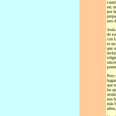
cuand
un, u
por l
prepa
uno d
Jesús
de es
con l
es un
que u
inclu
relig
since
porte
Pero 
hagam
que t
las q
senti
nos h
más h
alma,