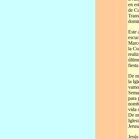
en es
de Cu
Trans
domin
Este 
escuc
Marco
la Cu
reali
últim
fiest
De ma
la Ig
vamos
Seman
para 
nombr
vida 
De ma
Igles
Jerus
Jesús