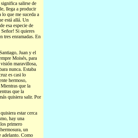
significa salirse de
e, llega a producir
a lo que me suceda a
e está allá. Un
 de esa especie de
 Señor! Si quieres
cen tres enramadas. En
Santiago, Juan y el
siempre Moisés, para
 visión maravillosa,
abara nunca. Estaba
ruz es casi lo
mente hermoso,
 Mientras que la
entras que la
ás quisiera salir. Por
quisiera estar cerca
smo, hay una
ulos primero
 hermosura, un
ese adelanto. Como