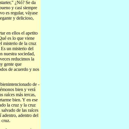
starter," ¿Nó? Se da
 bueno y casi siempre
ivo es regular, váyase
egante y delicioso,
ar en ellos el apetito
 Qué es lo que viene
 misterio de la cruz
 Es un misterio del
en nuestra sociedad,
 veces reducimos la
ay gente que
odos de acuerdo y nos
a bienintencionado de -
témonos bien y verá
as raíces más tercas,
rtarme bien. Y en ese
do la cruz y la cruz
 salvado de las raíces
 adentro, adentro del
 cruz.