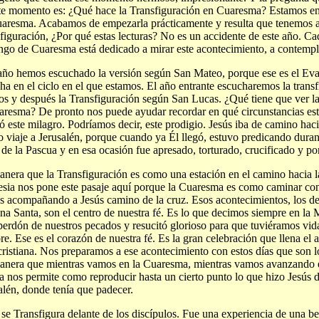
te momento es: ¿Qué hace la Transfiguración en Cuaresma? Estamos e
aresma. Acabamos de empezarla prácticamente y resulta que tenemos a
figuración, ¿Por qué estas lecturas? No es un accidente de este año. C
go de Cuaresma está dedicado a mirar este acontecimiento, a contempl
año hemos escuchado la versión según San Mateo, porque ese es el Ev
ha en el ciclo en el que estamos. El año entrante escucharemos la trans
s y después la Transfiguración según San Lucas. ¿Qué tiene que ver la
aresma? De pronto nos puede ayudar recordar en qué circunstancias es
zó este milagro. Podríamos decir, este prodigio. Jesús iba de camino haci
o viaje a Jerusalén, porque cuando ya Él llegó, estuvo predicando duran
a de la Pascua y en esa ocasión fue apresado, torturado, crucificado y po
nera que la Transfiguración es como una estación en el camino hacia l
lesia nos pone este pasaje aquí porque la Cuaresma es como caminar co
 acompañando a Jesús camino de la cruz. Esos acontecimientos, los d
a Santa, son el centro de nuestra fé. Es lo que decimos siempre en la 
perdón de nuestros pecados y resucitó glorioso para que tuviéramos vid
e. Ese es el corazón de nuestra fé. Es la gran celebración que llena el a
cristiana. Nos preparamos a ese acontecimiento con estos días que son 
nera que mientras vamos en la Cuaresma, mientras vamos avanzando e
ia nos permite como reproducir hasta un cierto punto lo que hizo Jesús 
alén, donde tenía que padecer.
 se Transfigura delante de los discípulos. Fue una experiencia de una be