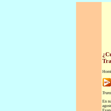
¿Cu
Tra
Homi
Trans
En nu
agost
Evang