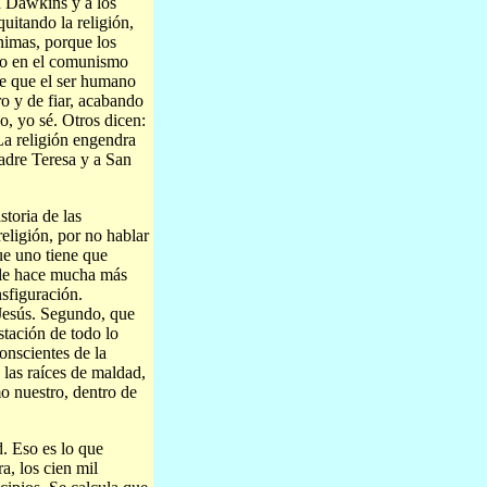
d Dawkins y a los
uitando la religión,
nimas, porque los
, o en el comunismo
de que el ser humano
o y de fiar, acabando
o, yo sé. Otros dicen:
La religión engendra
Madre Teresa y a San
storia de las
religión, por no hablar
ue uno tiene que
s le hace mucha más
sfiguración.
Jesús. Segundo, que
stación de todo lo
onscientes de la
 las raíces de maldad,
o nuestro, dentro de
d. Eso es lo que
a, los cien mil