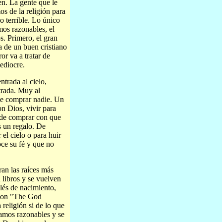
n. La gente que le
s de la religión para
o terrible. Lo único
mos razonables, el
. Primero, el gran
ea de un buen cristiano
or va a tratar de
ediocre.
ntrada al cielo,
trada. Muy al
ede comprar nadie. Un
on Dios, vivir para
ede comprar con que
s un regalo. De
el cielo o para huir
oce su fé y que no
an las raíces más
libros y se vuelven
lés de nacimiento,
Eason "The God
religión si de lo que
eamos razonables y se