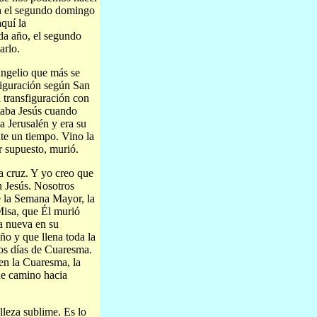
n el segundo domingo
quí la
ada año, el segundo
arlo.
angelio que más se
figuración según San
 transfiguración con
taba Jesús cuando
a Jerusalén y era su
te un tiempo. Vino la
r supuesto, murió.
a cruz. Y yo creo que
n Jesús. Nosotros
e la Semana Mayor, la
Misa, que Él murió
a nueva en su
ño y que llena toda la
los días de Cuaresma.
n la Cuaresma, la
de camino hacia
lleza sublime. Es lo