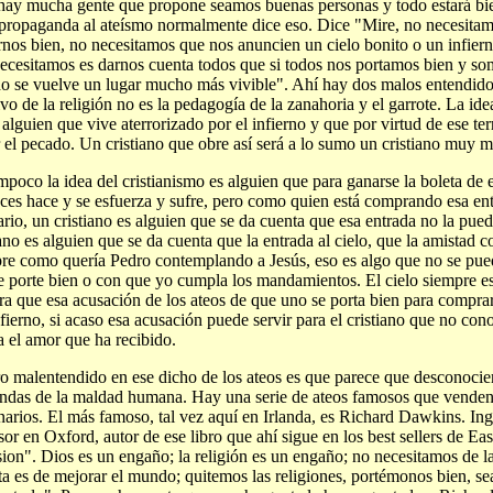
ay mucha gente que propone seamos buenas personas y todo estará bie
propaganda al ateísmo normalmente dice eso. Dice "Mire, no necesitamo
rnos bien, no necesitamos que nos anuncien un cielo bonito o un infiern
ecesitamos es darnos cuenta todos que si todos nos portamos bien y so
 se vuelve un lugar mucho más vivible". Ahí hay dos malos entendidos
ivo de la religión no es la pedagogía de la zanahoria y el garrote. La id
 alguien que vive aterrorizado por el infierno y que por virtud de ese terr
r el pecado. Un cristiano que obre así será a lo sumo un cristiano muy m
mpoco la idea del cristianismo es alguien que para ganarse la boleta de e
ces hace y se esfuerza y sufre, pero como quien está comprando esa en
ario, un cristiano es alguien que se da cuenta que esa entrada no la pu
iano es alguien que se da cuenta que la entrada al cielo, que la amistad c
re como quería Pedro contemplando a Jesús, eso es algo que no se pu
 porte bien o con que yo cumpla los mandamientos. El cielo siempre e
a que esa acusación de los ateos de que uno se porta bien para comprar 
nfierno, si acaso esa acusación puede servir para el cristiano que no con
a el amor que ha recibido.
ro malentendido en ese dicho de los ateos es que parece que desconocier
ndas de la maldad humana. Hay una serie de ateos famosos que venden 
narios. El más famoso, tal vez aquí en Irlanda, es Richard Dawkins. Ing
sor en Oxford, autor de ese libro que ahí sigue en los best sellers de 
ion". Dios es un engaño; la religión es un engaño; no necesitamos de la 
ata es de mejorar el mundo; quitemos las religiones, portémonos bien, s