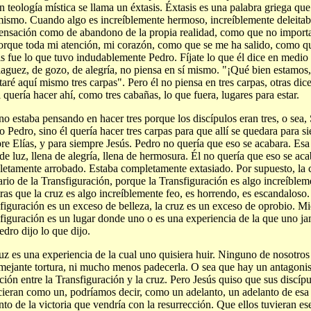
n teología mística se llama un éxtasis. Éxtasis es una palabra griega que 
ismo. Cuando algo es increíblemente hermoso, increíblemente deleitabl
ensación como de abandono de la propia realidad, como que no import
orque toda mi atención, mi corazón, como que se me ha salido, como qu
is fue lo que tuvo indudablemente Pedro. Fíjate lo que él dice en medio
aguez, de gozo, de alegría, no piensa en sí mismo. "¡Qué bien estamos,
taré aquí mismo tres carpas". Pero él no piensa en tres carpas, otras di
él quería hacer ahí, como tres cabañas, lo que fuera, lugares para estar.
no estaba pensando en hacer tres porque los discípulos eran tres, o sea, 
 Pedro, sino él quería hacer tres carpas para que allí se quedara para 
re Elías, y para siempre Jesús. Pedro no quería que eso se acabara. Esa
 de luz, llena de alegría, llena de hermosura. Él no quería que eso se ac
etamente arrobado. Estaba completamente extasiado. Por supuesto, la c
ario de la Transfiguración, porque la Transfiguración es algo increíble
ras que la cruz es algo increíblemente feo, es horrendo, es escandaloso.
figuración es un exceso de belleza, la cruz es un exceso de oprobio. Mi
figuración es un lugar donde uno o es una experiencia de la que uno jam
edro dijo lo que dijo.
uz es una experiencia de la cual uno quisiera huir. Ninguno de nosotros 
mejante tortura, ni mucho menos padecerla. O sea que hay un antagoni
ción entre la Transfiguración y la cruz. Pero Jesús quiso que sus discíp
ieran como un, podríamos decir, como un adelanto, un adelanto de esa
nto de la victoria que vendría con la resurrección. Que ellos tuvieran 