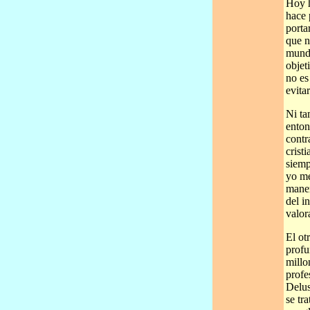
Hoy h
hace 
porta
que n
mundo
objet
no es
evita
Ni ta
enton
contr
crist
siemp
yo me
maner
del i
valor
El ot
profu
millo
profe
Delus
se tr