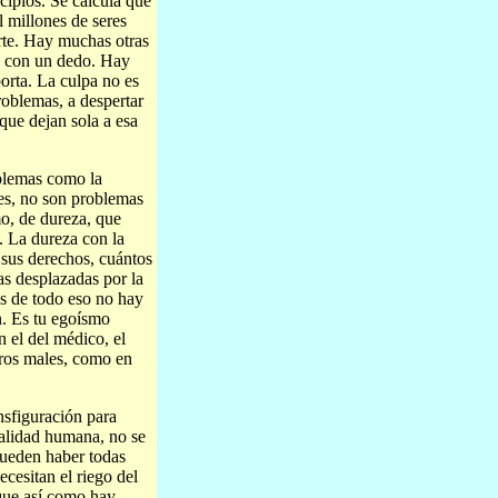
cipios. Se calcula que
 millones de seres
rte. Hay muchas otras
l con un dedo. Hay
orta. La culpa no es
roblemas, a despertar
que dejan sola a esa
blemas como la
ares, no son problemas
o, de dureza, que
. La dureza con la
 sus derechos, cuántos
as desplazadas por la
ás de todo eso no hay
. Es tu egoísmo
n el del médico, el
stros males, como en
ansfiguración para
ealidad humana, no se
pueden haber todas
cesitan el riego del
 que así como hay