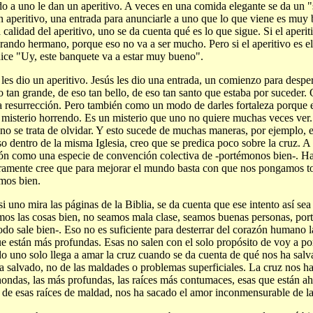
o a uno le dan un aperitivo. A veces en una comida elegante se da un "
n aperitivo, una entrada para anunciarle a uno que lo que viene es muy
a calidad del aperitivo, uno se da cuenta qué es lo que sigue. Si el aperit
rando hermano, porque eso no va a ser mucho. Pero si el aperitivo es el
ice "Uy, este banquete va a estar muy bueno".
 les dio un aperitivo. Jesús les dio una entrada, un comienzo para despert
o tan grande, de eso tan bello, de eso tan santo que estaba por suceder.
a resurrección. Pero también como un modo de darles fortaleza porque el
 misterio horrendo. Es un misterio que uno no quiere muchas veces ver.
no se trata de olvidar. Y esto sucede de muchas maneras, por ejemplo, 
so dentro de la misma Iglesia, creo que se predica poco sobre la cruz. A
ión como una especie de convención colectiva de -portémonos bien-. H
ramente cree que para mejorar el mundo basta con que nos pongamos t
mos bien.
si uno mira las páginas de la Biblia, se da cuenta que ese intento así se
os las cosas bien, no seamos mala clase, seamos buenas personas, por
odo sale bien-. Eso no es suficiente para desterrar del corazón humano l
ue están más profundas. Esas no salen con el solo propósito de voy a po
do uno solo llega a amar la cruz cuando se da cuenta de qué nos ha salva
a salvado, no de las maldades o problemas superficiales. La cruz nos ha
ondas, las más profundas, las raíces más contumaces, esas que están ahí
 de esas raíces de maldad, nos ha sacado el amor inconmensurable de la