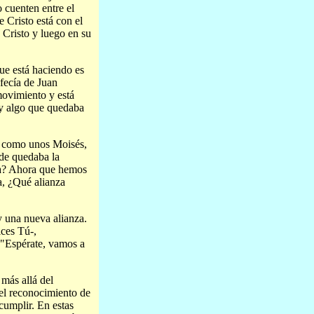
 cuenten entre el
e Cristo está con el
 Cristo y luego en su
ue está haciendo es
fecía de Juan
movimiento y está
ay algo que quedaba
n como unos Moisés,
nde quedaba la
ra? Ahora que hemos
a, ¿Qué alianza
y una nueva alianza.
ices Tú-,
: "Espérate, vamos a
 más allá del
 el reconocimiento de
cumplir. En estas