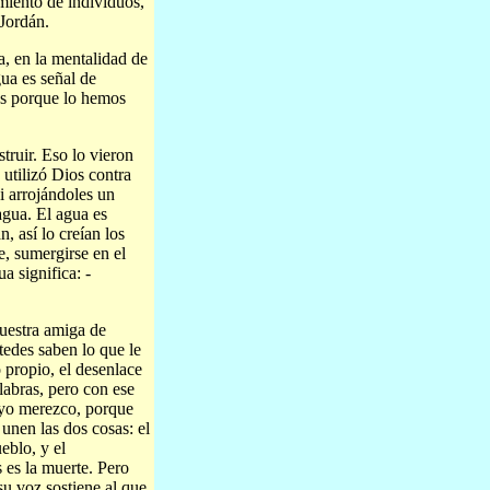
imiento de individuos,
 Jordán.
a, en la mentalidad de
gua es señal de
os porque lo hemos
truir. Eso lo vieron
 utilizó Dios contra
i arrojándoles un
agua. El agua es
, así lo creían los
se, sumergirse en el
a significa: -
uestra amiga de
tedes saben lo que le
o propio, el desenlace
labras, pero con ese
e yo merezco, porque
unen las dos cosas: el
eblo, y el
 es la muerte. Pero
su voz sostiene al que