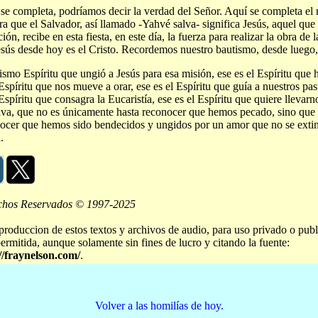
se completa, podríamos decir la verdad del Señor. Aquí se completa el
a que el Salvador, así llamado -Yahvé salva- significa Jesús, aquel que
ción, recibe en esta fiesta, en este día, la fuerza para realizar la obra de 
esús desde hoy es el Cristo. Recordemos nuestro bautismo, desde luego, 
ismo Espíritu que ungió a Jesús para esa misión, ese es el Espíritu que h
 Espíritu que nos mueve a orar, ese es el Espíritu que guía a nuestros pas
 Espíritu que consagra la Eucaristía, ese es el Espíritu que quiere llevar
iva, que no es únicamente hasta reconocer que hemos pecado, sino que 
ocer que hemos sido bendecidos y ungidos por un amor que no se exti
.
chos Reservados © 1997-2025
produccion de estos textos y archivos de audio, para uso privado o publ
permitida, aunque solamente sin fines de lucro y citando la fuente:
//fraynelson.com/
.
Volver a las homilías de hoy.