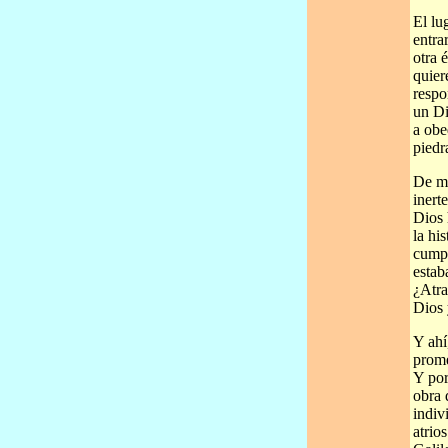
El lu
entra
otra 
quier
respo
un Di
a obe
piedr
De ma
inert
Dios 
la hi
cumpl
estab
¿Atra
Dios 
Y ahí
prome
Y por
obra 
indiv
atrio