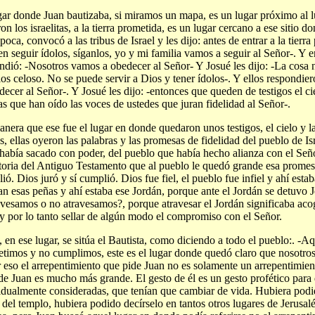
gar donde Juan bautizaba, si miramos un mapa, es un lugar próximo al 
ron los israelitas, a la tierra prometida, es un lugar cercano a ese sitio d
época, convocó a las tribus de Israel y les dijo: antes de entrar a la tierr
en seguir ídolos, síganlos, yo y mi familia vamos a seguir al Señor-. Y 
ndió: -Nosotros vamos a obedecer al Señor- Y Josué les dijo: -La cosa no
os celoso. No se puede servir a Dios y tener ídolos-. Y ellos respondi
decer al Señor-. Y Josué les dijo: -entonces que queden de testigos el ciel
as que han oído las voces de ustedes que juran fidelidad al Señor-.
nera que ese fue el lugar en donde quedaron unos testigos, el cielo y la
es, ellas oyeron las palabras y las promesas de fidelidad del pueblo de Is
había sacado con poder, del pueblo que había hecho alianza con el Señ
storia del Antiguo Testamento que al pueblo le quedó grande esa promes
ió. Dios juró y sí cumplió. Dios fue fiel, el pueblo fue infiel y ahí estab
an esas peñas y ahí estaba ese Jordán, porque ante el Jordán se detuvo J
vesamos o no atravesamos?, porque atravesar el Jordán significaba aco
y por lo tanto sellar de algún modo el compromiso con el Señor.
, en ese lugar, se sitúa el Bautista, como diciendo a todo el pueblo:. -A
timos y no cumplimos, este es el lugar donde quedó claro que nosotros
 eso el arrepentimiento que pide Juan no es solamente un arrepentimien
de Juan es mucho más grande. El gesto de él es un gesto profético para 
idualmente consideradas, que tenían que cambiar de vida. Hubiera podid
s del templo, hubiera podido decírselo en tantos otros lugares de Jerusal