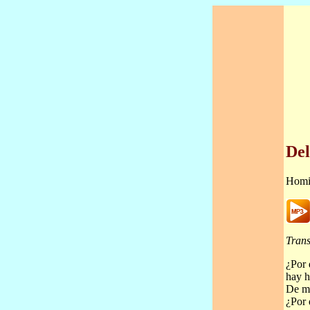
Del
Homi
Trans
¿Por 
hay h
De mo
¿Por 