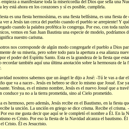
 empieza a manifestarse toda la misericordia del Dios que sella una Nu
la ley está ahora en los corazones y sí es posible, cumplirla.
fiesta es una fiesta hermosísima, es una fiesta bellísima, es una fiesta d
ía ver a Jesús tan cerca del pueblo cuando el pueblo se arrepiente! Y qué
egado cuando la palabra profética lo congrega. Por eso, con toda razón
icos, vemos en San Juan Bautista una especie de modelo, podríamos dec
ignifica nuestro carisma.
otros nos corresponde de algún modo congregarle el pueblo a Dios par
amente de su miseria, pero sobre todo para la apertura a esa alianza nue
 por el poder del Espíritu Santo. Esta es la grandeza de la fiesta que es
o recordar también aquí una última anotación sobre la hermosura de la f
.
vidad nosotros sabemos que un ángel le dijo a José: -Tú le vas a dar e
iño que va a nacer-. Jesús en hebreo se dice lo mismo que Josué. Ese ya
esante. Yeshua, es el mismo nombre, Jesús es el nuevo Josué que a travé
n conduce ya no a la tierra prometida, sino al Cielo prometido.
a es hermoso, pero además, Jesús recibe en el Bautismo, en la fiesta q
recibe la unción. La unción en griego se dice crisma. Recibe el crisma. 
 Por eso me gusta decir que aquí se le completó el nombre a Él. En la 
utismo es Cristo. Por eso la fiesta de la Navidad alcanza el bautismo. Él
el Cristo. Él es Jesucristo.