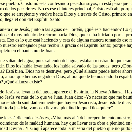
ese pueblo. Cristo no está confesando pecados suyos, ni está para que lo
o de los pecadores. No es ese el interés principal, Cristo está ahí porqu
o que se arrepiente y vuelve hacia Dios y a través de Cristo, primero en
o, llega el don del Espíritu Santo.
nera que Jesús, junto a las aguas del Jordán, ¿qué está haciendo? Lo q
dose al movimiento de retorno hacia Dios, que se ha iniciado por la pro
sta. Eso es lo que está haciendo y está de alguna manera tomando ese 
o nuestro embajador para recibir la gracia del Espíritu Santo; porque h
pleto en el bautismo de Juan.
ue salían del agua, pues saliendo del agua, estaban mostrando que era
cir, Dios los había levantado, los había salvado de las aguas, pero ¿Dó
za? Está bien, Dios no te destruye, pero ¿Qué alianza puede haber aho
o, ahora que hemos negado a Dios, ahora que le hemos dado la espald
? ¿Qué alianza existe?
o Jesús se levanta del agua, aparece el Espíritu, la Nueva Alianza. Ha
so Jesús ve más de lo que ve Juan. Juan dice: -Yo necesito que me baut
ociendo la santidad eminente que hay en Jesucristo, Jesucristo le dice
ir toda justicia, vamos a llevar a plenitud lo que Dios quiere".
e le está diciendo Jesús es, -Mira, más allá del arrepentimiento nuestro,
ocimiento de la maldad humana, hay que llevar esta obra a plenitud en
ndad Divina-. Y si aquí aparece toda la miseria del pueblo que no pudo 