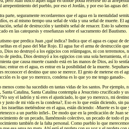
ea, pero Juan buscó aquel lugar en donde podía referirse no al arrepent
al arrepentimiento del pueblo, por eso el Jordán, y por eso las aguas del
tra parte, seguramente recordaremos que el agua en la mentalidad semit
udíos, es al mismo tiempo una señal de vida y una señal de muerte. El a
tación, señal de destrucción y también señal de renacer. Esto lo sabem
cado en las catequesis y enseñanzas sobre el sacramento del Bautismo.
utismo que predica Juan ¿qué indica? Indica que el agua es capaz de des
sraelitas en el paso del Mar Rojo. El agua fue el arma de destrucción que
o, Dios no destruyó a los egipcios con relámpagos, ni con terremotos, n
zo de piedra, Dios destruyó a los egipcios con una sola herramienta, el 
mienta que causa muerte cuando está en las manos de Dios, así lo sentían
litas; entrar en el agua, es entrar en la posibilidad de la muerte. Sepultar
es reconocer el destino que uno se merece. El gesto de meterse en el agu
ucción es lo que yo merezco, condena es lo que yo me tengo ganado-.
 menos como ha sucedido en tantas vidas de los santos. Por ejemplo, n
, Santa Catalina, Santa Catalina contempla a Jesucristo crucificado y us
 ?Yo soy el ladrón y tú eres el ajusticiado, lo que yo merezco, mi destin
o y justo de mi vida es la condena?, Eso es lo que están diciendo, sin pa
, los israelitas metiéndose en el agua, están diciendo: -Muerte es lo qu
rtenezco a un pueblo infiel-. De modo que en la predicación de Juan se 
ocimiento de un pecado, llamémoslo colectivo, un pecado de todo el pu
ocimiento también de la falta personal. Como pueblo lo que merecemos
ta que esa agua no mata. Ahí está el profeta con su voz y el profeta con 