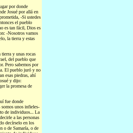
lugar por donde
onde Josué por allá en
a prometida, -Si ustedes
entonces el pueblo
 es tan fácil, Dios es
eron: -Nosotros vamos
o, la tierra y estas
 tierra y unas rocas
rael, del pueblo que
or. Pero sabemos por
a. El pueblo juró y no
an esas piedras, ahí
osué y dijo:
ger la promesa de
quí fue donde
 somos unos infieles-
to de individuos... La
decirle a las personas
o decírselo en los
én o de Samaría, o de