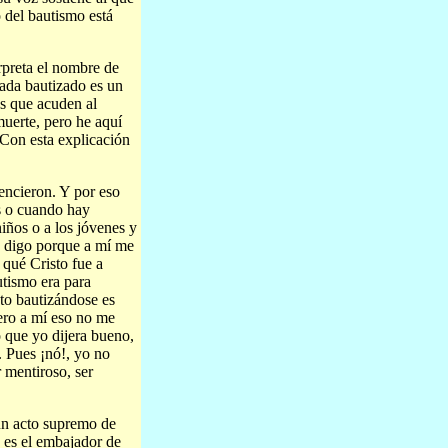
o del bautismo está
rpreta el nombre de
ada bautizado es un
os que acuden al
uerte, pero he aquí
 Con esta explicación
encieron. Y por eso
s o cuando hay
iños o a los jóvenes y
o digo porque a mí me
qué Cristo fue a
utismo era para
to bautizándose es
ero a mí eso no me
 que yo dijera bueno,
. Pues ¡nó!, yo no
 mentiroso, ser
 un acto supremo de
 es el embajador de