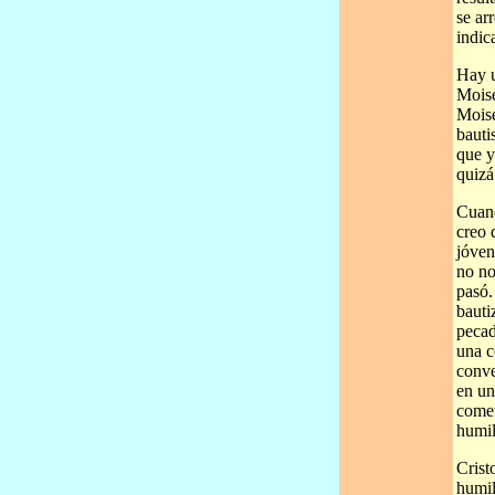
se ar
indic
Hay u
Moisé
Moisé
bauti
que y
quizá
Cuand
creo 
jóven
no no
pasó.
bauti
pecad
una c
conve
en un
comet
humil
Crist
humil