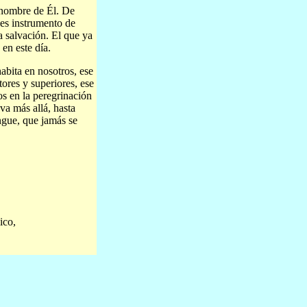
 nombre de Él. De
 es instrumento de
la salvación. El que ya
en este día.
abita en nosotros, ese
tores y superiores, ese
nos en la peregrinación
va más allá, hasta
ngue, que jamás se
ico,