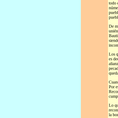
todo 
númer
puebl
puebl
De ma
unién
Bauti
siend
incom
Los q
es de
alian
pecad
queda
Cuand
Por e
Recon
cumpl
Lo qu
recon
la bo