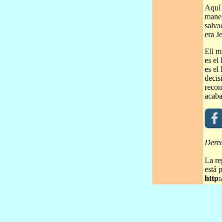
Aquí 
maner
salva
era J
Ell m
es el
es el
decis
recon
acaba
Dere
La re
está 
http: