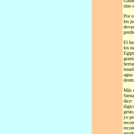
Galil
sino 
Por o
los j
devas
predi
El ba
los i
Egipt
grani
herra
israe
agua 
destr
Más o
Siena
dice:
lógic
gesto
yo pe
recon
recon
resul