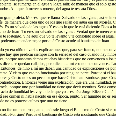
repiente, se sumerge en el agua y logra salir, de manera que el solo gest
ando: -Aunque tú mereces muerte, del agua te rescata Dios-.
n gran profeta, Moisés, que se llama -Salvado de las aguas-, así se inte
s, de manera que cada uno de los que salían del agua era un Moisés. C
s. Es un salvado de las aguas.Y eso es lo que le está diciendo Dios a l
smo de Juan -Tú eres un salvado de las aguas-. Verdad que te mereces m
o te sostengo, y he aquí que yo te levanto y te consolido sobre el agua.
 podemos entender mejor por qué Cristo acude al bautismo de Juan.
o yo era niño oí varias explicaciones que, para ser franco, no me conv
que hay que predicar siempre con la seriedad del caso cuando hay niño
es, porque nosotros damos muchas historietas que no convencen a los n
s dicen, se quedan callados, pero dicen: -a mí eso no me convence-. L
 Entonces, de niño a mí me daban una cantidad de explicaciones de por 
zarse. Y claro que eso no funcionaba por ninguna parte. Porque si el ba
ores y Cristo no es un pecador que hace Cristo bautizándose, pues Cris
ontradicción. Entonces viene una explicación, que era una humildad, p
ncía, porque uno por humildad no tiene que decir mentiras. Sería como
 acto de humildad les voy a decir que yo asesiné a Jorge Eliécer Gaitán
í ese crimen ni había nacido en esa época, punto. Ser humilde no es ser
de no es ponerse culpas que uno no tiene.
o no fue un mentiroso, aunque desde luego el Bautismo de Cristo sí es
dad. ¿Por qué? Porque el bautismo de Cristo está mostrando que Cristo