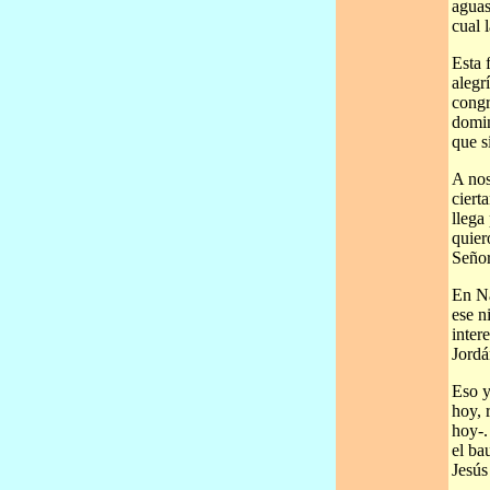
aguas
cual 
Esta 
alegr
congr
domin
que s
A nos
ciert
llega
quier
Señor
En Na
ese n
inter
Jordá
Eso y
hoy, 
hoy-.
el ba
Jesús 