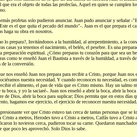
 que era el objeto de todas las profecías, Aquel en quien se cumplen lo
no.
emás profetas solo pudieron anunciar. Juan pudo anunciar y señalar -"E
Este es el que quita el pecado del mundo"-. Juan es el que prepara el c
s haga su obra en nosotros.
 lo prepara?, Invitándonos a la humildad, al arrepentimiento, a la co
ras casas ya tenemos el nacimiento, el belén, el pesebre. Es una prepar
 la preparación espiritual. ¿Cómo preparas tu corazón para que sea un b
ras como te enseñó Juan el Bautista a través de la humildad, a través de
s de la conversión.
ue nos enseñó Juan nos prepara para recibir a Cristo, porque Juan nos 
ociéramos nuestra necesidad. Y cuando reconoces tu necesidad, es como
recibir el alimento, el pan de vida que es Cristo mismo. Hay un salmo
 tu boca, y yo la saciaré-. Juan nos enseñó a abrir la boca, abrir la bo
e de Dios, abrir la boca para suplicar; Dios permita que en estos días 
nto, hagamos ese ejercicio, el ejercicio de reconocer nuestra necesidad
presionante ver que Cristo estuvo tan cerca de tantas personas que se lo
a Cristo a metros, Herodes tuvo a Cristo a metros, Caifás tuvo a Cristo a
ficaron lo tuvieron cerca, pudieron tocar su carne. Quedaron manchados
e que poco les aprovechó. Solo Dios lo sabe.