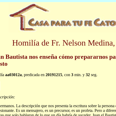
Homilía de Fr. Nelson Medina,
n Bautista nos enseña cómo prepararnos par
sto
lía
aa03012a
, predicada en
20191215
, con
3
min. y
32
seg.
cripción:
ermanos. La descripción que nos presenta la escritura sobre la persona 
sionante. Es un mensajero, es un precursor, es un profeta. Pero a diferen
tas que solo hablaron de lo que un día habría de suceder, Juan el Bautis