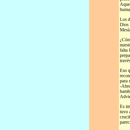
Aquel
huma
Los d
Dios 
Mesía
¿Cómo
nuest
falta
prepa
travé
Eso q
recon
para 
-Abre
hambr
Advie
Es im
tuvo 
cruci
parec