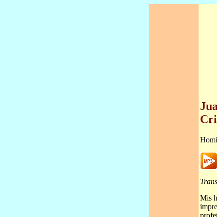
Jua
Cri
Homi
Trans
Mis h
impre
profe