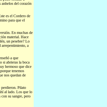
s anhelos del corazón
ste es el Cordero de
amino para que el
nversión. En muchas de
ación material. Hace
elén, un pesebre? Lo
l arrepentimiento, a
enseñó a que
 si abrieras la boca
 muy hermoso que dice
ca porque tenemos
que nos quedan de
.
 perdieron. Pilato
hí al lado. Los que lo
 con su sangre, pero