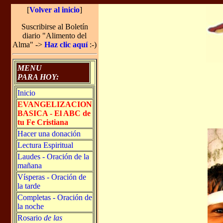
[
Volver al inicio
]
Suscribirse al Boletín
diario "Alimento del
Alma" ->
Haz clic aquí
:-)
MENU
PARA HOY:
Inicio
EVANGELIZACION
BASICA - El ABC de
tu Fe Cristiana
Hacer una donación
Lectura Espiritual
Laudes - Oración de la
mañana
Vísperas - Oración de
la tarde
Completas - Oración de
la noche
Rosario
de las