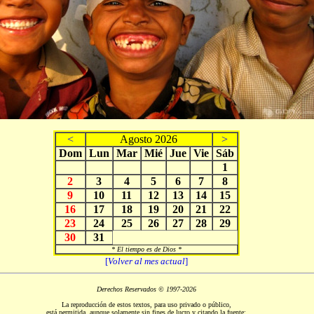
<
Agosto 2026
>
Dom
Lun
Mar
Mié
Jue
Vie
Sáb
1
2
3
4
5
6
7
8
9
10
11
12
13
14
15
16
17
18
19
20
21
22
23
24
25
26
27
28
29
30
31
* El tiempo es de Dios *
[
Volver al mes actual
]
Derechos Reservados © 1997-2026
La reproducción de estos textos, para uso privado o público,
está permitida, aunque solamente sin fines de lucro y citando la fuente: