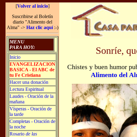
[
Volver al inicio
]
Suscribirse al Boletín
diario "Alimento del
Alma" ->
Haz clic aquí
:-)
MENU
PARA HOY:
Sonríe, qu
Inicio
EVANGELIZACION
Chistes y buen humor publ
BASICA - El ABC de
Alimento del A
tu Fe Cristiana
Hacer una donación
Lectura Espiritual
Laudes - Oración de la
mañana
Vísperas - Oración de
la tarde
Completas - Oración de
la noche
Rosario
de las