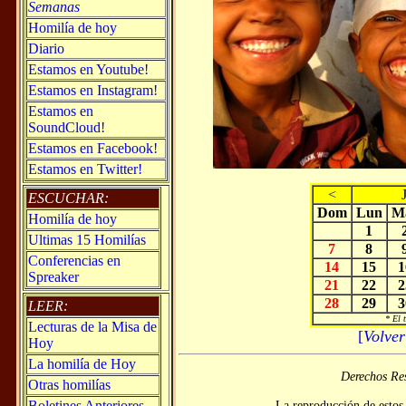
Semanas
Homilía de hoy
Diario
Estamos en Youtube!
Estamos en Instagram!
Estamos en
SoundCloud!
Estamos en Facebook!
Estamos en Twitter!
<
ESCUCHAR:
Dom
Lun
M
Homilía de hoy
1
Ultimas 15 Homilías
7
8
Conferencias en
14
15
1
Spreaker
21
22
2
28
29
3
LEER:
* El 
Lecturas de la Misa de
[
Volver
Hoy
La homilía de Hoy
Derechos Re
Otras homilías
Boletines Anteriores
La reproducción de estos 