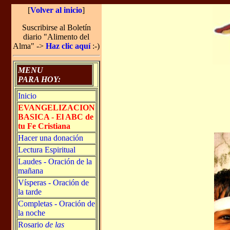
[
Volver al inicio
]
Suscribirse al Boletín
diario "Alimento del
Alma" ->
Haz clic aquí
:-)
MENU
PARA HOY:
Inicio
EVANGELIZACION
BASICA - El ABC de
tu Fe Cristiana
Hacer una donación
Lectura Espiritual
Laudes - Oración de la
mañana
Vísperas - Oración de
la tarde
Completas - Oración de
la noche
Rosario
de las