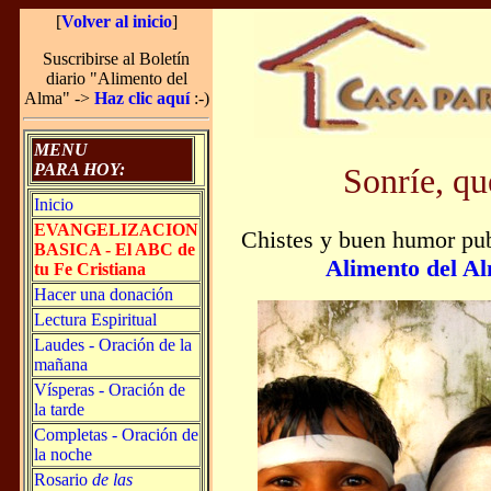
[
Volver al inicio
]
Suscribirse al Boletín
diario "Alimento del
Alma" ->
Haz clic aquí
:-)
MENU
PARA HOY:
Sonríe, qu
Inicio
EVANGELIZACION
Chistes y buen humor publ
BASICA - El ABC de
Alimento del A
tu Fe Cristiana
Hacer una donación
Lectura Espiritual
Laudes - Oración de la
mañana
Vísperas - Oración de
la tarde
Completas - Oración de
la noche
Rosario
de las