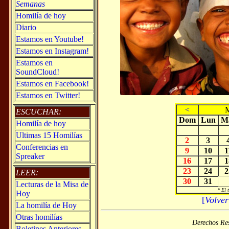
Semanas
Homilía de hoy
Diario
Estamos en Youtube!
Estamos en Instagram!
Estamos en
SoundCloud!
Estamos en Facebook!
Estamos en Twitter!
<
M
ESCUCHAR:
Dom
Lun
M
Homilía de hoy
Ultimas 15 Homilías
2
3
Conferencias en
9
10
1
Spreaker
16
17
1
23
24
2
LEER:
30
31
Lecturas de la Misa de
* El 
Hoy
[
Volver
La homilía de Hoy
Otras homilías
Derechos Re
Boletines Anteriores