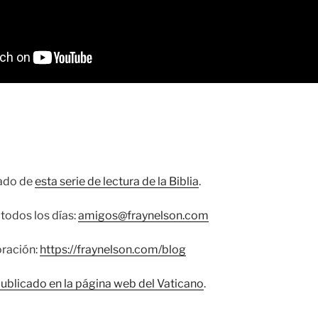
cado de
esta serie de lectura de la Biblia
.
todos los días:
amigos@fraynelson.com
oración:
https://fraynelson.com/blog
publicado en la página web del Vaticano
.