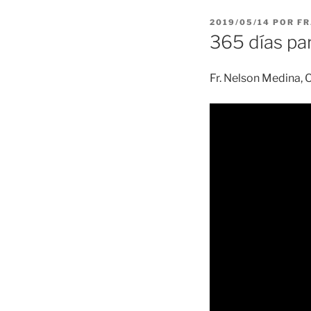
PUBLICADO
2019/05/14
POR
FR
EL
365 días par
Fr. Nelson Medina, 