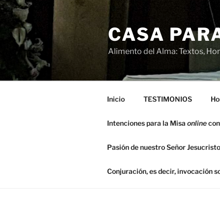
Saltar
al
CASA PARA
contenido
Alimento del Alma: Textos, Hom
Inicio
TESTIMONIOS
Ho
Intenciones para la Misa
online
con
Pasión de nuestro Señor Jesucristo
Conjuración, es decir, invocación 