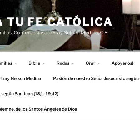
 TU FE CATÓLICA
ilias, Conferencias de Fray Nelson Medina, O.P.
milías
Biblia
Redes
Orar
Apóyanos!
 fray Nelson Medina
Pasión de nuestro Señor Jesucristo según
 según San Juan (18,1–19,42)
solemne, de los Santos Ángeles de Dios