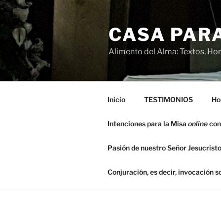
Saltar
al
CASA PARA
contenido
Alimento del Alma: Textos, Hom
Inicio
TESTIMONIOS
Ho
Intenciones para la Misa
online
con
Pasión de nuestro Señor Jesucristo
Conjuración, es decir, invocación 