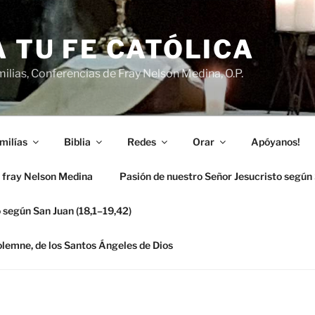
 TU FE CATÓLICA
ilias, Conferencias de Fray Nelson Medina, O.P.
milías
Biblia
Redes
Orar
Apóyanos!
 fray Nelson Medina
Pasión de nuestro Señor Jesucristo según
 según San Juan (18,1–19,42)
solemne, de los Santos Ángeles de Dios