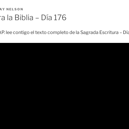
AY NELSON
a la Biblia – Día 176
.P. lee contigo el texto completo de la Sagrada Escritura – D