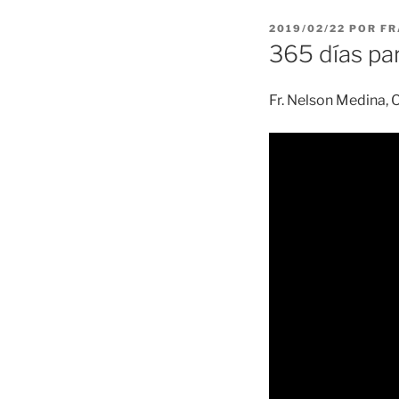
PUBLICADO
2019/02/22
POR
FR
EL
365 días par
Fr. Nelson Medina, O