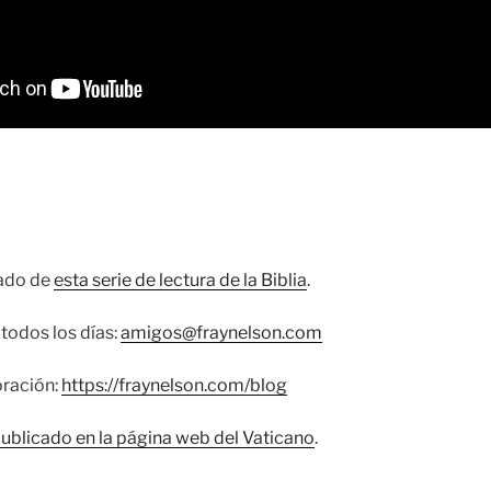
cado de
esta serie de lectura de la Biblia
.
todos los días:
amigos@fraynelson.com
oración:
https://fraynelson.com/blog
publicado en la página web del Vaticano
.