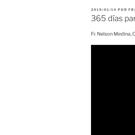
PUBLICADO
2019/01/14
POR
FR
EL
365 días par
Fr. Nelson Medina, O