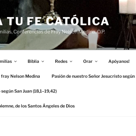
 TU FE CATÓLICA
ilias, Conferencias de Fray Nelson Medina, O.P.
milías
Biblia
Redes
Orar
Apóyanos!
 fray Nelson Medina
Pasión de nuestro Señor Jesucristo según
 según San Juan (18,1–19,42)
solemne, de los Santos Ángeles de Dios