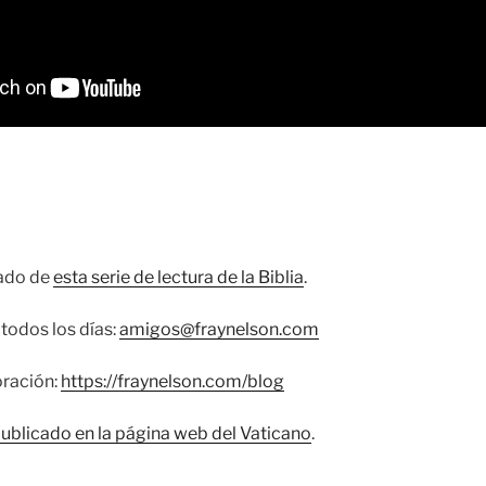
cado de
esta serie de lectura de la Biblia
.
todos los días:
amigos@fraynelson.com
oración:
https://fraynelson.com/blog
publicado en la página web del Vaticano
.