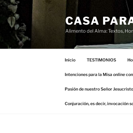
Saltar
al
CASA PARA
contenido
Alimento del Alma: Textos, Hom
Inicio
TESTIMONIOS
Ho
Intenciones para la Misa
online
con
Pasión de nuestro Señor Jesucristo
Conjuración, es decir, invocación 