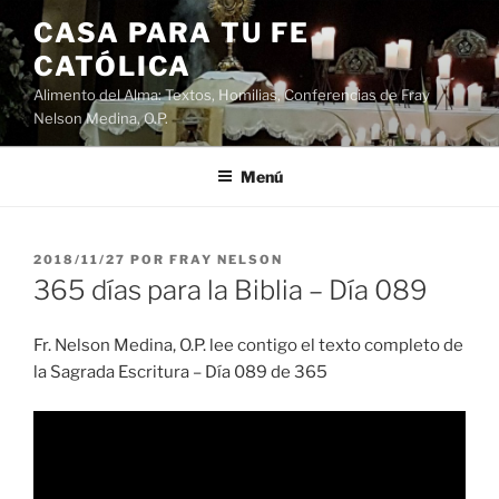
Saltar
CASA PARA TU FE
al
CATÓLICA
contenido
Alimento del Alma: Textos, Homilias, Conferencias de Fray
Nelson Medina, O.P.
Menú
PUBLICADO
2018/11/27
POR
FRAY NELSON
EL
365 días para la Biblia – Día 089
Fr. Nelson Medina, O.P. lee contigo el texto completo de
la Sagrada Escritura – Día 089 de 365